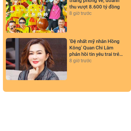
thắng phòng vé, doanh
thu vượt 8.600 tỷ đồng
8 giờ trước
'Đệ nhất mỹ nhân Hồng
Kông' Quan Chi Lâm
phản hồi tin yêu trai trẻ
kém 36 tuổi
8 giờ trước