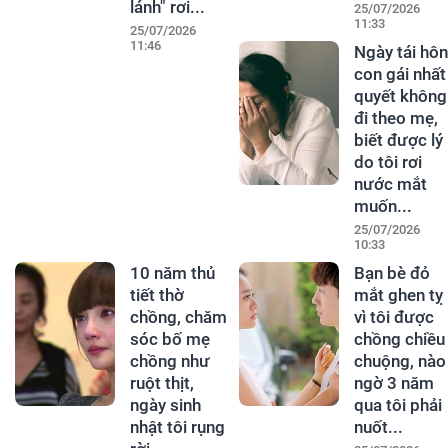
lánh" rơi...
25/07/2026
11:33
25/07/2026
11:46
Ngày tái hôn
con gái nhất
quyết không
đi theo mẹ,
biết được lý
do tôi rơi
nước mắt
muốn...
25/07/2026
10:33
10 năm thủ
Bạn bè đỏ
tiết thờ
mắt ghen tỵ
chồng, chăm
vì tôi được
sóc bố mẹ
chồng chiều
chồng như
chuộng, nào
ruột thịt,
ngờ 3 năm
ngày sinh
qua tôi phải
nhật tôi rụng
nuốt...