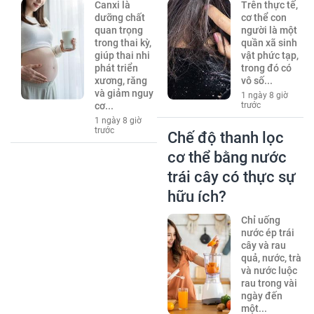
Canxi là
Trên thực tế,
dưỡng chất
cơ thể con
quan trọng
người là một
trong thai kỳ,
quần xã sinh
giúp thai nhi
vật phức tạp,
phát triển
trong đó có
xương, răng
vô số...
và giảm nguy
1 ngày 8 giờ
cơ...
trước
1 ngày 8 giờ
trước
Chế độ thanh lọc
cơ thể bằng nước
trái cây có thực sự
hữu ích?
Chỉ uống
nước ép trái
cây và rau
quả, nước, trà
và nước luộc
rau trong vài
ngày đến
một...