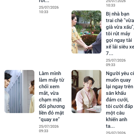
rời...
25/07/2026
10:33
25/07/2026
10:33
Bị nhà bạn
trai chê "vừa
già vừa xấu"
tôi rút máy
gọi ngay tài
xế lái siêu x
7...
25/07/2026
09:33
Làm mình
Người yêu c
làm mẩy từ
muốn quay
chối xem
lại ngay trên
mắt, vừa
sân khấu
chạm mặt
đám cưới,
đối phương
tôi cười đáp
liền đỏ mặt
một câu
"quay xe"
khiến anh
ta...
25/07/2026
09:33
25/07/2026