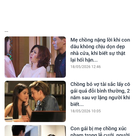
...
Mẹ chồng nặng lời khi con
dâu không chịu dọn dẹp
nhà cửa, khi biết sự thật
lại hối hận...
18/05/2026 12:46
Chồng bỏ vợ tài sắc lấy cô
gái quá đỗi bình thường, 2
năm sau vợ lặng người khi
biết...
18/05/2026 10:05
Con gái bị mẹ chồng xúc
phạm trong lễ cưới, người