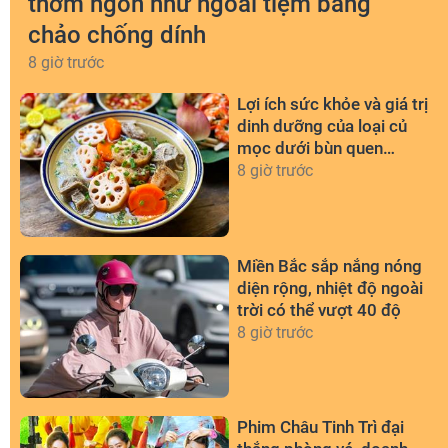
thơm ngon như ngoài tiệm bằng
chảo chống dính
8 giờ trước
Lợi ích sức khỏe và giá trị
dinh dưỡng của loại củ
mọc dưới bùn quen
thuộc
8 giờ trước
Miền Bắc sắp nắng nóng
diện rộng, nhiệt độ ngoài
trời có thể vượt 40 độ
8 giờ trước
Phim Châu Tinh Trì đại