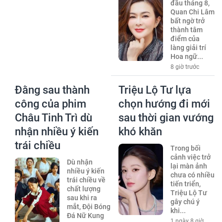
đầu tháng 8,
Quan Chi Lâm
bất ngờ trở
thành tâm
điểm của
làng giải trí
Hoa ngữ...
8 giờ trước
Đằng sau thành
Triệu Lộ Tư lựa
công của phim
chọn hướng đi mới
Châu Tinh Trì dù
sau thời gian vướng
nhận nhiều ý kiến
khó khăn
trái chiều
Trong bối
cảnh việc trở
Dù nhận
lại màn ảnh
nhiều ý kiến
chưa có nhiều
trái chiều về
tiến triển,
chất lượng
Triệu Lộ Tư
sau khi ra
gây chú ý
mắt, Đội Bóng
khi...
Đá Nữ Kung
1 ngày 8 giờ