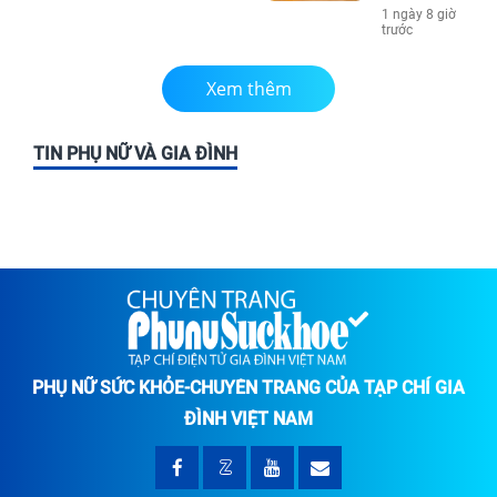
1 ngày 8 giờ
trước
Xem thêm
TIN PHỤ NỮ VÀ GIA ĐÌNH
PHỤ NỮ SỨC KHỎE-CHUYÊN TRANG CỦA TẠP CHÍ GIA
ĐÌNH VIỆT NAM