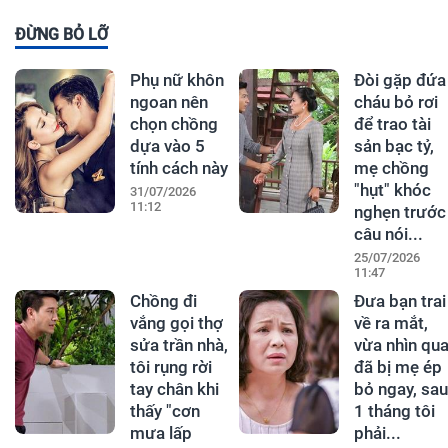
ĐỪNG BỎ LỠ
Phụ nữ khôn
Đòi gặp đứa
ngoan nên
cháu bỏ rơi
chọn chồng
để trao tài
dựa vào 5
sản bạc tỷ,
tính cách này
mẹ chồng
"hụt" khóc
31/07/2026
11:12
nghẹn trước
câu nói...
25/07/2026
11:47
Chồng đi
Đưa bạn trai
vắng gọi thợ
về ra mắt,
sửa trần nhà,
vừa nhìn qu
tôi rụng rời
đã bị mẹ ép
tay chân khi
bỏ ngay, sau
thấy "cơn
1 tháng tôi
mưa lấp
phải...