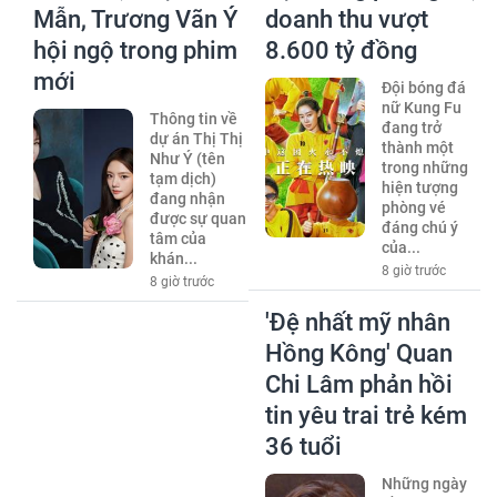
Mẫn, Trương Vãn Ý
doanh thu vượt
hội ngộ trong phim
8.600 tỷ đồng
mới
Đội bóng đá
nữ Kung Fu
Thông tin về
đang trở
dự án Thị Thị
thành một
Như Ý (tên
trong những
tạm dịch)
hiện tượng
đang nhận
phòng vé
được sự quan
đáng chú ý
tâm của
của...
khán...
8 giờ trước
8 giờ trước
'Đệ nhất mỹ nhân
Hồng Kông' Quan
Chi Lâm phản hồi
tin yêu trai trẻ kém
36 tuổi
Những ngày