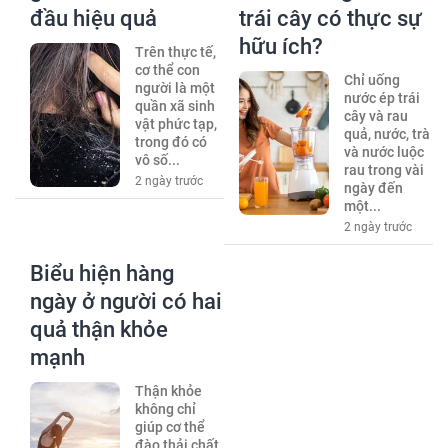
đầu hiệu quả
trái cây có thực sự
hữu ích?
Trên thực tế,
cơ thể con
Chỉ uống
người là một
nước ép trái
quần xã sinh
cây và rau
vật phức tạp,
quả, nước, trà
trong đó có
và nước luộc
vô số...
rau trong vài
2 ngày trước
ngày đến
một...
2 ngày trước
Biểu hiện hàng
ngày ở người có hai
quả thận khỏe
mạnh
Thận khỏe
không chỉ
giúp cơ thể
đào thải chất