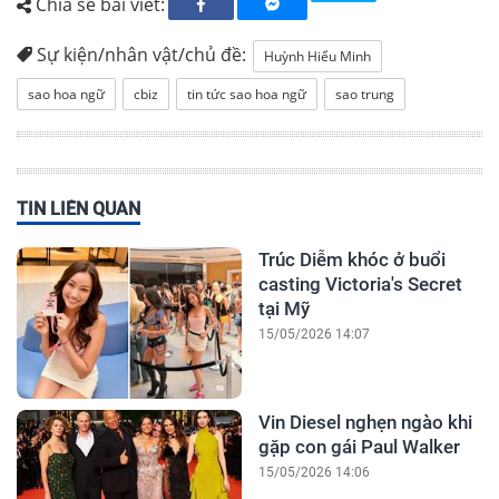
Chia sẻ bài viết:
Sự kiện/nhân vật/chủ đề:
Huỳnh Hiểu Minh
sao hoa ngữ
cbiz
tin tức sao hoa ngữ
sao trung
TIN LIÊN QUAN
Trúc Diễm khóc ở buổi
casting Victoria's Secret
tại Mỹ
15/05/2026 14:07
Vin Diesel nghẹn ngào khi
gặp con gái Paul Walker
15/05/2026 14:06