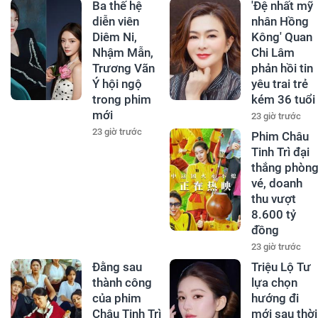
Ba thế hệ
'Đệ nhất mỹ
diễn viên
nhân Hồng
Diêm Ni,
Kông' Quan
Nhậm Mẫn,
Chi Lâm
Trương Vãn
phản hồi tin
Ý hội ngộ
yêu trai trẻ
trong phim
kém 36 tuổi
mới
23 giờ trước
23 giờ trước
Phim Châu
Tinh Trì đại
thắng phòn
vé, doanh
thu vượt
8.600 tỷ
đồng
23 giờ trước
Đằng sau
Triệu Lộ Tư
thành công
lựa chọn
của phim
hướng đi
Châu Tinh Trì
mới sau thời