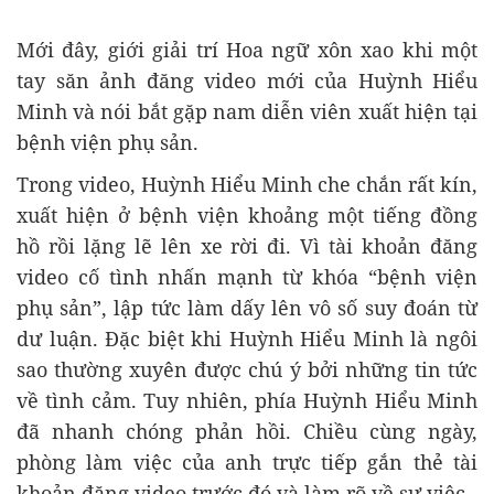
Mới đây, giới giải trí Hoa ngữ xôn xao khi một
tay săn ảnh đăng video mới của Huỳnh Hiểu
Minh và nói bắt gặp nam diễn viên xuất hiện tại
bệnh viện phụ sản.
Trong video, Huỳnh Hiểu Minh che chắn rất kín,
xuất hiện ở bệnh viện khoảng một tiếng đồng
hồ rồi lặng lẽ lên xe rời đi. Vì tài khoản đăng
video cố tình nhấn mạnh từ khóa “bệnh viện
phụ sản”, lập tức làm dấy lên vô số suy đoán từ
dư luận. Đặc biệt khi Huỳnh Hiểu Minh là ngôi
sao thường xuyên được chú ý bởi những tin tức
về tình cảm. Tuy nhiên, phía Huỳnh Hiểu Minh
đã nhanh chóng phản hồi. Chiều cùng ngày,
phòng làm việc của anh trực tiếp gắn thẻ tài
khoản đăng video trước đó và làm rõ về sự việc.