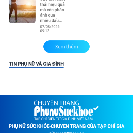
thải hiệu quả
mà còn phản
ánh qua
nhiều dấu...
07/08/2026
09:12
Xem thêm
TIN PHỤ NỮ VÀ GIA ĐÌNH
PHỤ NỮ SỨC KHỎE-CHUYÊN TRANG CỦA TẠP CHÍ GIA