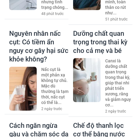
nhưng tình
mình, toàn
trạng chóng...
thân co rút
như...
48 phút trước
51 phút trước
Nguyên nhân nấc
Dưỡng chất quan
cụt: Có tiềm ẩn
trọng trong thai kỳ
nguy cơ gây hại sức
cho cả mẹ và bé
khỏe không?
Canxi là
dưỡng chất
Nấc cụt là
quan trọng
một phản xạ
trong thai kỳ,
không tự chủ.
giúp thai nhi
Mặc dù
phát triển
thường là tạm
xương, răng
thời, nấc cụt
và giảm nguy
có thể là...
cơ...
2 ngày trước
2 ngày trước
Cách ngăn ngừa
Chế độ thanh lọc
gàu và chăm sóc da
cơ thể bằng nước