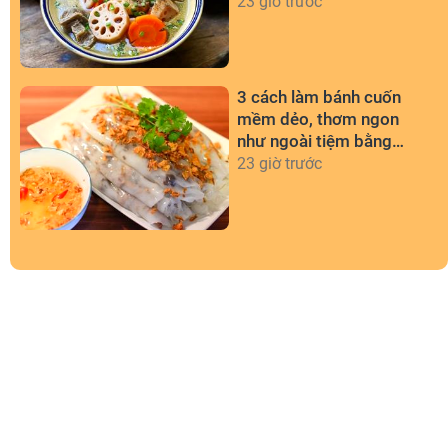
thuộc
23 giờ trước
3 cách làm bánh cuốn
mềm dẻo, thơm ngon
như ngoài tiệm bằng
chảo chống dính
23 giờ trước