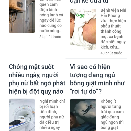
cận kề cửa tử
quen cắm
điện bình
Bệnh viện Nhi
nóng lạnh cả
Hải Phòng
ngày để lúc
vừa thực hiện
nào cũng có
phẫu thuật
nước nóng...
thành công
một ca bệnh
34 phút trước
đặc biệt nguy
kịch, cứu...
40 phút trước
Chóng mặt suốt
Vì sao có hiện
nhiều ngày, người
tượng đang ngủ
phụ nữ bất ngờ phát
bỗng giật mình như
hiện bị đột quỵ não
"rơi tự do”?
Nghĩ mình chỉ
Không ít
bị rối loạn
người từng
tiền đình,
trải qua cảm
người phụ nữ
giác đang
đã điều trị
ngủ ngon thì
nhiều ngày
bỗng giật