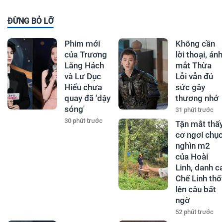
ĐỪNG BỎ LỠ
Phim mới
Không cần
của Trương
lời thoại, án
Lăng Hách
mắt Thừa
và Lư Dục
Lỗi vẫn đủ
Hiểu chưa
sức gây
quay đã 'dậy
thương nhớ
sóng'
31 phút trước
30 phút trước
Tận mắt thấ
cơ ngơi chụ
nghìn m2
của Hoài
Linh, danh c
Chế Linh thố
lên câu bất
ngờ
52 phút trước