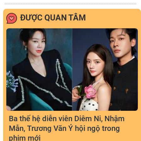
ĐƯỢC QUAN TÂM
Ba thế hệ diễn viên Diêm Ni, Nhậm
Mẫn, Trương Vãn Ý hội ngộ trong
phim mới