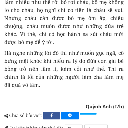
làm nhiều như thế rồi bỏ rơi cháu, bố mẹ không
lo cho cháu, họ nghĩ chỉ có tiền là cháu sẽ vui.
Nhưng cháu cần được bố mẹ ôm ấp, chiều
chuộng, cháu muốn được như những đứa trẻ
khác. Vì thế, chỉ có học hành sa sút cháu mới
được bố mẹ để ý tới.
Hà nghe những lời đó thì như muốn gục ngã, cô
bưng mặt khóc khi hiểu ra lý do đứa con gái bé
bỏng trở nên lầm lì, kém cỏi như thế. Thì ra
chính là lỗi của những người làm cha làm mẹ
đã quá vô tâm.
Quỳnh Anh (T/h)
Chia sẻ bài viết: