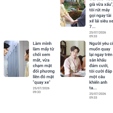
già vừa xấu"
tôi rút máy
gọi ngay tài
xế lái siêu x
7...
25/07/2026
09:33
Làm mình
Người yêu c
làm mẩy từ
muốn quay
chối xem
lại ngay trên
mắt, vừa
sân khấu
chạm mặt
đám cưới,
đối phương
tôi cười đáp
liền đỏ mặt
một câu
"quay xe"
khiến anh
ta...
25/07/2026
09:33
25/07/2026
09:33