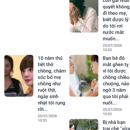
con gái nhất
quyết không
đi theo mẹ,
biết được lý
do tôi rơi
nước mắt
muốn...
25/07/2026
10:33
10 năm thủ
Bạn bè đỏ
tiết thờ
mắt ghen tỵ
chồng, chăm
vì tôi được
sóc bố mẹ
chồng chiều
chồng như
chuộng, nào
ruột thịt,
ngờ 3 năm
ngày sinh
qua tôi phải
nhật tôi rụng
nuốt...
rời...
25/07/2026
10:33
25/07/2026
10:33
Bị nhà bạn
trai chê "vừa