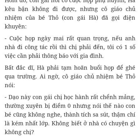
Hôm đó, con gái nói có cuộc họp phụ huynh, Hà
kêu bận không đi được, nhưng cô giáo chủ
nhiệm của bé Thỏ (con gái Hà) đã gọi điện
khuyên:
- Cuộc họp ngày mai rất quan trọng, nếu anh
nhà đi công tác rồi thì chị phải đến, tôi có 1 số
việc cần phải thông báo với gia đình.
Bất đắc dĩ, Hà phải tạm hoãn buổi họp để ghé
qua trường. Ai ngờ, cô giáo chủ nhiệm bé Thỏ
nói:
- Dạo này con gái chị học hành rất chểnh mảng,
thường xuyên bị điểm 0 nhưng nói thế nào con
bé cũng không nghe, thành tích sa sút, thậm chí
là kém nhất lớp. Không biết ở nhà có chuyện gì
không chị?