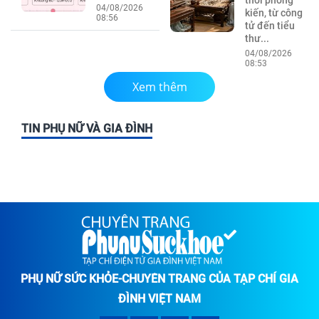
04/08/2026
kiến, từ công
08:56
tử đến tiểu
thư...
04/08/2026
08:53
Xem thêm
TIN PHỤ NỮ VÀ GIA ĐÌNH
PHỤ NỮ SỨC KHỎE-CHUYÊN TRANG CỦA TẠP CHÍ GIA
ĐÌNH VIỆT NAM