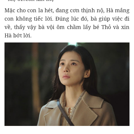
Mặc cho con la hét, đang cơn thịnh nộ, Hà mắng
con không tiếc lời. Đúng lúc đó, bà giúp việc đi
về, thấy vậy bà vội ôm chầm lấy bé Thỏ và xin
Hà bớt lời.