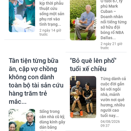
Ở tuổi 67, tỷ
kịp thời phẫu
phú Mark
thuật cứu
Cuban –
sống một sản
Doanh nhân
phụ rơi vào
nổi tiếng từng
tình trạng...
sở hữu đội
2 ngày 14 giờ
bóng rổ NBA
trước
Dallas...
2 ngày 21 giờ
trước
Tằn tiện từng bữa
"Bỏ quê lên phố"
ăn, cặp vợ chồng
tuổi xế chiều
không con dành
Từng dành cả
toàn bộ tài sản cứu
cuộc đời gắn
bó với ngôi
hàng trăm trẻ
nhà, mảnh
vườn nơi quê
mắc...
hương, nhiều
người cao
Sống trong
tuổi nay...
căn nhà cũ kỹ,
dùng kính gãy
04/08/2026
09:37
dán băng