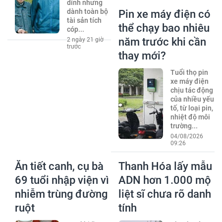
dính nhưng
dành toàn bộ
Pin xe máy điện có
tài sản tích
thể chạy bao nhiêu
cóp...
năm trước khi cần
2 ngày 21 giờ
trước
thay mới?
Tuổi thọ pin
xe máy điện
chịu tác động
của nhiều yếu
tố, từ loại pin,
nhiệt độ môi
trường...
04/08/2026
09:26
Ăn tiết canh, cụ bà
Thanh Hóa lấy mẫu
69 tuổi nhập viện vì
ADN hơn 1.000 mộ
nhiễm trùng đường
liệt sĩ chưa rõ danh
ruột
tính