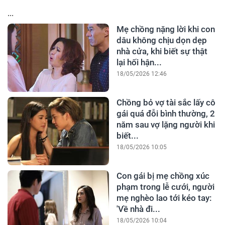
...
Mẹ chồng nặng lời khi con
dâu không chịu dọn dẹp
nhà cửa, khi biết sự thật
lại hối hận...
18/05/2026 12:46
Chồng bỏ vợ tài sắc lấy cô
gái quá đỗi bình thường, 2
năm sau vợ lặng người khi
biết...
18/05/2026 10:05
Con gái bị mẹ chồng xúc
phạm trong lễ cưới, người
mẹ nghèo lao tới kéo tay:
'Về nhà đi...
18/05/2026 10:04