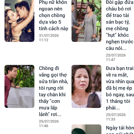
Phụ nữ khôn
Đòi gặp đứa
ngoan nên
cháu bỏ rơi
chọn chồng
để trao tài
dựa vào 5
sản bạc tỷ,
tính cách này
mẹ chồng
"hụt" khóc
31/07/2026
11:12
nghẹn trước
câu nói...
25/07/2026
11:47
Chồng đi
Đưa bạn trai
vắng gọi thợ
về ra mắt,
sửa trần nhà,
vừa nhìn qu
tôi rụng rời
đã bị mẹ ép
tay chân khi
bỏ ngay, sau
thấy "cơn
1 tháng tôi
mưa lấp
phải...
lánh" rơi...
25/07/2026
11:33
25/07/2026
11:46
Ngày tái hôn