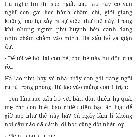
Hà nghe tin thì sốc ngất, bao lâu nay cô vẫn
nghĩ con gái học hành chăm chỉ, giỏi giang
không ngờ lại xảy ra sự việc như thế này. Trong
khi những người phụ huynh bên cạnh đang
nhìn chằm chằm vào mình, Hà xấu hổ và giận
dữ:
- Để tôi về hỏi lại con bé, con bé này hư đốn quá
rồi.
Hà lao như bay về nhà, thấy con gái đang ngồi
ru rú trong phòng, Hà lao vào mắng con 1 trận:
- Con làm mẹ xấu hổ với bàn dân thiên hạ quá,
mẹ cho con biết bao nhiêu tiền bạc ăn học để
giờ mẹ như thế này hả? Cả ngày lầm lì không
nói câu nào đã đành, đi học cũng dốt nhất lớp.
- Mẹ ơi..con xin mẹ