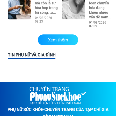
mà còn là sự
loạn chuyển
hòa hợp trong
hóa đang
lối sống, tư...
khiến nhiều
vấn đề nam...
04/08/2026
09:23
01/08/2026
07:39
Xem thêm
TIN PHỤ NỮ VÀ GIA ĐÌNH
PHỤ NỮ SỨC KHỎE-CHUYÊN TRANG CỦA TẠP CHÍ GIA