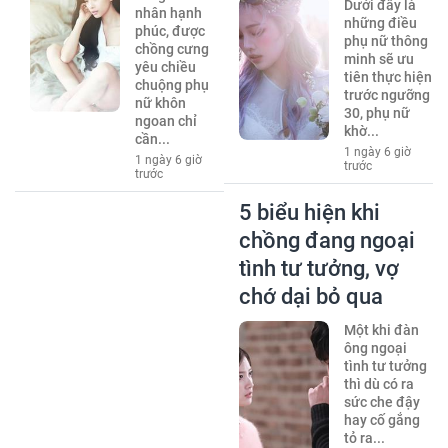
Dưới đây là
nhân hạnh
những điều
phúc, được
phụ nữ thông
chồng cưng
minh sẽ ưu
yêu chiều
tiên thực hiện
chuộng phụ
trước ngưỡng
nữ khôn
30, phụ nữ
ngoan chỉ
khờ...
cần...
1 ngày 6 giờ
1 ngày 6 giờ
trước
trước
5 biểu hiện khi
chồng đang ngoại
tình tư tưởng, vợ
chớ dại bỏ qua
Một khi đàn
ông ngoại
tình tư tưởng
thì dù có ra
sức che đậy
hay cố gắng
tỏ ra...