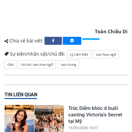
Toàn Chiêu Di
Chia sẻ bài viết:
Sự kiện/nhân vật/chủ đề:
Lý Liên Kiệt
sao hoa ngữ
cbiz
tin tức sao hoa ngữ
sao trung
TIN LIÊN QUAN
Trúc Diễm khóc ở buổi
casting Victoria's Secret
tại Mỹ
15/05/2026 14:07