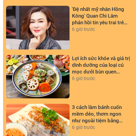
'Đệ nhất mỹ nhân Hồng
Kông' Quan Chi Lâm
phản hồi tin yêu trai trẻ
kém 36 tuổi
6 giờ trước
Lợi ích sức khỏe và giá trị
dinh dưỡng của loại củ
mọc dưới bùn quen
thuộc
6 giờ trước
3 cách làm bánh cuốn
mềm dẻo, thơm ngon
như ngoài tiệm bằng
chảo chống dính
6 giờ trước