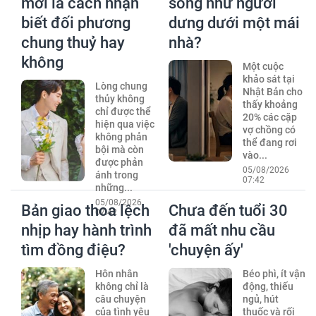
mới là cách nhận
sống như người
biết đối phương
dưng dưới một mái
chung thuỷ hay
nhà?
không
Một cuộc
khảo sát tại
Lòng chung
Nhật Bản cho
thủy không
thấy khoảng
chỉ được thể
20% các cặp
hiện qua việc
vợ chồng có
không phản
thể đang rơi
bội mà còn
vào...
được phản
05/08/2026
ánh trong
07:42
những...
05/08/2026
Bản giao thoa lệch
Chưa đến tuổi 30
07:42
nhịp hay hành trình
đã mất nhu cầu
tìm đồng điệu?
'chuyện ấy'
Hôn nhân
Béo phì, ít vận
không chỉ là
động, thiếu
câu chuyện
ngủ, hút
của tình yêu
thuốc và rối