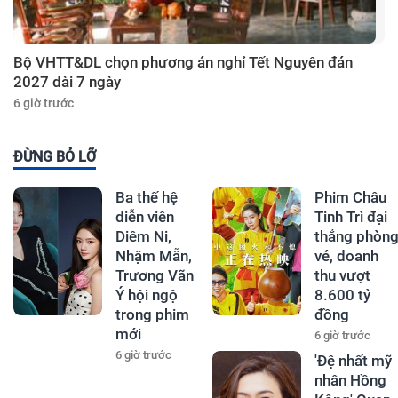
Bộ VHTT&DL chọn phương án nghỉ Tết Nguyên đán
2027 dài 7 ngày
6 giờ trước
ĐỪNG BỎ LỠ
Ba thế hệ
Phim Châu
diễn viên
Tinh Trì đại
Diêm Ni,
thắng phòn
Nhậm Mẫn,
vé, doanh
Trương Vãn
thu vượt
Ý hội ngộ
8.600 tỷ
trong phim
đồng
mới
6 giờ trước
6 giờ trước
'Đệ nhất mỹ
nhân Hồng