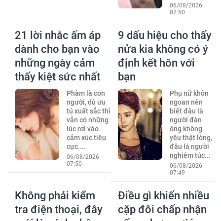
06/08/2026
07:50
21 lời nhắc ấm áp
9 dấu hiệu cho thấy
dành cho bạn vào
nửa kia không có ý
những ngày cảm
định kết hôn với
thấy kiệt sức nhất
bạn
Phàm là con
Phụ nữ khôn
người, dù ưu
ngoan nên
tú xuất sắc thì
biết đâu là
vẫn có những
người đàn
lúc rơi vào
ông không
cảm xúc tiêu
yêu thật lòng,
cực....
đâu là người
nghiêm túc...
06/08/2026
07:50
06/08/2026
07:49
Không phải kiểm
Điều gì khiến nhiều
tra điện thoại, đây
cặp đôi chấp nhận