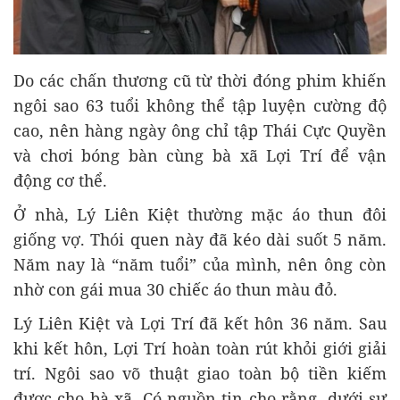
Do các chấn thương cũ từ thời đóng phim khiến
ngôi sao 63 tuổi không thể tập luyện cường độ
cao, nên hàng ngày ông chỉ tập Thái Cực Quyền
và chơi bóng bàn cùng bà xã Lợi Trí để vận
động cơ thể.
Ở nhà, Lý Liên Kiệt thường mặc áo thun đôi
giống vợ. Thói quen này đã kéo dài suốt 5 năm.
Năm nay là “năm tuổi” của mình, nên ông còn
nhờ con gái mua 30 chiếc áo thun màu đỏ.
Lý Liên Kiệt và Lợi Trí đã kết hôn 36 năm. Sau
khi kết hôn, Lợi Trí hoàn toàn rút khỏi giới giải
trí. Ngôi sao võ thuật giao toàn bộ tiền kiếm
được cho bà xã. Có nguồn tin cho rằng, dưới sự