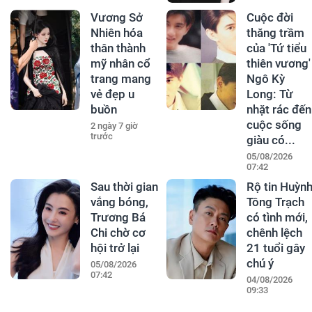
Vương Sở
Cuộc đời
Nhiên hóa
thăng trầm
thân thành
của 'Tứ tiểu
mỹ nhân cổ
thiên vương'
trang mang
Ngô Kỳ
vẻ đẹp u
Long: Từ
buồn
nhặt rác đến
cuộc sống
2 ngày 7 giờ
trước
giàu có...
05/08/2026
07:42
Sau thời gian
Rộ tin Huỳn
vắng bóng,
Tông Trạch
Trương Bá
có tình mới,
Chi chờ cơ
chênh lệch
hội trở lại
21 tuổi gây
chú ý
05/08/2026
07:42
04/08/2026
09:33