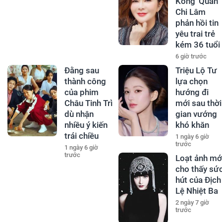
Kông' Quan
Chi Lâm
phản hồi tin
yêu trai trẻ
kém 36 tuổi
6 giờ trước
Đằng sau
Triệu Lộ Tư
thành công
lựa chọn
của phim
hướng đi
Châu Tinh Trì
mới sau thời
dù nhận
gian vướng
nhiều ý kiến
khó khăn
trái chiều
1 ngày 6 giờ
trước
1 ngày 6 giờ
trước
Loạt ảnh mớ
cho thấy sứ
hút của Địch
Lệ Nhiệt Ba
2 ngày 7 giờ
trước