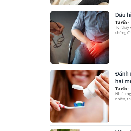
Dấu h
Tư vấn
-
Tôi thấy 
chứng đi
Đánh 
hại m
Tư vấn
-
Nhiều ng
nhiên, th