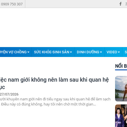
: 0909 750 307
UYỆN VỢ CHỒNG
SỨC KHỎE-SINH SẢN
DINH DƯỠNG
VIDEO
S
NỔI 
iệc nam giới không nên làm sau khi quan hệ
ục
27/07/2026
ười khuyên nam giới nên đi tiểu ngay sau khi quan hệ để làm sạch
 Điều này có đúng không, hay tôi nên chờ một thời gian...