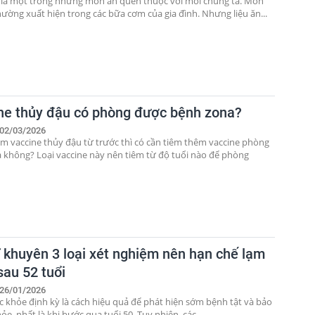
 là một trong những món ăn quen thuộc với mỗi chúng ta. Món
hường xuất hiện trong các bữa cơm của gia đình. Nhưng liệu ăn...
ne thủy đậu có phòng được bệnh zona?
02/03/2026
iêm vaccine thủy đậu từ trước thì có cần tiêm thêm vaccine phòng
 không? Loại vaccine này nên tiêm từ độ tuổi nào để phòng
ĩ khuyên 3 loại xét nghiệm nên hạn chế lạm
sau 52 tuổi
26/01/2026
 khỏe định kỳ là cách hiệu quả để phát hiện sớm bệnh tật và bảo
ỏe, nhất là khi bước qua tuổi 50. Tuy nhiên, các...