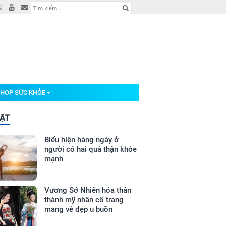
HOP SỨC KHỎE
BẬT
Biểu hiện hàng ngày ở
người có hai quả thận khỏe
mạnh
Vương Sở Nhiên hóa thân
thành mỹ nhân cổ trang
mang vẻ đẹp u buồn