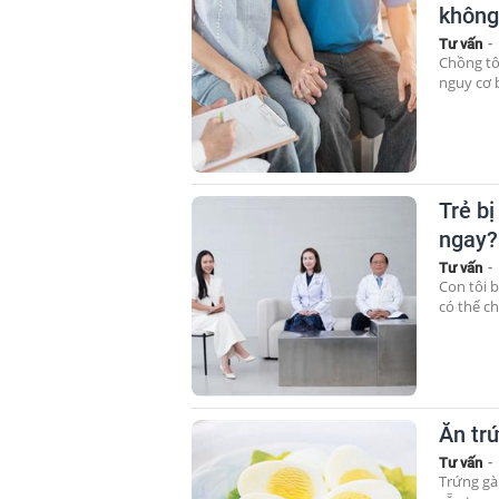
không
Tư vấn
-
Chồng tô
nguy cơ 
Trẻ bị
ngay?
Tư vấn
-
Con tôi b
có thể ch
Ăn tr
Tư vấn
-
Trứng gà