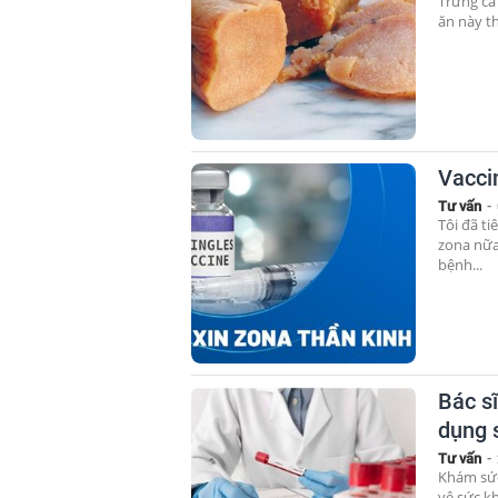
Trứng cá
ăn này t
Vacci
Tư vấn
-
Tôi đã t
zona nữa
bệnh...
Bác s
dụng 
Tư vấn
-
Khám sức
vệ sức kh