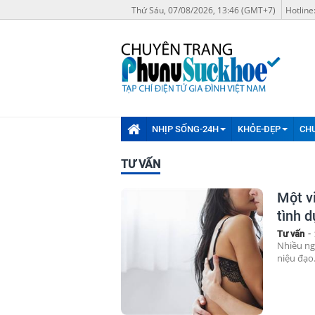
Thứ Sáu, 07/08/2026, 13:46 (GMT+7)
Hotline
NHỊP SỐNG-24H
KHỎE-ĐẸP
CH
TƯ VẤN
Một v
tình d
Tư vấn
-
Nhiều ng
niệu đạo.