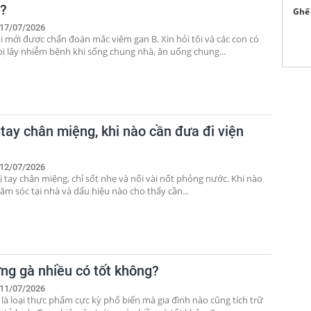
?
Ghế 
17/07/2026
i mới được chẩn đoán mắc viêm gan B. Xin hỏi tôi và các con có
bị lây nhiễm bệnh khi sống chung nhà, ăn uống chung...
 tay chân miệng, khi nào cần đưa đi viện
12/07/2026
ị tay chân miệng, chỉ sốt nhẹ và nổi vài nốt phỏng nước. Khi nào
ăm sóc tại nhà và dấu hiệu nào cho thấy cần...
ứng gà nhiều có tốt không?
11/07/2026
 là loại thực phẩm cực kỳ phổ biến mà gia đình nào cũng tích trữ