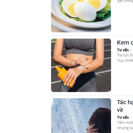
sẵn trong
Kem c
Tư vấn
-
Tia cực t
Tuy nhiên
Tác h
về
Tư vấn
-
Tắm nước
nhưng lạ