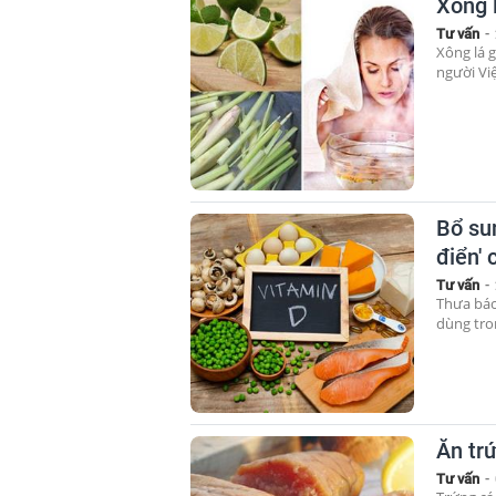
Xông 
Tư vấn
-
Xông lá 
người Việ
Bổ sun
điển'
Tư vấn
-
Thưa bác
dùng tron
Ăn tr
Tư vấn
-