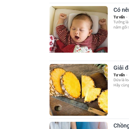
Có nê
Tư vấn
-
Tưởng là
nằm gối s
Giải 
Tư vấn
-
Dứa là lo
Hãy cùng
Chồng