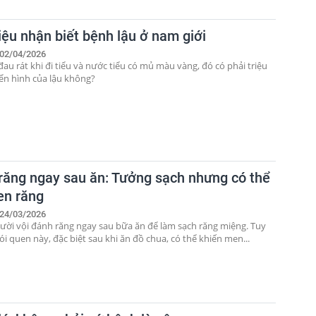
iệu nhận biết bệnh lậu ở nam giới
02/04/2026
đau rát khi đi tiểu và nước tiểu có mủ màu vàng, đó có phải triệu
ển hình của lậu không?
răng ngay sau ăn: Tưởng sạch nhưng có thể
en răng
24/03/2026
ười vội đánh răng ngay sau bữa ăn để làm sạch răng miệng. Tuy
ói quen này, đặc biệt sau khi ăn đồ chua, có thể khiến men...