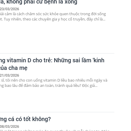
lá, không phải cứ bệnh là xông
23/03/2026
giải cảm là cách chăm sóc sức khỏe quen thuộc trong đời sống
t. Tuy nhiên, theo các chuyên gia y học cổ truyền, đây chỉ là...
g vitamin D cho trẻ: Những sai lầm 'kinh
 của cha mẹ
21/03/2026
 sĩ, tôi nên cho con uống vitamin D liều bao nhiêu mỗi ngày và
g bao lâu để đảm bảo an toàn, tránh quá liều? Độc giả...
ứng cá có tốt không?
08/03/2026