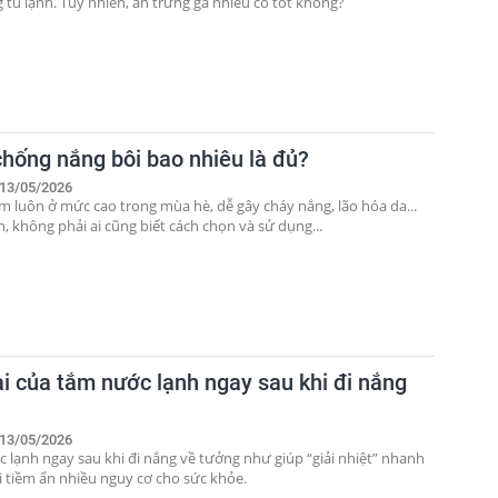
 tủ lạnh. Tuy nhiên, ăn trứng gà nhiều có tốt không?
hống nắng bôi bao nhiêu là đủ?
13/05/2026
ím luôn ở mức cao trong mùa hè, dễ gây cháy nắng, lão hóa da...
, không phải ai cũng biết cách chọn và sử dụng...
ại của tắm nước lạnh ngay sau khi đi nắng
13/05/2026
 lạnh ngay sau khi đi nắng về tưởng như giúp “giải nhiệt” nhanh
i tiềm ẩn nhiều nguy cơ cho sức khỏe.