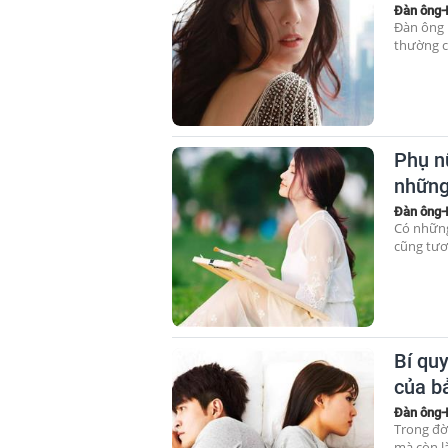
Đàn ông-
Đàn ông 
thường c
Phụ n
những
Đàn ông-
Có những
cũng tươi
Bí quy
của b
Đàn ông-
Trong đờ
mà còn là