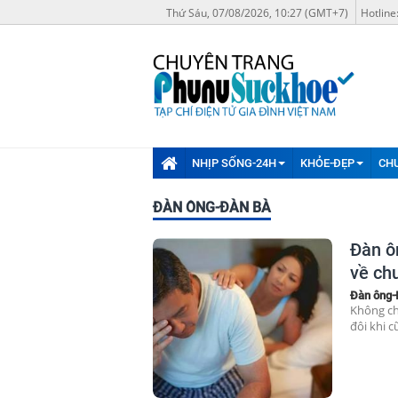
Thứ Sáu, 07/08/2026, 10:27 (GMT+7)
Hotline
NHỊP SỐNG-24H
KHỎE-ĐẸP
CH
ĐÀN ÔNG-ĐÀN BÀ
Đàn ô
về ch
Đàn ông-
Không ch
đôi khi c