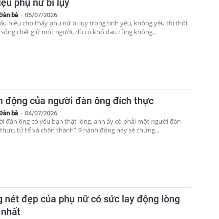
ệu phụ nữ bi lụy
Đàn bà
-
05/07/2026
u hiệu cho thấy phụ nữ bi lụy trong tình yêu, không yêu thì thôi
à sống chết giữ một người, dù có khổ đau cũng không...
h động của người đàn ông đích thực
Đàn bà
-
04/07/2026
ời đàn ông có yêu bạn thật lòng, anh ấy có phải một người đàn
 thực, tử tế và chân thành? 9 hành động này sẽ chứng...
 nét đẹp của phụ nữ có sức lay động lòng
 nhất