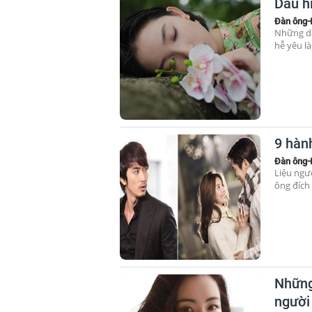
Dấu hi
Đàn ông-
Những dấ
hễ yêu l
9 hàn
Đàn ông-
Liệu ngư
ông đích
Những
người