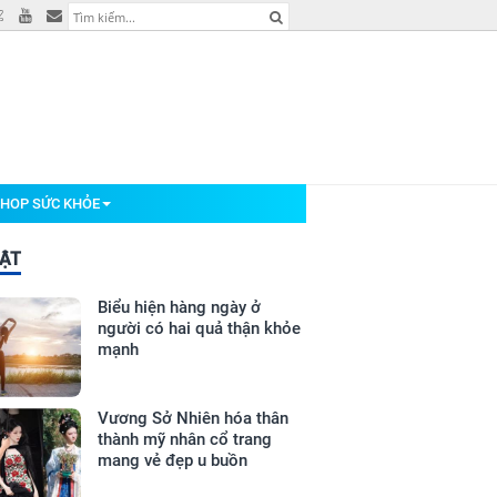
HOP SỨC KHỎE
BẬT
Biểu hiện hàng ngày ở
người có hai quả thận khỏe
mạnh
Vương Sở Nhiên hóa thân
thành mỹ nhân cổ trang
mang vẻ đẹp u buồn