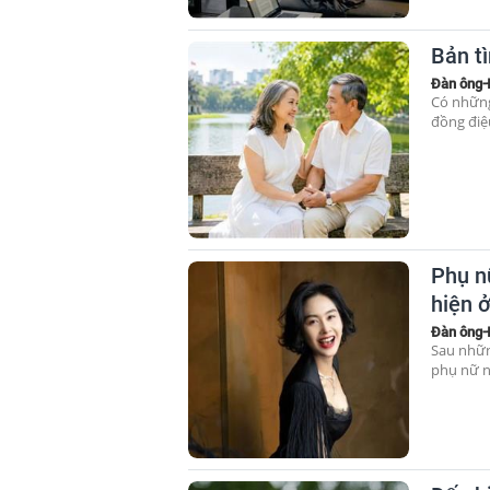
Bản t
Đàn ông-
Có những
đồng điệu
Phụ n
hiện ở
Đàn ông-
Sau nhữn
phụ nữ n