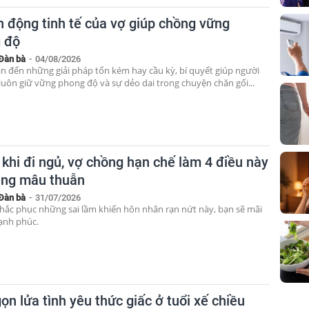
h động tinh tế của vợ giúp chồng vững
 độ
Đàn bà
-
04/08/2026
n đến những giải pháp tốn kém hay cầu kỳ, bí quyết giúp người
luôn giữ vững phong độ và sự dẻo dai trong chuyện chăn gối...
 khi đi ngủ, vợ chồng hạn chế làm 4 điều này
ăng mâu thuẫn
Đàn bà
-
31/07/2026
khắc phục những sai lầm khiến hôn nhân rạn nứt này, bạn sẽ mãi
ạnh phúc.
ọn lửa tình yêu thức giấc ở tuổi xế chiều