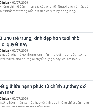
Đàn bà
-
02/07/2026
không chỉ mê đắm nhan sắc của phụ nữ. Người phụ nữ hấp dẫn
ó ít nhất một trong bốn nét đẹp có sức lay động lòng...
ữ U40 trẻ trung, xinh đẹp hơn tuổi nhờ
 bí quyết này
Đàn bà
-
02/07/2026
 người phụ nữ 40 nhưng vẫn nhìn như đôi mươi. Lúc nào họ
 trẻ vui vẻ nhờ những bí quyết quý giá này, chị em nên...
ết giữ lửa hạnh phúc từ chính sự thay đổi
ản thân
Đàn bà
-
02/07/2026
i sống hôn nhân, sự hòa hợp về tình dục không chỉ là bản năng
 sợi dây gắn kết tinh thần bền chặt.