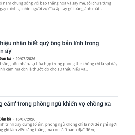
 năm chung sống với bao thăng hoa và say mê, tôi chưa từng
gày mình lại nhìn người vợ đầu ấp tay gối bằng ánh mắt...
hiệu nhận biết quý ông bản lĩnh trong
n ấy'
Đàn bà
-
20/07/2026
i sống hôn nhân, sự hòa hợp trong phòng the không chỉ là sợi dây
ình cảm mà còn là thước đo cho sự thấu hiểu và...
ng cấm' trong phòng ngủ khiến vợ chồng xa
Đàn bà
-
16/07/2026
nh trình xây dựng tổ ấm, phòng ngủ không chỉ là nơi để nghỉ ngơi
 giờ làm việc căng thẳng mà còn là “thánh địa” để vợ...