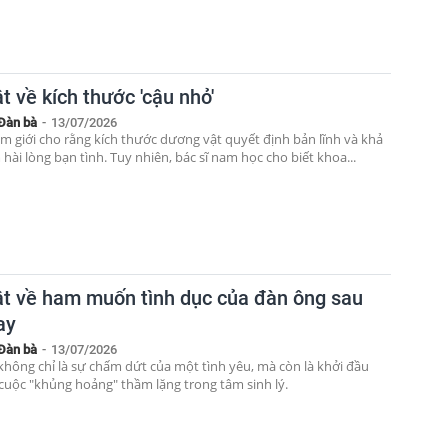
t về kích thước 'cậu nhỏ'
Đàn bà
-
13/07/2026
m giới cho rằng kích thước dương vật quyết định bản lĩnh và khả
hài lòng bạn tình. Tuy nhiên, bác sĩ nam học cho biết khoa...
ật về ham muốn tình dục của đàn ông sau
ay
Đàn bà
-
13/07/2026
 không chỉ là sự chấm dứt của một tình yêu, mà còn là khởi đầu
cuộc "khủng hoảng" thầm lặng trong tâm sinh lý.