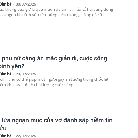
Đàn bà
-
30/07/2026
c không bao giờ là quá muộn để tìm lại, nếu cả hai cùng dũng
 lại ngọn lửa tình yêu từ những điều tưởng chừng đã cũ...
o phụ nữ càng ăn mặc giản dị, cuộc sống
bình yên?
Đàn bà
-
29/07/2026
 chỉn chu có thể giúp một người gây ấn tượng trong chốc lát
ếm khi quyết định chất lượng cuộc sống.
ú lừa ngoạn mục của vợ đánh sập niềm tin
cửu
Đàn bà
-
22/07/2026