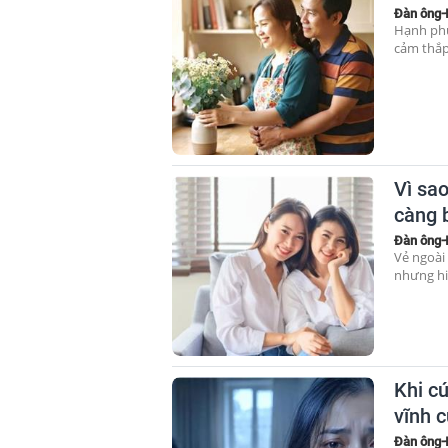
Đàn ông-
Hạnh phú
cảm thắp
Vì sa
càng 
Đàn ông-
Vẻ ngoài
nhưng hi
Khi c
vĩnh 
Đàn ông-