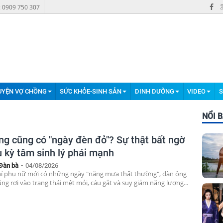
: 0909 750 307
UYỆN VỢ CHỒNG
SỨC KHỎE-SINH SẢN
DINH DƯỠNG
VIDEO
S
NỔI 
ng cũng có "ngày đèn đỏ"? Sự thật bất ngờ
u kỳ tâm sinh lý phái mạnh
Đàn bà
-
04/08/2026
ỉ phụ nữ mới có những ngày "nắng mưa thất thường", đàn ông
ũng rơi vào trạng thái mệt mỏi, cáu gắt và suy giảm năng lượng...