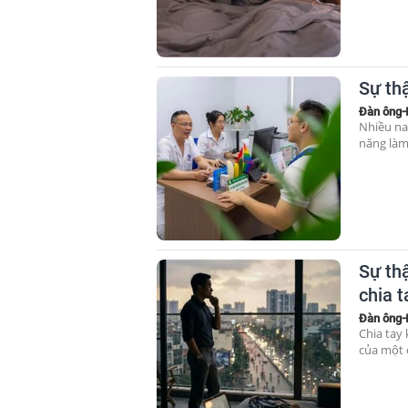
Sự thậ
Đàn ông-
Nhiều na
năng làm 
Sự th
chia t
Đàn ông-
Chia tay
của một 