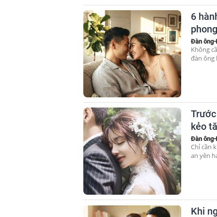
6 hàn
phong
Đàn ông-
Không cầ
đàn ông 
Trước
kẻo t
Đàn ông-
Chỉ cần 
an yên h
Khi ng