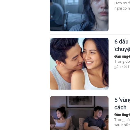
Hơn mười
nghĩ có n
6 dấu 
'chuyệ
Đàn ông-
Trong đờ
gắn kết t
5 'vù
cách
Đàn ông-
Trong hà
sau những