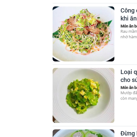
Công 
khi ăn
Món ăn b
Rau mầm 
nhờ hàm 
Loại 
cho sứ
Món ăn b
Mướp đắn
còn mang
Đừng b