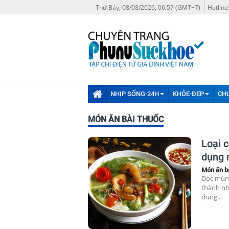
Thứ Bảy, 08/08/2026, 06:57 (GMT+7)
Hotline
NHỊP SỐNG-24H
KHỎE-ĐẸP
CH
MÓN ĂN BÀI THUỐC
Loại 
dụng 
Món ăn b
Dọc mùng
thành nh
dụng...