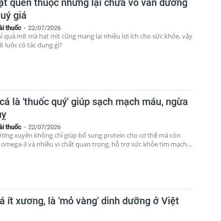
ạt quen thuộc nhưng lại chứa vô vàn dưỡng
quý giá
ài thuốc
-
22/07/2026
ỉ quả mít mà hạt mít cũng mang lại nhiều lợi ích cho sức khỏe, vậy
t luộc có tác dụng gì?
 cá là 'thuốc quý' giúp sạch mạch máu, ngừa
uỵ
ài thuốc
-
22/07/2026
ường xuyên không chỉ giúp bổ sung protein cho cơ thể mà còn
 omega-3 và nhiều vi chất quan trọng, hỗ trợ sức khỏe tim mạch...
á ít xương, là 'mỏ vàng' dinh dưỡng ở Việt