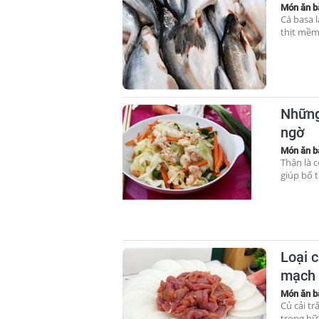
Món ăn b
Cá basa 
thịt mềm,
Những
ngờ
Món ăn b
Thận là 
giúp bổ 
Loại c
mạch
Món ăn b
Củ cải t
trong bữa