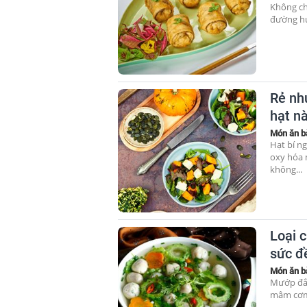
Không ch
đường hu
Rẻ nh
hạt nà
Món ăn b
Hạt bí n
oxy hóa 
không...
Loại c
sức đ
Món ăn b
Mướp đắn
mâm cơm 