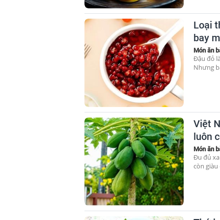
Loại 
bay m
Món ăn b
Đậu đỏ l
Nhưng bạn
Việt 
luôn 
Món ăn b
Đu đủ xa
còn giàu 