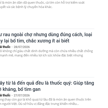
ỉ là món ăn dân dã quen thuộc, cà tím còn hỗ trợ kiểm soát
yết và các bệnh lý chuyển hóa khác.
ư rau ngoài chợ nhưng dùng đúng cách, loại
y lại bổ tim, chắc xương ít ai biết
ài thuốc
-
28/07/2026
gô không chỉ giàu chất dinh dưỡng mà còn chứa nhiều chất chống
mạnh mẽ, mang đến nhiều lợi ích sức khỏe đặc biệt nhưng
ây từ lá đến quả đều là thuốc quý: Giúp tăng
ề kháng, bổ tim gan
ài thuốc
-
27/07/2026
g (hay còn gọi là khổ qua) từ lâu đã là món ăn quen thuộc trên
người Việt. Dù sở hữu vị đắng đặc trưng khiến nhiều...