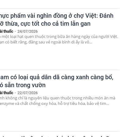
thực phẩm vài nghìn đồng ở chợ Việt: Đánh
ỡ thừa, cực tốt cho cả tim lẫn gan
ài thuốc
-
24/07/2026
à một loại hạt quen thuộc trong bữa ăn hàng ngày của người Việt.
 có biết rằng, đằng sau vẻ ngoài bình dị ấy là vô...
Nam có loại quả dân dã càng xanh càng bổ,
có sẵn trong vườn
ài thuốc
-
22/07/2026
nh không chỉ là nguyên liệu quen thuộc trong nhiều món ăn mà
enzyme và chất chống oxy hóa, hỗ trợ tiêu hóa, bảo vệ tim...