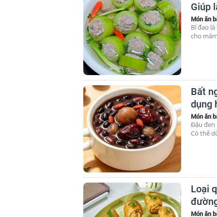
Giúp 
Món ăn b
Bí đao l
cho mâm c
Bất ng
dụng 
Món ăn b
Đậu đen l
Có thể d
Loại 
đường
Món ăn b