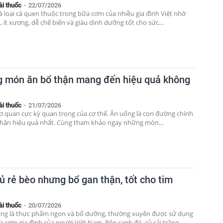
ài thuốc
-
22/07/2026
là loại cá quen thuộc trong bữa cơm của nhiều gia đình Việt nhờ
 ít xương, dễ chế biến và giàu dinh dưỡng tốt cho sức...
 món ăn bổ thận mang đến hiệu quả không
ài thuốc
-
21/07/2026
cơ quan cực kỳ quan trọng của cơ thể. Ăn uống là con đường chính
thận hiệu quả nhất. Cùng tham khảo ngay những món...
ủ rẻ bèo nhưng bổ gan thận, tốt cho tim
ài thuốc
-
20/07/2026
rắng là thực phẩm ngon và bổ dưỡng, thường xuyên được sử dụng
 cơm gia đình của người Việt Nam. Bên cạnh đó, củ cải trắng...