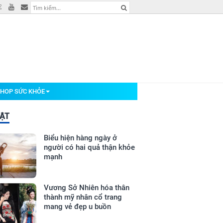
HOP SỨC KHỎE
BẬT
Biểu hiện hàng ngày ở
người có hai quả thận khỏe
mạnh
Vương Sở Nhiên hóa thân
thành mỹ nhân cổ trang
mang vẻ đẹp u buồn