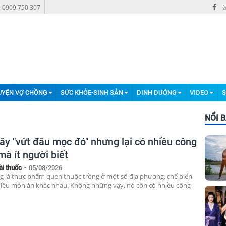
: 0909 750 307
UYỆN VỢ CHỒNG
SỨC KHỎE-SINH SẢN
DINH DƯỠNG
VIDEO
S
NỔI 
cây "vứt đâu mọc đó" nhưng lại có nhiều công
mà ít người biết
ài thuốc
-
05/08/2026
 là thực phẩm quen thuộc trồng ở một số địa phương, chế biến
iều món ăn khác nhau. Không những vậy, nó còn có nhiều công