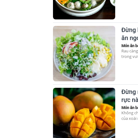
Đừng 
ăn ng
Món ăn b
Rau càng
trong vư
Đừng n
rực n
Món ăn b
Không chỉ
của xoài