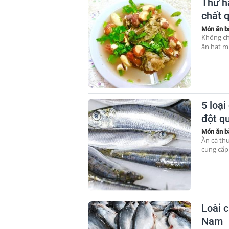
Thứ h
chất 
Món ăn b
Không ch
ăn hạt mí
5 loại
đột q
Món ăn b
Ăn cá th
cung cấp
Loài c
Nam