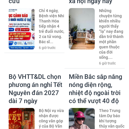
cứu
xã hội ngày nay
Chỉ 4 ngày,
Những
Bệnh viện Nhi
chuyện từng
Thanh Hóa
khiến nhiều
tiếp nhận 4
người thấy
trẻ đuối nước,
"lạ" nay đang
2 ca tử vong.
dần trở thành
Bác sĩ...
một phần
quen thuộc
6 giờ trước
của đời
sống....
6 giờ trước
Bộ VHTT&DL chọn
Miền Bắc sắp nắng
phương án nghỉ Tết
nóng diện rộng,
Nguyên đán 2027
nhiệt độ ngoài trời
dài 7 ngày
có thể vượt 40 độ
Bộ Nội vụ vừa
Theo Trung
nhận được
tâm Dự báo
công văn góp
khí tượng
ý của Bộ Văn
thủy văn quốc