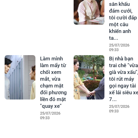
sân khấu
đám cưới,
tôi cười đáp
một câu
khiến anh
ta...
25/07/2026
09:33
Làm mình
Bị nhà bạn
làm mẩy từ
trai chê "vừa
chối xem
già vừa xấu"
mắt, vừa
tôi rút máy
chạm mặt
gọi ngay tài
đối phương
xế lái siêu x
liền đỏ mặt
7...
"quay xe"
25/07/2026
09:33
25/07/2026
09:33