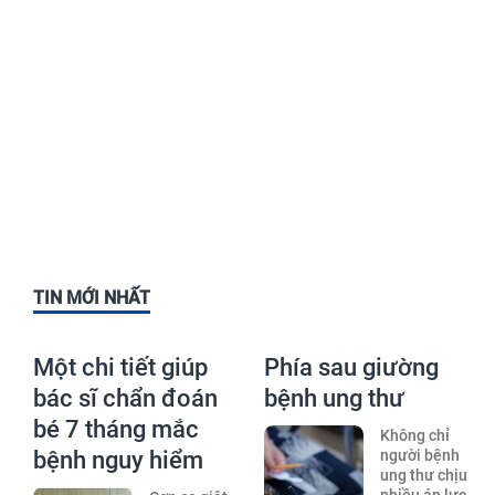
TIN MỚI NHẤT
Một chi tiết giúp
Phía sau giường
bác sĩ chẩn đoán
bệnh ung thư
bé 7 tháng mắc
Không chỉ
bệnh nguy hiểm
người bệnh
ung thư chịu
nhiều áp lực,