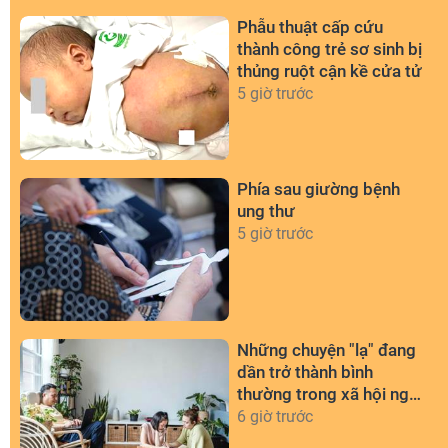
Phẫu thuật cấp cứu
thành công trẻ sơ sinh bị
thủng ruột cận kề cửa tử
5 giờ trước
Phía sau giường bệnh
ung thư
5 giờ trước
Những chuyện "lạ" đang
dần trở thành bình
thường trong xã hội ngày
nay
6 giờ trước