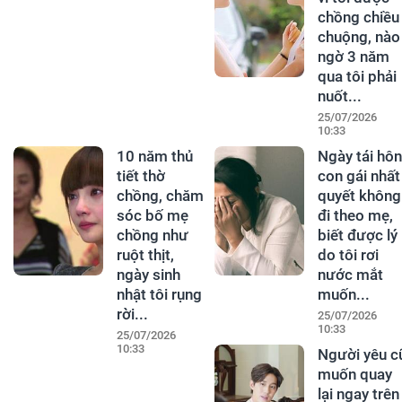
chồng chiều
chuộng, nào
ngờ 3 năm
qua tôi phải
nuốt...
25/07/2026
10:33
10 năm thủ
Ngày tái hôn
tiết thờ
con gái nhất
chồng, chăm
quyết không
sóc bố mẹ
đi theo mẹ,
chồng như
biết được lý
ruột thịt,
do tôi rơi
ngày sinh
nước mắt
nhật tôi rụng
muốn...
rời...
25/07/2026
10:33
25/07/2026
10:33
Người yêu c
muốn quay
lại ngay trên