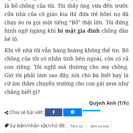
là bố chồng của tôi. Tôi thấy ông vừa đến trước
cửa nhà của cô giáo kia thì đứa trẻ hôm nọ đã
chạy ào ra gọi một tiếng “Bố” thật lớn. Tôi đứng
hình ngỡ ngàng khi
bí mật gia đình
chồng dần
hé lộ.
Khi về nhà tôi vẫn bàng hoàng không thể tin. Bố
chồng của tôi có nhân tình bên ngoài, còn có cả
con riêng. Tôi nghĩ mà thương cho mẹ chồng.
Giờ tôi phải làm sao đây, nói cho bà biết hay là
cứ âm thầm chuyển trường cho con gái xem như
chẳng biết gì?
Quỳnh Anh (T/h)
Chia sẻ bài viết:
Sự kiện/nhân vật/chủ đề:
Tâm sự
tâm sự eva