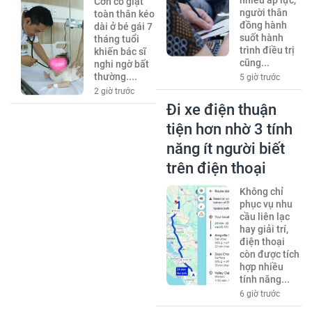
Cơn co giật
người thân
toàn thân kéo
đồng hành
dài ở bé gái 7
suốt hành
tháng tuổi
trình điều trị
khiến bác sĩ
cũng...
nghi ngờ bất
thường....
5 giờ trước
2 giờ trước
Đi xe điện thuận
tiện hơn nhờ 3 tính
năng ít người biết
trên điện thoại
Không chỉ
phục vụ nhu
cầu liên lạc
hay giải trí,
điện thoại
còn được tích
hợp nhiều
tính năng...
6 giờ trước