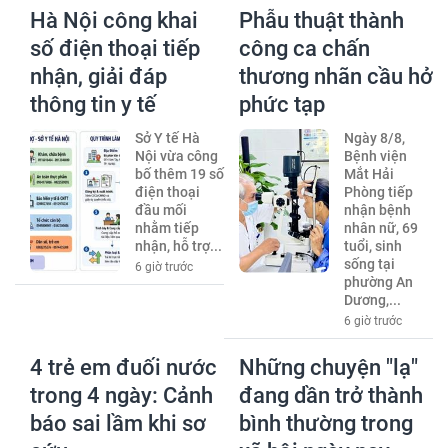
Hà Nội công khai
Phẫu thuật thành
số điện thoại tiếp
công ca chấn
nhận, giải đáp
thương nhãn cầu hở
thông tin y tế
phức tạp
Sở Y tế Hà
Ngày 8/8,
Nội vừa công
Bệnh viện
bố thêm 19 số
Mắt Hải
điện thoại
Phòng tiếp
đầu mối
nhận bệnh
nhằm tiếp
nhân nữ, 69
nhận, hỗ trợ...
tuổi, sinh
sống tại
6 giờ trước
phường An
Dương,...
6 giờ trước
4 trẻ em đuối nước
Những chuyện "lạ"
trong 4 ngày: Cảnh
đang dần trở thành
báo sai lầm khi sơ
bình thường trong