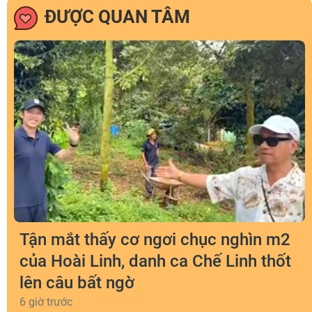
ĐƯỢC QUAN TÂM
Tận mắt thấy cơ ngơi chục nghìn m2
của Hoài Linh, danh ca Chế Linh thốt
lên câu bất ngờ
6 giờ trước