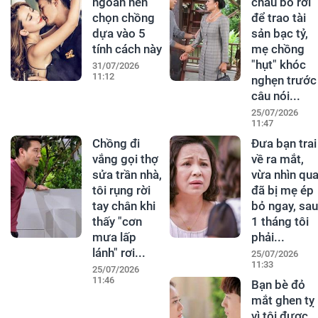
ngoan nên
cháu bỏ rơi
chọn chồng
để trao tài
dựa vào 5
sản bạc tỷ,
tính cách này
mẹ chồng
"hụt" khóc
31/07/2026
11:12
nghẹn trước
câu nói...
25/07/2026
11:47
Chồng đi
Đưa bạn trai
vắng gọi thợ
về ra mắt,
sửa trần nhà,
vừa nhìn qu
tôi rụng rời
đã bị mẹ ép
tay chân khi
bỏ ngay, sau
thấy "cơn
1 tháng tôi
mưa lấp
phải...
lánh" rơi...
25/07/2026
11:33
25/07/2026
11:46
Bạn bè đỏ
mắt ghen tỵ
vì tôi được