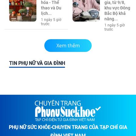
hóa - Thể
gia, từ 9/8,
thao và Du
khu vực Đông
lịch...
Bắc Bộ khả
năng...
1 ngày 5 giờ
trước
1 ngày 5 giờ
trước
Xem thêm
TIN PHỤ NỮ VÀ GIA ĐÌNH
PHỤ NỮ SỨC KHỎE-CHUYÊN TRANG CỦA TẠP CHÍ GIA
ĐÌNH VIỆT NAM