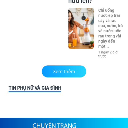
hữu ích?
Chỉ uống
nước ép trái
cây và rau
quả, nước, trà
và nước luộc
rau trong vài
ngày đến
một...
1 ngày 2 giờ
trước
Xem thêm
TIN PHỤ NỮ VÀ GIA ĐÌNH