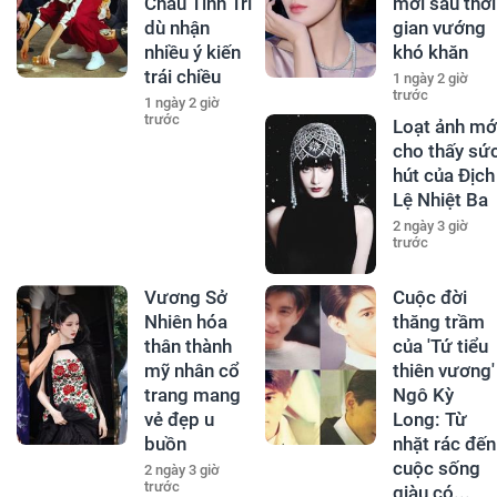
Châu Tinh Trì
mới sau thời
dù nhận
gian vướng
nhiều ý kiến
khó khăn
trái chiều
1 ngày 2 giờ
trước
1 ngày 2 giờ
trước
Loạt ảnh mớ
cho thấy sứ
hút của Địch
Lệ Nhiệt Ba
2 ngày 3 giờ
trước
Vương Sở
Cuộc đời
Nhiên hóa
thăng trầm
thân thành
của 'Tứ tiểu
mỹ nhân cổ
thiên vương'
trang mang
Ngô Kỳ
vẻ đẹp u
Long: Từ
buồn
nhặt rác đến
cuộc sống
2 ngày 3 giờ
trước
giàu có...