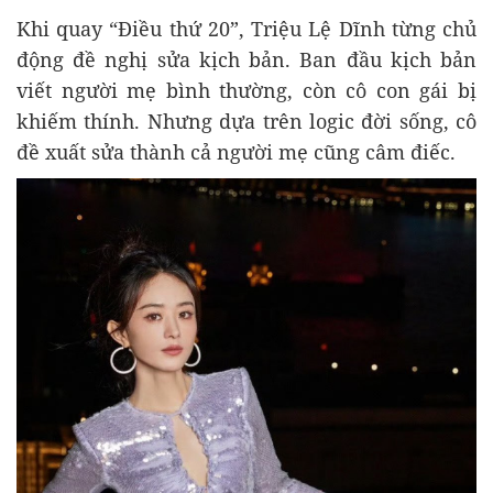
Khi quay “Điều thứ 20”, Triệu Lệ Dĩnh từng chủ
động đề nghị sửa kịch bản. Ban đầu kịch bản
viết người mẹ bình thường, còn cô con gái bị
khiếm thính. Nhưng dựa trên logic đời sống, cô
đề xuất sửa thành cả người mẹ cũng câm điếc.