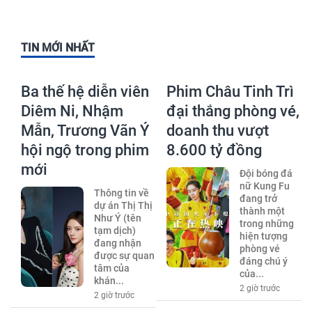
TIN MỚI NHẤT
Ba thế hệ diễn viên
Phim Châu Tinh Trì
Diêm Ni, Nhậm
đại thắng phòng vé,
Mẫn, Trương Vãn Ý
doanh thu vượt
hội ngộ trong phim
8.600 tỷ đồng
mới
Đội bóng đá
nữ Kung Fu
Thông tin về
đang trở
dự án Thị Thị
thành một
Như Ý (tên
trong những
tạm dịch)
hiện tượng
đang nhận
phòng vé
được sự quan
đáng chú ý
tâm của
của...
khán...
2 giờ trước
2 giờ trước