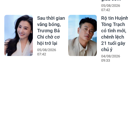
05/08/2026
07:42
Sau thời gian
Rộ tin Huỳn
vắng bóng,
Tông Trạch
Trương Bá
có tình mới,
Chi chờ cơ
chênh lệch
hội trở lại
21 tuổi gây
chú ý
05/08/2026
07:42
04/08/2026
09:33