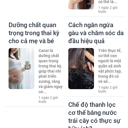
có thể là...
1 ngày 2 giờ
trước
Dưỡng chất quan
Cách ngăn ngừa
trọng trong thai kỳ
gàu và chăm sóc da
cho cả mẹ và bé
đầu hiệu quả
Canxi là
Trên thực tế,
dưỡng chất
cơ thể con
quan trọng
người là một
trong thai kỳ,
quần xã sinh
giúp thai nhi
vật phức tạp,
phát triển
trong đó có
xương, răng
vô số...
và giảm nguy
1 ngày 2 giờ
cơ...
trước
1 ngày 2 giờ
trước
Chế độ thanh lọc
cơ thể bằng nước
trái cây có thực sự