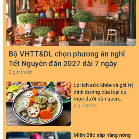
Bộ VHTT&DL chọn phương án nghỉ
Tết Nguyên đán 2027 dài 7 ngày
2 giờ trước
Lợi ích sức khỏe và giá trị
dinh dưỡng của loại củ
mọc dưới bùn quen
thuộc
2 giờ trước
Miền Bắc sắp nắng nóng