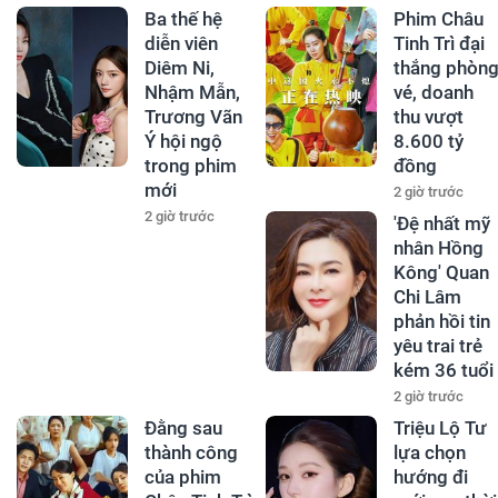
Ba thế hệ
Phim Châu
diễn viên
Tinh Trì đại
Diêm Ni,
thắng phòn
Nhậm Mẫn,
vé, doanh
Trương Vãn
thu vượt
Ý hội ngộ
8.600 tỷ
trong phim
đồng
mới
2 giờ trước
2 giờ trước
'Đệ nhất mỹ
nhân Hồng
Kông' Quan
Chi Lâm
phản hồi tin
yêu trai trẻ
kém 36 tuổi
2 giờ trước
Đằng sau
Triệu Lộ Tư
thành công
lựa chọn
của phim
hướng đi