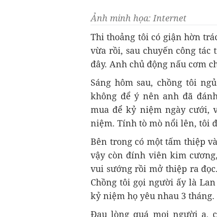
Ảnh minh họa: Internet
Thi thoảng tôi có giận hờn t
vừa rồi, sau chuyến công tác t
đây. Anh chủ động nấu cơm cho
Sáng hôm sau, chồng tôi ngủ
không để ý nên anh đã đánh 
mua để kỷ niệm ngày cưới, v
niệm. Tính tò mò nổi lên, tôi 
Bên trong có một tấm thiệp và
vậy còn đính viên kim cương, 
vui sướng rồi mở thiệp ra đọ
Chồng tôi gọi người ấy là Lan 
kỷ niệm họ yêu nhau 3 tháng.
Đau lòng quá mọi người ạ, c