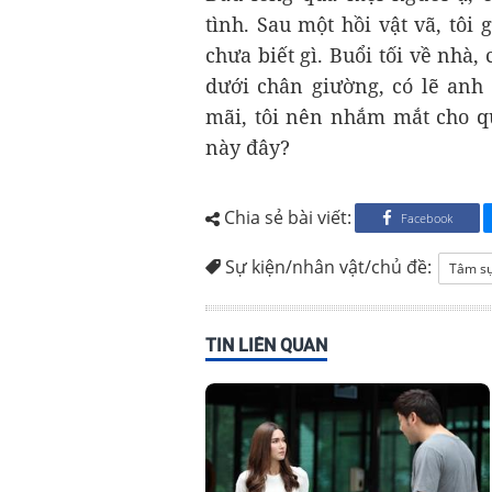
tình. Sau một hồi vật vã, tôi
chưa biết gì. Buổi tối về nhà,
dưới chân giường, có lẽ anh
mãi, tôi nên nhắm mắt cho qu
này đây?
Chia sẻ bài viết:
Facebook
Sự kiện/nhân vật/chủ đề:
Tâm s
TIN LIÊN QUAN