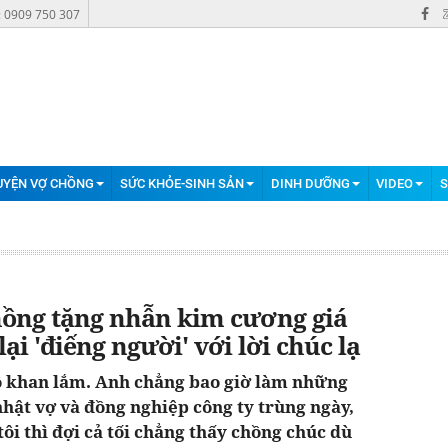
: 0909 750 307
UYỆN VỢ CHỒNG
SỨC KHỎE-SINH SẢN
DINH DƯỠNG
VIDEO
S
ồng tặng nhẫn kim cương giá
ại 'điếng người' với lời chúc lạ
ô khan lắm. Anh chẳng bao giờ làm những
hật vợ và đồng nghiệp công ty trùng ngày,
tôi thì đợi cả tối chẳng thấy chồng chúc dù