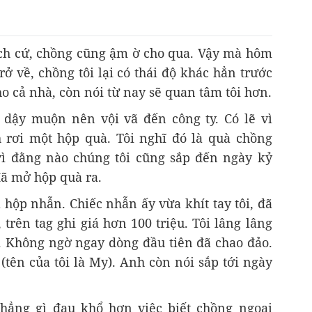
rách cứ, chồng cũng ậm ờ cho qua. Vậy mà hôm
rở về, chồng tôi lại có thái độ khác hẳn trước
 cả nhà, còn nói từ nay sẽ quan tâm tôi hơn.
 dậy muộn nên vội vã đến công ty. Có lẽ vì
rơi một hộp quà. Tôi nghĩ đó là quà chồng
ì đằng nào chúng tôi cũng sắp đến ngày kỷ
đã mở hộp quà ra.
 hộp nhẫn. Chiếc nhẫn ấy vừa khít tay tôi, đã
trên tag ghi giá hơn 100 triệu. Tôi lâng lâng
c. Không ngờ ngay dòng đầu tiên đã chao đảo.
(tên của tôi là My). Anh còn nói sắp tới ngày
hẳng gì đau khổ hơn việc biết chồng ngoại