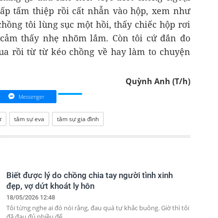
 gấp tấm thiệp rồi cất nhẫn vào hộp, xem như
 chồng tôi lùng sục một hồi, thấy chiếc hộp rơi
 cảm thấy nhẹ nhõm lắm. Còn tôi cứ đắn đo
a rồi từ từ kéo chồng về hay làm to chuyện
Quỳnh Anh (T/h)
Messenger
ự
tâm sự eva
tâm sự gia đình
Biết được lý do chồng chia tay người tình xinh
đẹp, vợ dứt khoát ly hôn
18/05/2026 12:48
Tôi từng nghe ai đó nói rằng, đau quá tự khắc buông. Giờ thì tôi
đã đau đủ nhiều để...