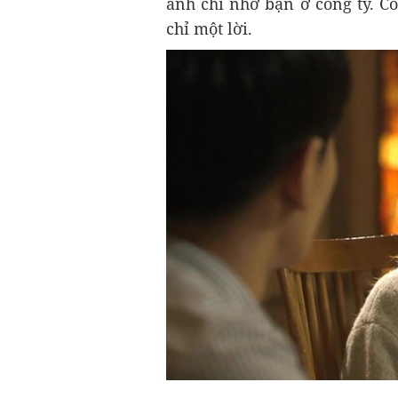
anh chỉ nhớ bạn ở công ty. Cò
chỉ một lời.