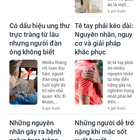
áo là một...
6 giờ trước
Có dấu hiệu ung thư
Tê tay phải kéo dài:
trực tràng từ lâu
Nguyên nhân, nguy
nhưng người đàn
cơ và giải pháp
ông không biết
khắc phục
Nhiều tháng
Bị tê tay phải
rối loạn đại
do nhiều
tiện, người
nguyên nhân
đàn ông 66
từ nhẹ đến
tuổi nghĩ do
nặng gây ra,
trĩ nên chủ
nghiêm trọng
quan. Khi đi
nhất phải kể
khám,...
đến...
6 giờ trước
6 giờ trước
Những nguyên
Những người dễ trở
nhân gây ra bệnh
nặng khi mắc sốt