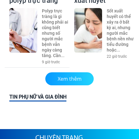
polyp trực tràng
xuất huyết
Polyp trực
Sốt xuất
tràng là gì
huyết có thể
không phải ai
xảy ra ở bất
cũng biết
kỳ ai, nhưng
nhưng số
người mắc
người mắc
bệnh nền như
bệnh vẫn
tiểu đường
ngày càng
hoặc...
tăng. Cần...
22 giờ trước
9 giờ trước
Xem thêm
TIN PHỤ NỮ VÀ GIA ĐÌNH