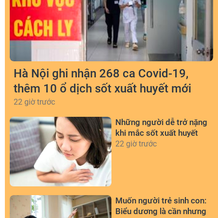
Hà Nội ghi nhận 268 ca Covid-19,
thêm 10 ổ dịch sốt xuất huyết mới
22 giờ trước
Những người dễ trở nặng
khi mắc sốt xuất huyết
22 giờ trước
Muốn người trẻ sinh con:
Biểu dương là cần nhưng