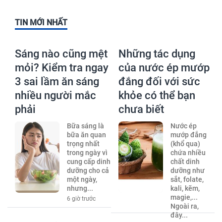
TIN MỚI NHẤT
Sáng nào cũng mệt
Những tác dụng
mỏi? Kiểm tra ngay
của nước ép mướp
3 sai lầm ăn sáng
đắng đối với sức
nhiều người mắc
khỏe có thể bạn
phải
chưa biết
Bữa sáng là
Nước ép
bữa ăn quan
mướp đắng
trọng nhất
(khổ qua)
trong ngày vì
chứa nhiều
cung cấp dinh
chất dinh
dưỡng cho cả
dưỡng như
một ngày,
sắt, folate,
nhưng...
kali, kẽm,
magie,...
6 giờ trước
Ngoài ra,
đây...