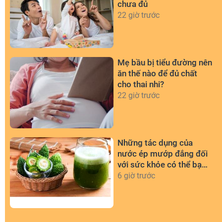
chưa đủ
22 giờ trước
Mẹ bầu bị tiểu đường nên
ăn thế nào để đủ chất
cho thai nhi?
22 giờ trước
Những tác dụng của
nước ép mướp đắng đối
với sức khỏe có thể bạn
chưa biết
6 giờ trước