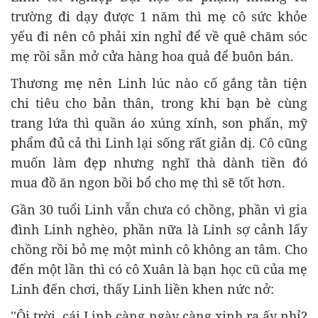
trường đi dạy được 1 năm thì mẹ cô sức khỏe
yếu đi nên cô phải xin nghỉ để về quê chăm sóc
mẹ rồi sẵn mở cửa hàng hoa quả để buôn bán.
Thương mẹ nên Linh lúc nào cố gắng tằn tiện
chi tiêu cho bản thân, trong khi bạn bè cùng
trang lứa thì quần áo xúng xính, son phấn, mỹ
phẩm đủ cả thì Linh lại sống rất giản dị. Cô cũng
muốn làm đẹp nhưng nghĩ thà dành tiền đó
mua đồ ăn ngon bồi bổ cho mẹ thì sẽ tốt hơn.
Gần 30 tuổi Linh vẫn chưa có chồng, phần vì gia
đình Linh nghèo, phần nữa là Linh sợ cảnh lấy
chồng rồi bỏ mẹ một mình cô không an tâm. Cho
đến một lần thì có cô Xuân là bạn học cũ của mẹ
Linh đến chơi, thấy Linh liền khen nức nở:
''Ôi trời, cái Linh càng ngày càng xinh ra ấy nhỉ?