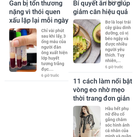
Gan bị tổn thương
Bí quyết ăn bơ giúp
6 giờ trước
nặng vì thói quen
giảm cân hiệu quả
xấu lặp lại mỗi ngày
Bơ là loại trái
cây giàu dinh
Chỉ vài phút
dưỡng, có vị
sau khi lấy, 3
béo ngậy và
ống máu của
được nhiều
người đàn
người yêu
ông xuất hiện
thích. Tuy
lớp huyết
nhiên,...
tương trắng
6 giờ trước
đục....
6 giờ trước
11 cách làm nổi bật
vòng eo nhờ mẹo
thời trang đơn giản
Hầu hết phụ
nữ đều cố
gắng chăm
sóc hình ảnh
cá nhân của
mình và quần