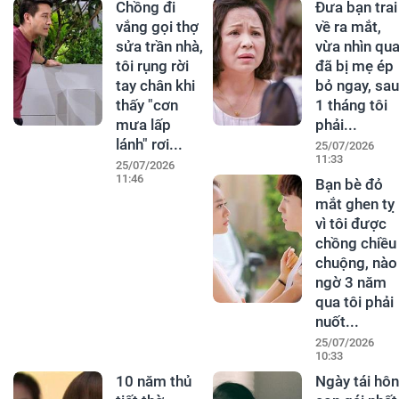
Chồng đi
Đưa bạn trai
vắng gọi thợ
về ra mắt,
sửa trần nhà,
vừa nhìn qu
tôi rụng rời
đã bị mẹ ép
tay chân khi
bỏ ngay, sau
thấy "cơn
1 tháng tôi
mưa lấp
phải...
lánh" rơi...
25/07/2026
11:33
25/07/2026
11:46
Bạn bè đỏ
mắt ghen tỵ
vì tôi được
chồng chiều
chuộng, nào
ngờ 3 năm
qua tôi phải
nuốt...
25/07/2026
10:33
10 năm thủ
Ngày tái hôn