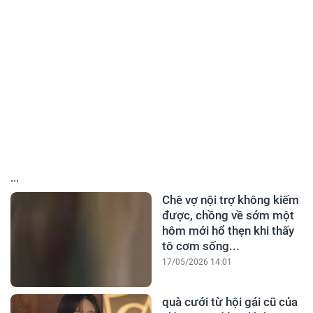
...
Chê vợ nội trợ không kiếm
được, chồng về sớm một
hôm mới hổ thẹn khi thấy
tô cơm sống...
17/05/2026 14:01
quà cưới từ hội gái cũ của