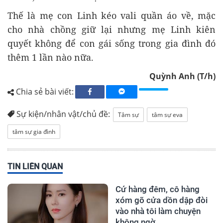
Thế là mẹ con Linh kéo vali quần áo về, mặc
cho nhà chồng giữ lại nhưng mẹ Linh kiên
quyết không để con gái sống trong gia đình đó
thêm 1 lần nào nữa.
Quỳnh Anh (T/h)
Chia sẻ bài viết:
Sự kiện/nhân vật/chủ đề:
Tâm sự
tâm sự eva
tâm sự gia đình
TIN LIÊN QUAN
Cứ hàng đêm, cô hàng
xóm gõ cửa dồn dập đòi
vào nhà tôi làm chuyện
không ngờ