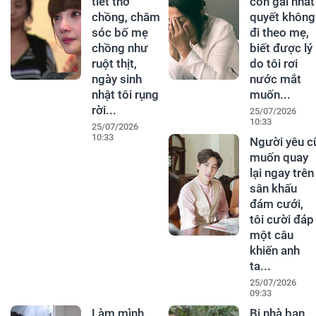
tiết thờ
con gái nhất
chồng, chăm
quyết không
sóc bố mẹ
đi theo mẹ,
chồng như
biết được lý
ruột thịt,
do tôi rơi
ngày sinh
nước mắt
nhật tôi rụng
muốn...
rời...
25/07/2026
10:33
25/07/2026
10:33
Người yêu c
muốn quay
lại ngay trên
sân khấu
đám cưới,
tôi cười đáp
một câu
khiến anh
ta...
25/07/2026
09:33
Làm mình
Bị nhà bạn