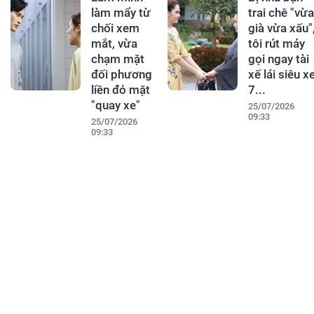
làm mẩy từ
trai chê "vừa
chối xem
già vừa xấu"
mắt, vừa
tôi rút máy
chạm mặt
gọi ngay tài
đối phương
xế lái siêu x
liền đỏ mặt
7...
"quay xe"
25/07/2026
09:33
25/07/2026
09:33