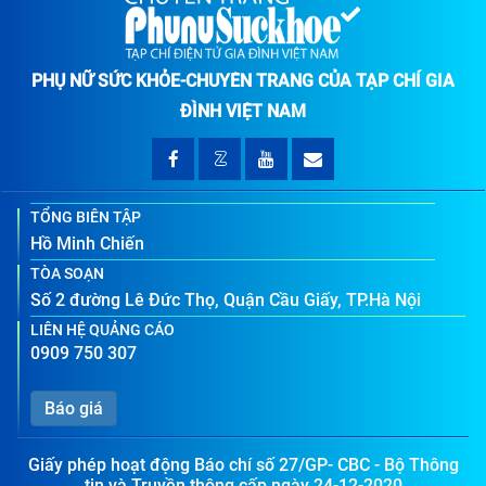
PHỤ NỮ SỨC KHỎE-CHUYÊN TRANG CỦA TẠP CHÍ GIA
ĐÌNH VIỆT NAM
TỔNG BIÊN TẬP
Hồ Minh Chiến
TÒA SOẠN
Số 2 đường Lê Đức Thọ, Quận Cầu Giấy, TP.Hà Nội
LIÊN HỆ QUẢNG CÁO
0909 750 307
Báo giá
Giấy phép hoạt động Báo chí số 27/GP- CBC - Bộ Thông
tin và Truyền thông cấp ngày 24-12-2020