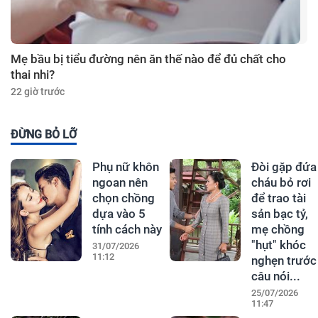
Mẹ bầu bị tiểu đường nên ăn thế nào để đủ chất cho
thai nhi?
22 giờ trước
ĐỪNG BỎ LỠ
Phụ nữ khôn
Đòi gặp đứa
ngoan nên
cháu bỏ rơi
chọn chồng
để trao tài
dựa vào 5
sản bạc tỷ,
tính cách này
mẹ chồng
"hụt" khóc
31/07/2026
11:12
nghẹn trước
câu nói...
25/07/2026
11:47