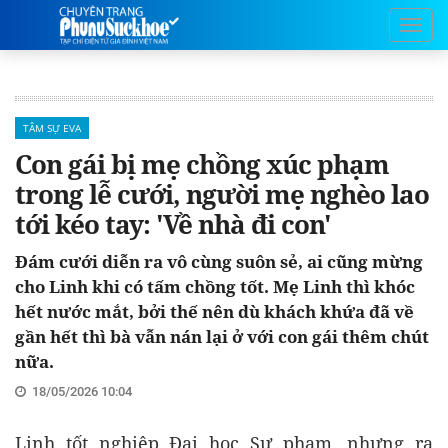
TÂM SỰ EVA
Con gái bị mẹ chồng xúc phạm
trong lễ cưới, người mẹ nghèo lao
tới kéo tay: 'Về nhà đi con'
Đám cưới diễn ra vô cùng suôn sẻ, ai cũng mừng
cho Linh khi có tấm chồng tốt. Mẹ Linh thì khóc
hết nước mắt, bởi thế nên dù khách khứa đã về
gần hết thì bà vẫn nán lại ở với con gái thêm chút
nữa.
18/05/2026 10:04
Linh tốt nghiệp Đại học Sư phạm, nhưng ra