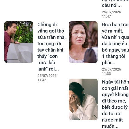
câu nói...
25/07/2026
11:47
Chồng đi
Đưa bạn trai
vắng gọi thợ
về ra mắt,
sửa trần nhà,
vừa nhìn qu
tôi rụng rời
đã bị mẹ ép
tay chân khi
bỏ ngay, sau
thấy "cơn
1 tháng tôi
mưa lấp
phải...
lánh" rơi...
25/07/2026
11:33
25/07/2026
11:46
Ngày tái hôn
con gái nhất
quyết không
đi theo mẹ,
biết được lý
do tôi rơi
nước mắt
muốn...