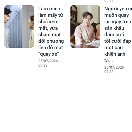
09:33
Làm mình
Người yêu c
làm mẩy từ
muốn quay
chối xem
lại ngay trên
mắt, vừa
sân khấu
chạm mặt
đám cưới,
đối phương
tôi cười đáp
liền đỏ mặt
một câu
"quay xe"
khiến anh
ta...
25/07/2026
09:33
25/07/2026
09:33