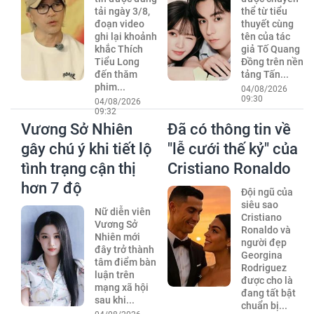
tải ngày 3/8,
thể từ tiểu
đoạn video
thuyết cùng
ghi lại khoảnh
tên của tác
khắc Thích
giả Tố Quang
Tiểu Long
Đồng trên nền
đến thăm
tảng Tấn...
phim...
04/08/2026
09:30
04/08/2026
09:32
Vương Sở Nhiên
Đã có thông tin về
gây chú ý khi tiết lộ
"lễ cưới thế kỷ" của
tình trạng cận thị
Cristiano Ronaldo
hơn 7 độ
Đội ngũ của
siêu sao
Nữ diễn viên
Cristiano
Vương Sở
Ronaldo và
Nhiên mới
người đẹp
đây trở thành
Georgina
tâm điểm bàn
Rodriguez
luận trên
được cho là
mạng xã hội
đang tất bật
sau khi...
chuẩn bị...