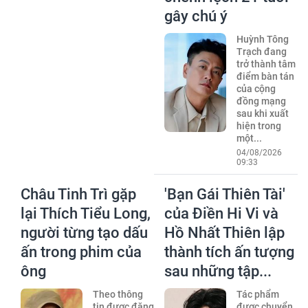
gây chú ý
Huỳnh Tông
Trạch đang
trở thành tâm
điểm bàn tán
của cộng
đồng mạng
sau khi xuất
hiện trong
một...
04/08/2026
09:33
Châu Tinh Trì gặp
'Bạn Gái Thiên Tài'
lại Thích Tiểu Long,
của Điền Hi Vi và
người từng tạo dấu
Hồ Nhất Thiên lập
ấn trong phim của
thành tích ấn tượng
ông
sau những tập...
Theo thông
Tác phẩm
tin được đăng
được chuyển