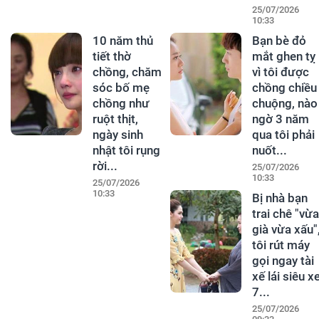
25/07/2026
10:33
10 năm thủ
Bạn bè đỏ
tiết thờ
mắt ghen tỵ
chồng, chăm
vì tôi được
sóc bố mẹ
chồng chiều
chồng như
chuộng, nào
ruột thịt,
ngờ 3 năm
ngày sinh
qua tôi phải
nhật tôi rụng
nuốt...
rời...
25/07/2026
10:33
25/07/2026
10:33
Bị nhà bạn
trai chê "vừa
già vừa xấu"
tôi rút máy
gọi ngay tài
xế lái siêu x
7...
25/07/2026