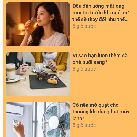
Đều đặn uống mật ong
mỗi tối trước khi ngủ, cơ
thể sẽ thay đổi như thế
nào?
5 giờ trước
Vì sao bạn luôn thèm cà
phê buổi sáng?
5 giờ trước
Có nên mở quạt cho
thoáng khi đang bật máy
lạnh?
5 giờ trước