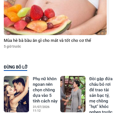
Mùa hè bà bầu ăn gì cho mát và tốt cho cơ thể
5 giờ trước
ĐỪNG BỎ LỠ
Phụ nữ khôn
Đòi gặp đứa
ngoan nên
cháu bỏ rơi
chọn chồng
để trao tài
dựa vào 5
sản bạc tỷ,
tính cách này
mẹ chồng
"hụt" khóc
31/07/2026
11:12
nghẹn trước