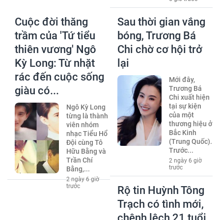
Cuộc đời thăng
Sau thời gian vắng
trầm của 'Tứ tiểu
bóng, Trương Bá
thiên vương' Ngô
Chi chờ cơ hội trở
Kỳ Long: Từ nhặt
lại
rác đến cuộc sống
Mới đây,
giàu có...
Trương Bá
Chi xuất hiện
tại sự kiện
Ngô Kỳ Long
của một
từng là thành
thương hiệu ở
viên nhóm
Bắc Kinh
nhạc Tiểu Hổ
(Trung Quốc).
Đội cùng Tô
Trước...
Hữu Bằng và
Trần Chí
2 ngày 6 giờ
trước
Bằng,...
2 ngày 6 giờ
trước
Rộ tin Huỳnh Tông
Trạch có tình mới,
chênh lệch 21 tuổi