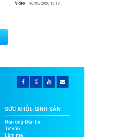
Video
-
30/05/2026 13:18
SỨC KHỎE-SINH SẢN
Đàn ông-Đàn bà
Tư vấn
Làm mẹ