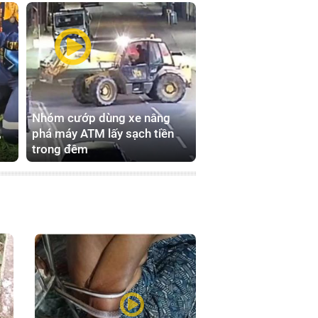
Nhóm cướp dùng xe nâng
,
phá máy ATM lấy sạch tiền
trong đêm