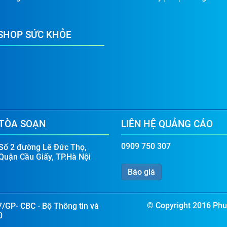
SHOP SỨC KHỎE
TÒA SOẠN
LIÊN HỆ QUẢNG CÁO
0909 750 307
Số 2 đường Lê Đức Thọ,
Quận Cầu Giấy, TP.Hà Nội
Báo giá
© Copyright 2016 Phun
7/GP- CBC - Bộ Thông tin và
0