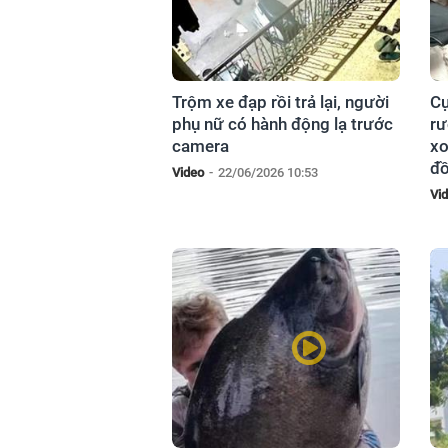
Trộm xe đạp rồi trả lại, người
Cụ
phụ nữ có hành động lạ trước
rư
camera
xo
đ
Video
-
22/06/2026 10:53
Vi