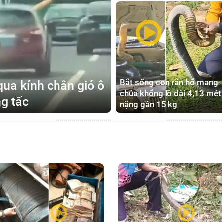
Bắt sống con rắn hổ mang
ua kính chắn gió ô
chúa khổng lồ dài 4,13 mét
ng tấc
nặng gần 15 kg