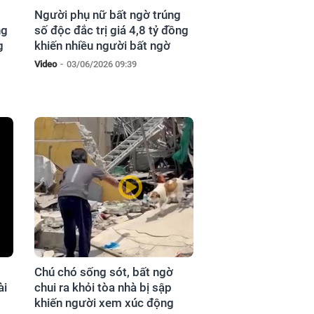
Người phụ nữ bất ngờ trúng
ng
số độc đắc trị giá 4,8 tỷ đồng
g
khiến nhiều người bất ngờ
Video
-
03/06/2026 09:39
Chú chó sống sót, bất ngờ
ài
chui ra khỏi tòa nhà bị sập
khiến người xem xúc động