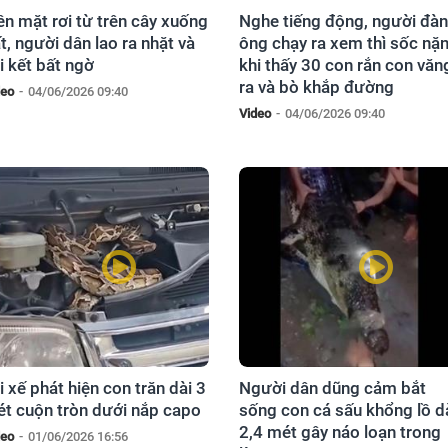
ền mặt rơi từ trên cây xuống
Nghe tiếng động, người đàn
t, người dân lao ra nhặt và
ông chạy ra xem thì sốc nặ
i kết bất ngờ
khi thấy 30 con rắn con văn
ra và bò khắp đường
deo
-
04/06/2026 09:40
Video
-
04/06/2026 09:40
i xế phát hiện con trăn dài 3
Người dân dũng cảm bắt
t cuộn tròn dưới nắp capo
sống con cá sấu khổng lồ d
2,4 mét gây náo loạn trong
deo
-
01/06/2026 16:56