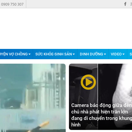
: 0909 750 307
UYỆN VỢ CHỒNG
SỨC KHỎE-SINH SẢN
DINH DƯỠNG
VIDEO
S
Camera báo động giữa đê
chủ nhà phát hiện trăn lớn
đang di chuyển trong khun
hình