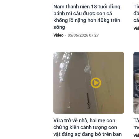
Nam thanh niên 18 tuổi dùng
Ti
bánh mì câu được con cá
đấ
khổng lồ nặng hơn 40kg trên
cá
sông
Vi
Video
-
05/06/2026 07:27
Vừa trở về nhà, hai mẹ con
Tà
chứng kiến cảnh tượng con
mé
vật đáng sợ đang bò trên ban
Vi