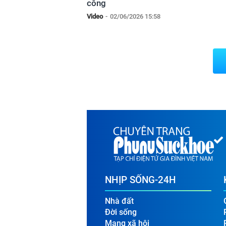
công
Video
-
02/06/2026 15:58
NHỊP SỐNG-24H
Nhà đất
Đời sống
Mạng xã hội