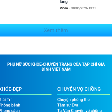
làng
Video
-
30/05/2026 13:19
Xem thêm
PHỤ NỮ SỨC KHỎE-CHUYÊN TRANG CỦA TẠP CHÍ GIA
ĐÌNH VIỆT NAM
KHỎE-ĐẸP
CHUYỆN VỢ CHỒNG
Giải Trí
Chuyện phòng the
Phòng bệnh
Tâm sự Eva
Phong cách
Tư Vấn Chuyện vợ chồng