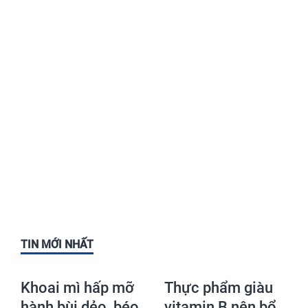
TIN MỚI NHẤT
Khoai mì hấp mỡ
Thực phẩm giàu
hành bùi dẻo, béo
vitamin B nên bổ