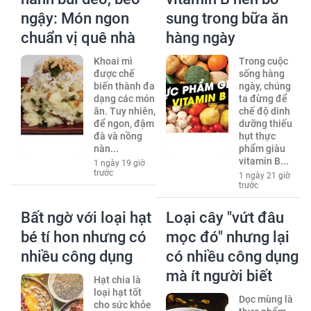
ngậy: Món ngon
sung trong bữa ăn
chuẩn vị quê nhà
hàng ngày
Khoai mì
Trong cuộc
được chế
sống hàng
biến thành đa
ngày, chúng
dạng các món
ta đừng để
ăn. Tuy nhiên,
chế độ dinh
để ngon, đậm
dưỡng thiếu
đà và nồng
hụt thực
nàn...
phẩm giàu
vitamin B...
1 ngày 19 giờ
trước
1 ngày 21 giờ
trước
Bất ngờ với loại hạt
Loại cây "vứt đâu
bé tí hon nhưng có
mọc đó" nhưng lại
nhiều công dụng
có nhiều công dụng
mà ít người biết
Hạt chia là
loại hạt tốt
Dọc mùng là
cho sức khỏe