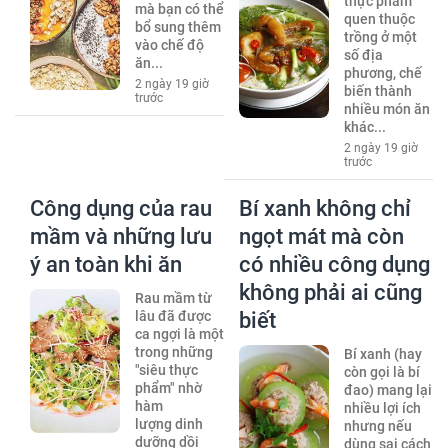
thực phẩm
mà bạn có thể
quen thuộc
bổ sung thêm
trồng ở một
vào chế độ
số địa
ăn...
phương, chế
2 ngày 19 giờ
biến thành
trước
nhiều món ăn
khác...
2 ngày 19 giờ
trước
Công dụng của rau
Bí xanh không chỉ
mầm và những lưu
ngọt mát mà còn
ý an toàn khi ăn
có nhiều công dụng
không phải ai cũng
Rau mầm từ
lâu đã được
biết
ca ngợi là một
trong những
Bí xanh (hay
"siêu thực
còn gọi là bí
phẩm" nhờ
đao) mang lại
hàm
nhiều lợi ích
lượng dinh
nhưng nếu
dưỡng dồi
dùng sai cách