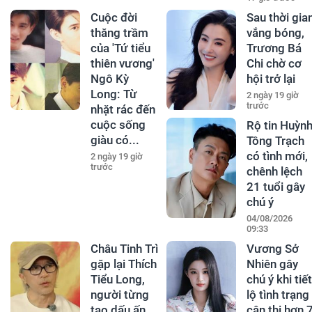
Cuộc đời
Sau thời gia
thăng trầm
vắng bóng,
của 'Tứ tiểu
Trương Bá
thiên vương'
Chi chờ cơ
Ngô Kỳ
hội trở lại
Long: Từ
2 ngày 19 giờ
trước
nhặt rác đến
cuộc sống
Rộ tin Huỳn
giàu có...
Tông Trạch
có tình mới,
2 ngày 19 giờ
trước
chênh lệch
21 tuổi gây
chú ý
04/08/2026
09:33
Châu Tinh Trì
Vương Sở
gặp lại Thích
Nhiên gây
Tiểu Long,
chú ý khi tiết
người từng
lộ tình trạng
tạo dấu ấn
cận thị hơn 