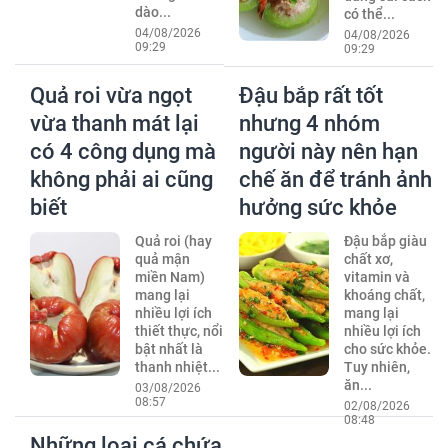
dào...
có thể...
04/08/2026
04/08/2026
09:29
09:29
Quả roi vừa ngọt
Đậu bắp rất tốt
vừa thanh mát lại
nhưng 4 nhóm
có 4 công dụng mà
người này nên hạn
không phải ai cũng
chế ăn để tránh ảnh
biết
hưởng sức khỏe
Quả roi (hay
Đậu bắp giàu
quả mận
chất xơ,
miền Nam)
vitamin và
mang lại
khoáng chất,
nhiều lợi ích
mang lại
thiết thực, nổi
nhiều lợi ích
bật nhất là
cho sức khỏe.
thanh nhiệt...
Tuy nhiên,
ăn...
03/08/2026
08:57
02/08/2026
08:48
Những loại cá chứa