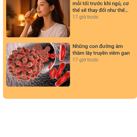
mỗi tối trước khi ngủ, cơ
thể sẽ thay đổi như thế
nào?
17 giờ trước
Những con đường âm
thầm lây truyền viêm gan
17 giờ trước