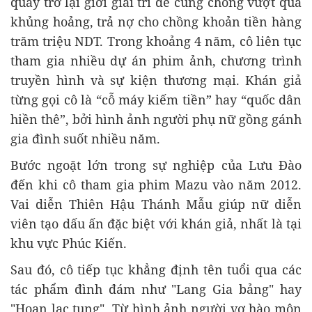
quay trở lại giới giải trí để cùng chồng vượt qua
khủng hoảng, trả nợ cho chồng khoản tiền hàng
trăm triệu NDT. Trong khoảng 4 năm, cô liên tục
tham gia nhiều dự án phim ảnh, chương trình
truyền hình và sự kiện thương mại. Khán giả
từng gọi cô là “cỗ máy kiếm tiền” hay “quốc dân
hiền thê”, bởi hình ảnh người phụ nữ gồng gánh
gia đình suốt nhiều năm.
Bước ngoặt lớn trong sự nghiệp của Lưu Đào
đến khi cô tham gia phim Mazu vào năm 2012.
Vai diễn Thiên Hậu Thánh Mẫu giúp nữ diễn
viên tạo dấu ấn đặc biệt với khán giả, nhất là tại
khu vực Phúc Kiến.
Sau đó, cô tiếp tục khẳng định tên tuổi qua các
tác phẩm đình đám như "Lang Gia bảng" hay
"Hoan lạc tụng". Từ hình ảnh người vợ hào môn