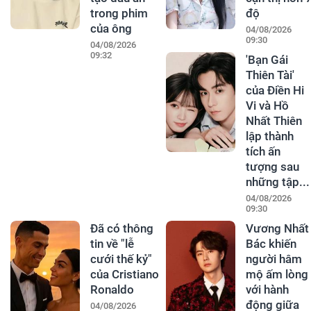
trong phim
độ
của ông
04/08/2026
09:30
04/08/2026
09:32
'Bạn Gái
Thiên Tài'
của Điền Hi
Vi và Hồ
Nhất Thiên
lập thành
tích ấn
tượng sau
những tập...
04/08/2026
09:30
Đã có thông
Vương Nhất
tin về "lễ
Bác khiến
cưới thế kỷ"
người hâm
của Cristiano
mộ ấm lòng
Ronaldo
với hành
động giữa
04/08/2026