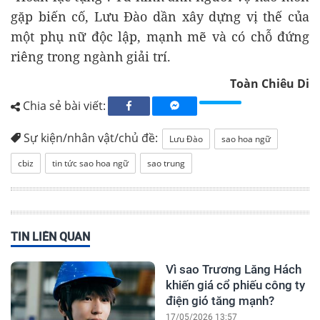
gặp biến cố, Lưu Đào dần xây dựng vị thế của
một phụ nữ độc lập, mạnh mẽ và có chỗ đứng
riêng trong ngành giải trí.
Toàn Chiêu Di
Chia sẻ bài viết:
Sự kiện/nhân vật/chủ đề:
Lưu Đào
sao hoa ngữ
cbiz
tin tức sao hoa ngữ
sao trung
TIN LIÊN QUAN
Vì sao Trương Lăng Hách
khiến giá cổ phiếu công ty
điện gió tăng mạnh?
17/05/2026 13:57