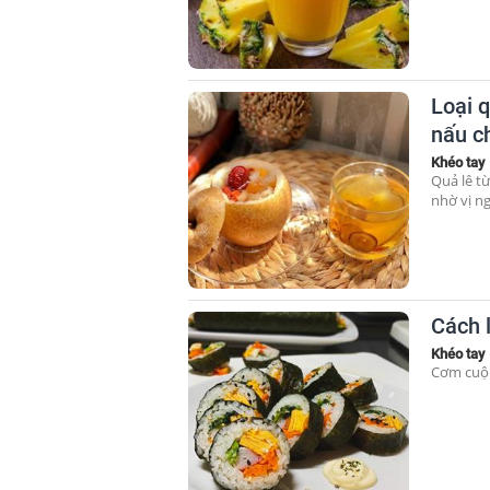
Loại q
nấu ch
Khéo tay
Quả lê từ
nhờ vị n
Cách 
Khéo tay
Cơm cuộn