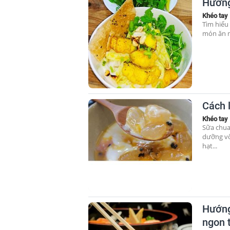
Hướng
Khéo tay
Tìm hiểu
món ăn n
Cách 
Khéo tay
Sữa chua
dưỡng vô
hạt...
Hướng
ngon 