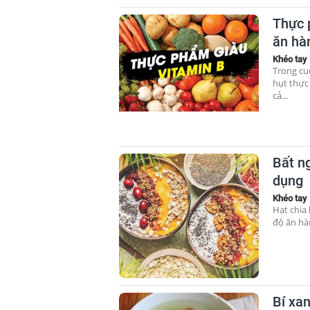
Thực 
ăn hà
Khéo tay
Trong cu
hụt thực
cả...
Bất ng
dụng
Khéo tay
Hạt chia
độ ăn hà
Bí xa