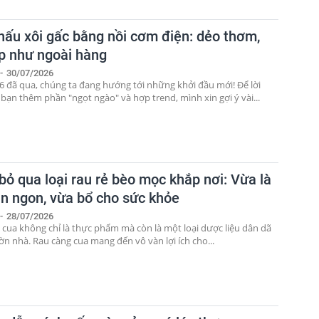
nấu xôi gấc bằng nồi cơm điện: dẻo thơm,
p như ngoài hàng
-
30/07/2026
 đã qua, chúng ta đang hướng tới những khởi đầu mới! Để lời
 bạn thêm phần "ngọt ngào" và hợp trend, mình xin gợi ý vài...
bỏ qua loại rau rẻ bèo mọc khắp nơi: Vừa là
n ngon, vừa bổ cho sức khỏe
-
28/07/2026
 cua không chỉ là thực phẩm mà còn là một loại dược liệu dân dã
ờn nhà. Rau càng cua mang đến vô vàn lợi ích cho...