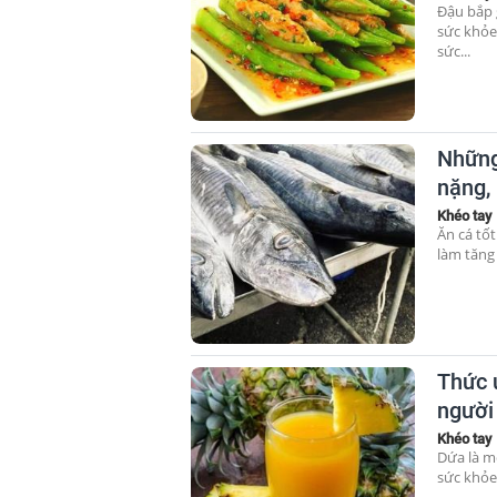
Đậu bắp g
sức khỏe
sức...
Những
nặng,
Khéo tay
Ăn cá tốt
làm tăng
Thức 
người
Khéo tay
Dứa là mộ
sức khỏe