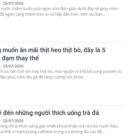
-
25/07/2026
 nước chấm sushi vừa ngon vừa đơn giản dưới đây sẽ giúp món
 đã ngon càng thêm tròn vị và hấp dẫn hơn. Mời các bạn...
muốn ăn mãi thịt heo thịt bò, đây là 5
 đạm thay thế
-
25/07/2026
hỉ ưu tiên thịt lợn hay thịt bò, mọi người có thể bổ sung protein từ
, đậu phụ, nấm đùi gà để tăng cường sức khỏe...
 ý đến những người thích uống trà đá
-
25/07/2026
hông chỉ là thức uống giải nhiệt khoái khẩu mà còn bù nước hiệu
ơ thể, vì hàm lượng caffeine trong trà không đủ cao để...