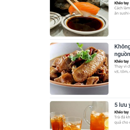
Khéo tay
Cách làm
ăn sushi
Không 
nguồn
Khéo tay
Thay vì c
vịt, tôm
5 lưu
Khéo tay
Trà đá k
quả cho c