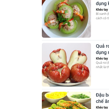
dụng 
Khéo tay
Bí xanh (
cách có t
Quả r
dụng 
Khéo tay
Quả roi (
nhất là t
Đậu b
chế ă
Khéo tay