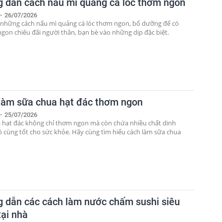
 dẫn cách nấu mì quảng cá lóc thơm ngon
-
26/07/2026
 những cách nấu mì quảng cá lóc thơm ngon, bổ dưỡng để có
gon chiêu đãi người thân, bạn bè vào những dịp đặc biệt.
làm sữa chua hạt đác thơm ngon
-
25/07/2026
 hạt đác không chỉ thơm ngon mà còn chứa nhiều chất dinh
 cùng tốt cho sức khỏe. Hãy cùng tìm hiểu cách làm sữa chua
 dẫn các cách làm nước chấm sushi siêu
tại nhà