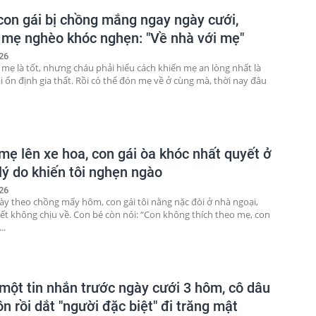
con gái bị chồng mắng ngay ngày cưới,
 mẹ nghèo khóc nghẹn: "Về nhà với mẹ"
26
 mẹ là tốt, nhưng cháu phải hiểu cách khiến mẹ an lòng nhất là
i ổn định gia thất. Rồi có thể đón mẹ về ở cùng mà, thời nay đâu
mẹ lên xe hoa, con gái òa khóc nhất quyết ở
 lý do khiến tôi nghẹn ngào
26
ày theo chồng mấy hôm, con gái tôi nằng nặc đòi ở nhà ngoại,
ết không chịu về. Con bé còn nói: “Con không thích theo mẹ, con
..
một tin nhắn trước ngày cưới 3 hôm, cô dâu
n rồi dắt "người đặc biệt" đi trăng mật