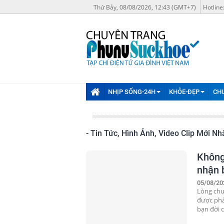
Thứ Bảy, 08/08/2026, 12:43 (GMT+7)
Hotline
NHỊP SỐNG-24H
KHỎE-ĐẸP
CH
- Tin Tức, Hình Ảnh, Video Clip Mới 
Không 
nhận 
05/08/20
Lòng chu
được phả
bạn đời có