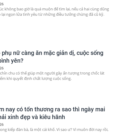
26
c không bao giờ là quá muộn để tìm lại, nếu cả hai cùng dũng
 lại ngọn lửa tình yêu từ những điều tưởng chừng đã cũ kỹ.
o phụ nữ càng ăn mặc giản dị, cuộc sống
bình yên?
26
 chỉn chu có thể giúp một người gây ấn tượng trong chốc lát
ếm khi quyết định chất lượng cuộc sống.
m nay có tổn thương ra sao thì ngày mai
hải xinh đẹp và kiêu hãnh
26
rong kiếp đàn bà, là một cái khổ. Vì sao ư? Vì muôn đời nay rồi,