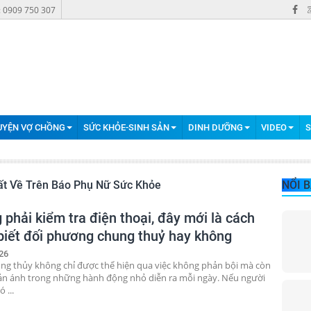
: 0909 750 307
UYỆN VỢ CHỒNG
SỨC KHỎE-SINH SẢN
DINH DƯỠNG
VIDEO
S
Nhất Về Trên Báo Phụ Nữ Sức Khỏe
NỔI 
phải kiểm tra điện thoại, đây mới là cách
biết đối phương chung thuỷ hay không
26
ng thủy không chỉ được thể hiện qua việc không phản bội mà còn
n ánh trong những hành động nhỏ diễn ra mỗi ngày. Nếu người
 ...