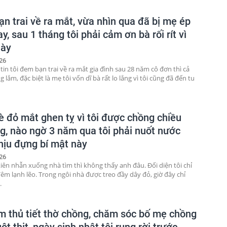
n trai về ra mắt, vừa nhìn qua đã bị mẹ ép
y, sau 1 tháng tôi phải cảm ơn bà rối rít vì
này
26
tin tôi đem bạn trai về ra mắt gia đình sau 28 năm cô đơn thì cả
lắm, đặc biệt là mẹ tôi vốn dĩ bà rất lo lắng vì tôi cũng đã đến tu
è đỏ mắt ghen tỵ vì tôi được chồng chiều
g, nào ngờ 3 năm qua tôi phải nuốt nước
hịu đựng bí mật này
26
kiên nhẫn xuống nhà tìm thì không thấy anh đâu. Đối diện tôi chỉ
đêm lạnh lẽo. Trong ngôi nhà được treo đầy dây đỏ, giờ đây chỉ
.
m thủ tiết thờ chồng, chăm sóc bố mẹ chồng
ột thịt, ngày sinh nhật tôi rụng rời trước