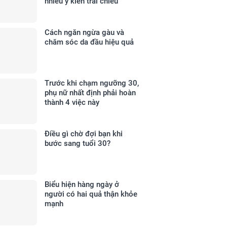
nhiều ý kiến trái chiều
Cách ngăn ngừa gàu và
chăm sóc da đầu hiệu quả
Trước khi chạm ngưỡng 30,
phụ nữ nhất định phải hoàn
thành 4 việc này
Điều gì chờ đợi bạn khi
bước sang tuổi 30?
Biểu hiện hàng ngày ở
người có hai quả thận khỏe
mạnh