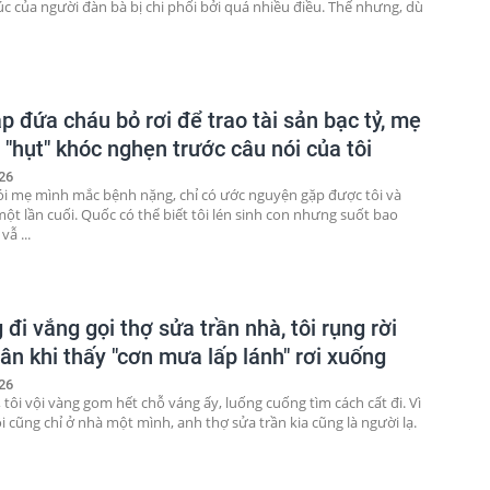
c của người đàn bà bị chi phối bởi quá nhiều điều. Thế nhưng, dù
p đứa cháu bỏ rơi để trao tài sản bạc tỷ, mẹ
"hụt" khóc nghẹn trước câu nói của tôi
26
ói mẹ mình mắc bệnh nặng, chỉ có ước nguyện gặp được tôi và
một lần cuối. Quốc có thể biết tôi lén sinh con nhưng suốt bao
ẫ ...
đi vắng gọi thợ sửa trần nhà, tôi rụng rời
ân khi thấy "cơn mưa lấp lánh" rơi xuống
26
 tôi vội vàng gom hết chỗ váng ấy, luống cuống tìm cách cất đi. Vì
i cũng chỉ ở nhà một mình, anh thợ sửa trần kia cũng là người lạ.