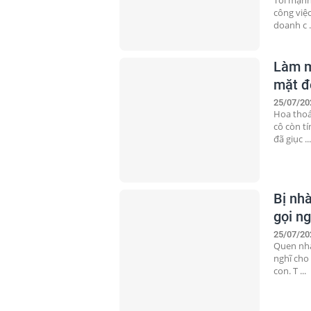
công việc
doanh c .
Làm m
mặt đ
25/07/20
Hoa thoá
cô còn t
đã giục ..
Bị nhà
gọi ng
25/07/20
Quen nha
nghĩ cho 
con. T ...