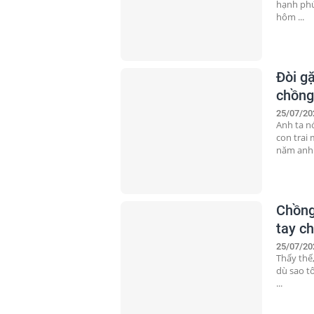
hạnh phú
hôm ...
Đòi gặ
chồng 
25/07/20
Anh ta n
con trai 
năm anh v
Chồng 
tay ch
25/07/20
Thấy thế,
dù sao tô
...