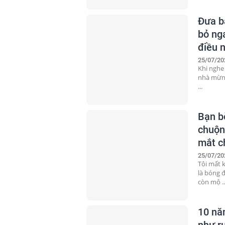
Đưa bạ
bỏ nga
điều 
25/07/20
Khi nghe 
nhà mừng 
...
Bạn b
chuộn
mắt c
25/07/20
Tôi mất 
là bóng 
còn mộ ..
10 nă
như ru