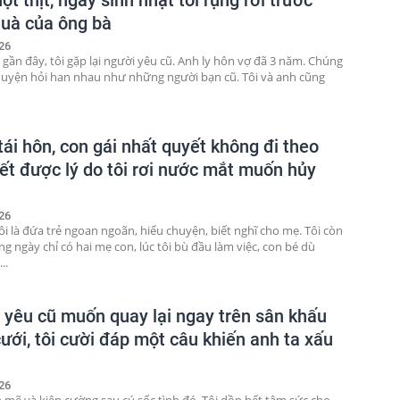
uà của ông bà
26
 gần đây, tôi gặp lại người yêu cũ. Anh ly hôn vợ đã 3 năm. Chúng
chuyện hỏi han nhau như những người bạn cũ. Tôi và anh cũng
ái hôn, con gái nhất quyết không đi theo
iết được lý do tôi rơi nước mắt muốn hủy
26
ôi là đứa trẻ ngoan ngoãn, hiểu chuyện, biết nghĩ cho mẹ. Tôi còn
g ngày chỉ có hai mẹ con, lúc tôi bù đầu làm việc, con bé dù
..
 yêu cũ muốn quay lại ngay trên sân khấu
ưới, tôi cười đáp một câu khiến anh ta xấu
26
 mẽ và kiên cường sau cú sốc tình đó. Tôi dồn hết tâm sức cho