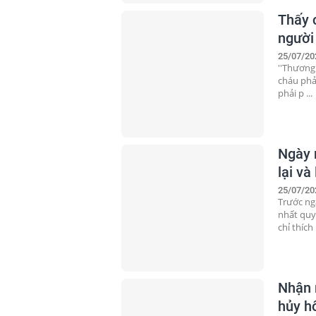
Thấy 
người
25/07/20
''Thương
cháu phả
phải p ...
Ngày 
lại và
25/07/20
Trước ng
nhất quy
chỉ thích .
Nhận 
hủy hô