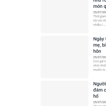
món q
25/07/20
Thời gian
tôi nói 
nhiều l ...
Ngày t
mẹ, b
hôn
25/07/20
Con gái t
nhớ nhữn
muốn m .
Người
đám c
hổ
25/07/20
Tôi mạnh