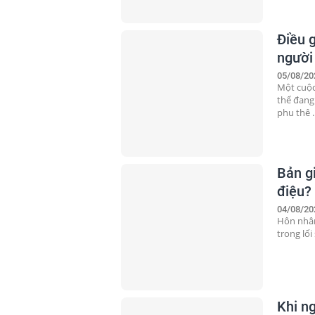
Điều 
người
05/08/20
Một cuộc
thể đang 
phu thê ..
Bản g
điệu?
04/08/20
Hôn nhân
trong lối
Khi ng