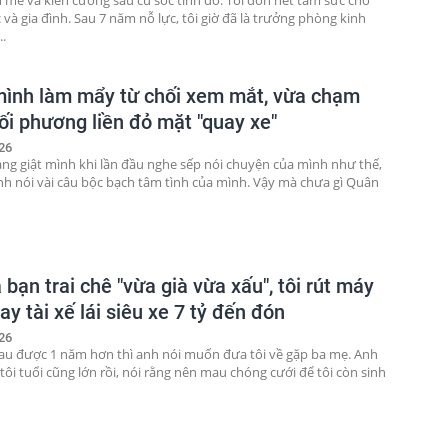
 và gia đình. Sau 7 năm nỗ lực, tôi giờ đã là trưởng phòng kinh
..
ình làm mẩy từ chối xem mắt, vừa chạm
ối phương liền đỏ mặt "quay xe"
26
ng giật mình khi lần đầu nghe sếp nói chuyện của mình như thế,
ính nói vài câu bộc bạch tâm tình của mình. Vậy mà chưa gì Quân
.
 bạn trai chê "vừa già vừa xấu", tôi rút máy
ay tài xế lái siêu xe 7 tỷ đến đón
26
u được 1 năm hơn thì anh nói muốn đưa tôi về gặp ba mẹ. Anh
tôi tuổi cũng lớn rồi, nói rằng nên mau chóng cưới để tôi còn sinh