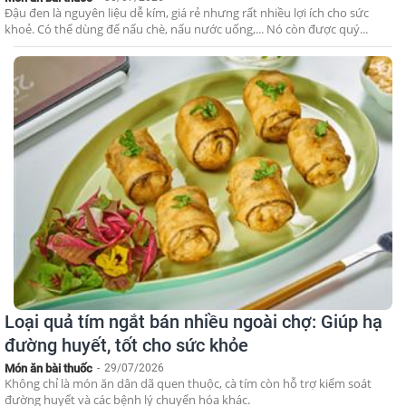
Đậu đen là nguyên liệu dễ kím, giá rẻ nhưng rất nhiều lợi ích cho sức
khoẻ. Có thể dùng để nấu chè, nấu nước uống,... Nó còn được quý...
Loại quả tím ngắt bán nhiều ngoài chợ: Giúp hạ
đường huyết, tốt cho sức khỏe
Món ăn bài thuốc
-
29/07/2026
Không chỉ là món ăn dân dã quen thuộc, cà tím còn hỗ trợ kiểm soát
đường huyết và các bệnh lý chuyển hóa khác.