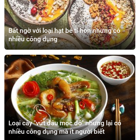
Bất ngờ với loại hạt bé tí hon nhưng có
nhiều công dụng
Loại cây "vứt đâu mọc đó" nhưng lại có
nhiều công dụng mà ít người biết