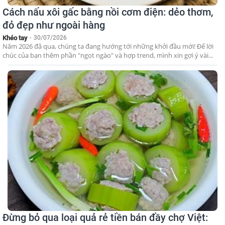
Cách nấu xôi gấc bằng nồi cơm điện: dẻo thơm,
đỏ đẹp như ngoài hàng
Khéo tay
-
30/07/2026
Năm 2026 đã qua, chúng ta đang hướng tới những khởi đầu mới! Để lời
chúc của bạn thêm phần "ngọt ngào" và hợp trend, mình xin gợi ý vài...
Đừng bỏ qua loại quả rẻ tiền bán đầy chợ Việt: