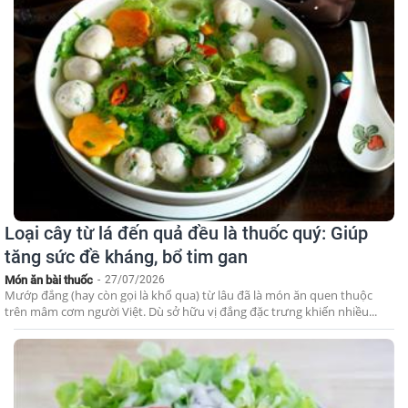
Loại cây từ lá đến quả đều là thuốc quý: Giúp
tăng sức đề kháng, bổ tim gan
Món ăn bài thuốc
-
27/07/2026
Mướp đắng (hay còn gọi là khổ qua) từ lâu đã là món ăn quen thuộc
trên mâm cơm người Việt. Dù sở hữu vị đắng đặc trưng khiến nhiều...