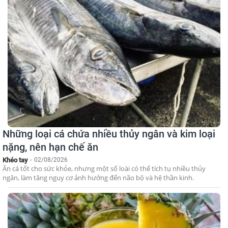
Những loại cá chứa nhiều thủy ngân và kim loại
nặng, nên hạn chế ăn
Khéo tay
-
02/08/2026
Ăn cá tốt cho sức khỏe, nhưng một số loài có thể tích tụ nhiều thủy
ngân, làm tăng nguy cơ ảnh hưởng đến não bộ và hệ thần kinh.