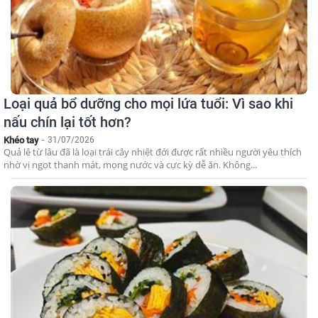
Loại quả bổ dưỡng cho mọi lứa tuổi: Vì sao khi
nấu chín lại tốt hơn?
Khéo tay
-
31/07/2026
Quả lê từ lâu đã là loại trái cây nhiệt đới được rất nhiều người yêu thích
nhờ vị ngọt thanh mát, mọng nước và cực kỳ dễ ăn. Không...