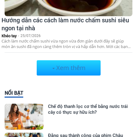
Hướng dẫn các cách làm nước chấm sushi siêu
ngon tại nhà
Khéo tay
-
25/07/2026
Cách làm nước chấm sushi vừa ngon vừa đơn giản dưới đây sẽ giúp
món ăn sushi đã ngon càng thêm tròn vị và hấp dẫn hơn. Mời các bạn...
Xem thêm
NỔI BẬT
Chế độ thanh lọc cơ thể bằng nước trái
cây có thực sự hữu ích?
Đằng sau thành công của phim Châu