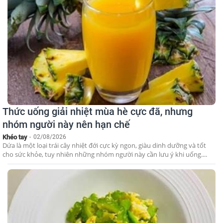
Thức uống giải nhiệt mùa hè cực đã, nhưng
nhóm người này nên hạn chế
Khéo tay
-
02/08/2026
Dứa là một loại trái cây nhiệt đới cực kỳ ngon, giàu dinh dưỡng và tốt
cho sức khỏe, tuy nhiên những nhóm người này cần lưu ý khi uống....