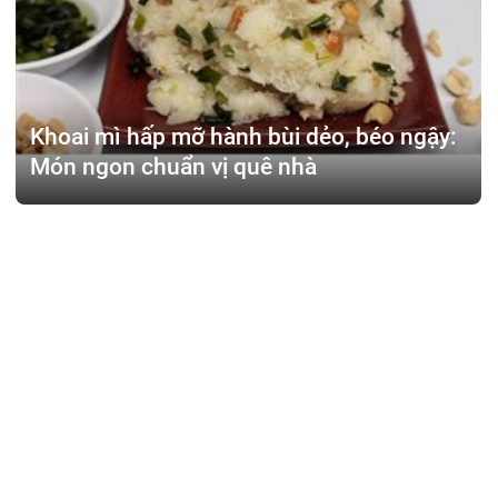
Khoai mì hấp mỡ hành bùi dẻo, béo ngậy:
Món ngon chuẩn vị quê nhà