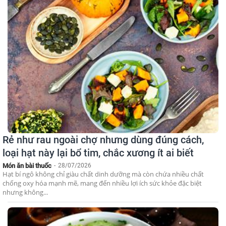
Rẻ như rau ngoài chợ nhưng dùng đúng cách,
loại hạt này lại bổ tim, chắc xương ít ai biết
Món ăn bài thuốc
-
28/07/2026
Hạt bí ngô không chỉ giàu chất dinh dưỡng mà còn chứa nhiều chất
chống oxy hóa mạnh mẽ, mang đến nhiều lợi ích sức khỏe đặc biệt
nhưng không...