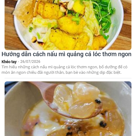
Hướng dẫn cách nấu mì quảng cá lóc thơm ngon
Khéo tay
-
26/07/2026
Tìm hiểu những cách nấu mì quảng cá lóc thơm ngon, bổ dưỡng để có
món ăn ngon chiêu đãi người thân, bạn bè vào những dịp đặc biệt.