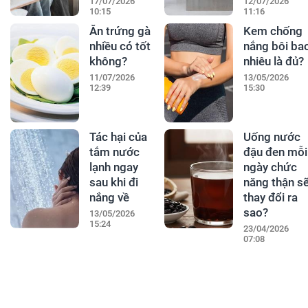
17/07/2026
12/07/2026
10:15
11:16
Ăn trứng gà
Kem chống
nhiều có tốt
nắng bôi ba
không?
nhiêu là đủ?
11/07/2026
13/05/2026
12:39
15:30
Tác hại của
Uống nước
tắm nước
đậu đen mỗi
lạnh ngay
ngày chức
sau khi đi
năng thận s
nắng về
thay đổi ra
sao?
13/05/2026
15:24
23/04/2026
07:08