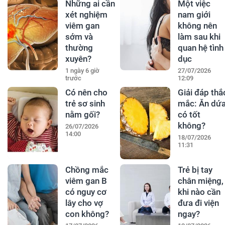
Những ai cần
Một việc
xét nghiệm
nam giới
viêm gan
không nên
sớm và
làm sau khi
thường
quan hệ tình
xuyên?
dục
1 ngày 6 giờ
27/07/2026
trước
12:09
Có nên cho
Giải đáp thắ
trẻ sơ sinh
mắc: Ăn dứ
nằm gối?
có tốt
không?
26/07/2026
14:00
18/07/2026
11:31
Chồng mắc
Trẻ bị tay
viêm gan B
chân miệng,
có nguy cơ
khi nào cần
lây cho vợ
đưa đi viện
con không?
ngay?