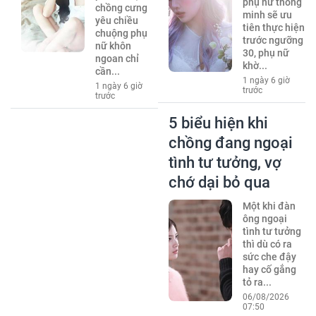
phụ nữ thông
chồng cưng
minh sẽ ưu
yêu chiều
tiên thực hiện
chuộng phụ
trước ngưỡng
nữ khôn
30, phụ nữ
ngoan chỉ
khờ...
cần...
1 ngày 6 giờ
1 ngày 6 giờ
trước
trước
5 biểu hiện khi
chồng đang ngoại
tình tư tưởng, vợ
chớ dại bỏ qua
Một khi đàn
ông ngoại
tình tư tưởng
thì dù có ra
sức che đậy
hay cố gắng
tỏ ra...
06/08/2026
07:50