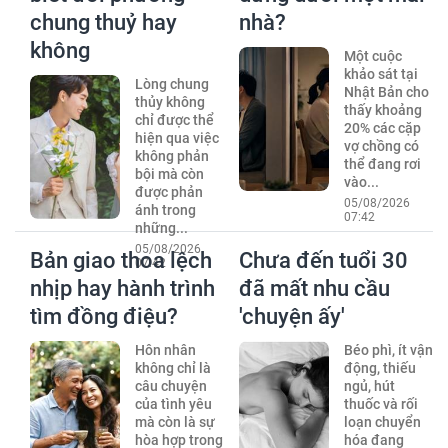
chung thuỷ hay
nhà?
không
Một cuộc
khảo sát tại
Lòng chung
Nhật Bản cho
thủy không
thấy khoảng
chỉ được thể
20% các cặp
hiện qua việc
vợ chồng có
không phản
thể đang rơi
bội mà còn
vào...
được phản
05/08/2026
ánh trong
07:42
những...
05/08/2026
Bản giao thoa lệch
Chưa đến tuổi 30
07:42
nhịp hay hành trình
đã mất nhu cầu
tìm đồng điệu?
'chuyện ấy'
Hôn nhân
Béo phì, ít vận
không chỉ là
động, thiếu
câu chuyện
ngủ, hút
của tình yêu
thuốc và rối
mà còn là sự
loạn chuyển
hòa hợp trong
hóa đang