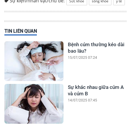
Sự kiện/nhân vật/chủ đề:
Sức khỏe
sống khỏe
y tế
TIN LIÊN QUAN
Bệnh cúm thường kéo dài
bao lâu?
15/07/2025 07:24
Sự khác nhau giữa cúm A
và cúm B
14/07/2025 07:45