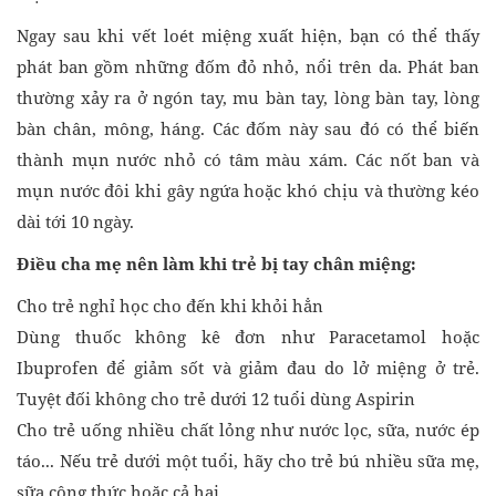
Ngay sau khi vết loét miệng xuất hiện, bạn có thể thấy
phát ban gồm những đốm đỏ nhỏ, nổi trên da. Phát ban
thường xảy ra ở ngón tay, mu bàn tay, lòng bàn tay, lòng
bàn chân, mông, háng. Các đốm này sau đó có thể biến
thành mụn nước nhỏ có tâm màu xám. Các nốt ban và
mụn nước đôi khi gây ngứa hoặc khó chịu và thường kéo
dài tới 10 ngày.
Điều cha mẹ nên làm khi trẻ bị tay chân miệng:
Cho trẻ nghỉ học cho đến khi khỏi hẳn
Dùng thuốc không kê đơn như Paracetamol hoặc
Ibuprofen để giảm sốt và giảm đau do lở miệng ở trẻ.
Tuyệt đối không cho trẻ dưới 12 tuổi dùng Aspirin
Cho trẻ uống nhiều chất lỏng như nước lọc, sữa, nước ép
táo... Nếu trẻ dưới một tuổi, hãy cho trẻ bú nhiều sữa mẹ,
sữa công thức hoặc cả hai