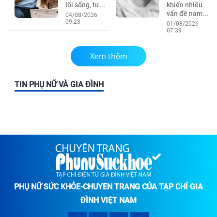
lối sống, tư...
khiến nhiều
vấn đề nam...
04/08/2026
09:23
01/08/2026
07:39
Xem thêm
TIN PHỤ NỮ VÀ GIA ĐÌNH
PHỤ NỮ SỨC KHỎE-CHUYÊN TRANG CỦA TẠP CHÍ GIA
ĐÌNH VIỆT NAM