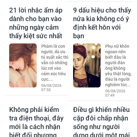
21 lời nhắc ấm áp
9 dấu hiệu cho thấy
dành cho bạn vào
nửa kia không có ý
những ngày cảm
định kết hôn với
thấy kiệt sức nhất
bạn
Phàm là con
Phụ nữ khôn
người, dù ưu
ngoan nên
tú xuất sắc thì
biết đâu là
vẫn có những
người đàn
lúc rơi vào
ông không
cảm xúc tiêu
yêu thật lòng,
cực....
đâu là người
nghiêm túc...
06/08/2026
07:50
06/08/2026
07:49
Không phải kiểm
Điều gì khiến nhiều
tra điện thoại, đây
cặp đôi chấp nhận
mới là cách nhận
sống như người
biết đối phương
dưng dưới một mái