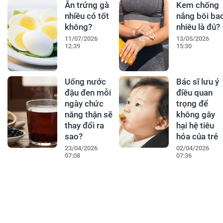
Ăn trứng gà
Kem chống
nhiều có tốt
nắng bôi ba
không?
nhiêu là đủ?
11/07/2026
13/05/2026
12:39
15:30
Uống nước
Bác sĩ lưu ý
đậu đen mỗi
điều quan
ngày chức
trọng để
năng thận sẽ
không gây
thay đổi ra
hại hệ tiêu
sao?
hóa của trẻ
23/04/2026
02/04/2026
07:08
07:36