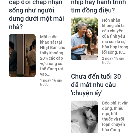
cặp đôi chấp nhận
nhịp hay hành trình
sống như người
tìm đồng điệu?
dưng dưới một mái
Hôn nhân
nhà?
không chỉ là
câu chuyện
của tình yêu
Một cuộc
mà còn là sự
khảo sát tại
hòa hợp trong
Nhật Bản cho
lối sống, tư...
thấy khoảng
20% các cặp
2 ngày 15 giờ
trước
vợ chồng có
thể đang rơi
vào...
Chưa đến tuổi 30
1 ngày 16 giờ
đã mất nhu cầu
trước
'chuyện ấy'
Béo phì, ít vận
động, thiếu
ngủ, hút
thuốc và rối
loạn chuyển
hóa đang