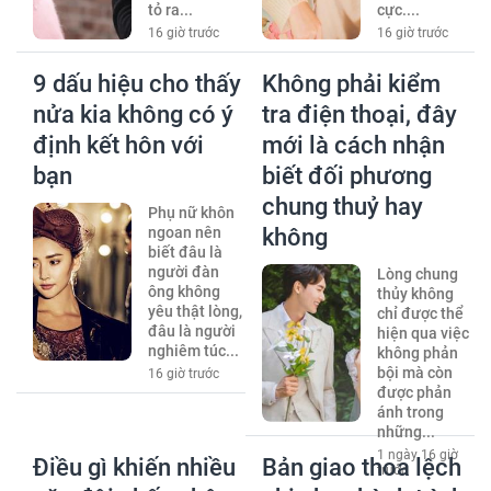
tỏ ra...
cực....
16 giờ trước
16 giờ trước
9 dấu hiệu cho thấy
Không phải kiểm
nửa kia không có ý
tra điện thoại, đây
định kết hôn với
mới là cách nhận
bạn
biết đối phương
chung thuỷ hay
Phụ nữ khôn
ngoan nên
không
biết đâu là
người đàn
Lòng chung
ông không
thủy không
yêu thật lòng,
chỉ được thể
đâu là người
hiện qua việc
nghiêm túc...
không phản
bội mà còn
16 giờ trước
được phản
ánh trong
những...
1 ngày 16 giờ
Điều gì khiến nhiều
Bản giao thoa lệch
trước