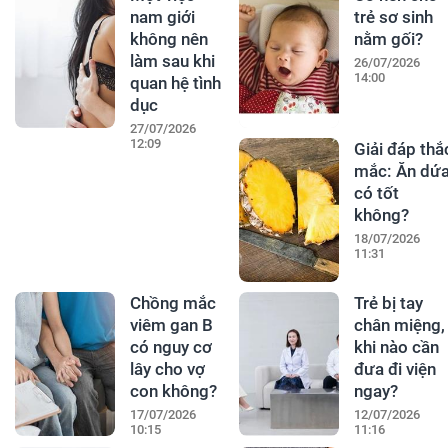
nam giới
trẻ sơ sinh
không nên
nằm gối?
làm sau khi
26/07/2026
14:00
quan hệ tình
dục
27/07/2026
12:09
Giải đáp thắ
mắc: Ăn dứ
có tốt
không?
18/07/2026
11:31
Chồng mắc
Trẻ bị tay
viêm gan B
chân miệng,
có nguy cơ
khi nào cần
lây cho vợ
đưa đi viện
con không?
ngay?
17/07/2026
12/07/2026
10:15
11:16