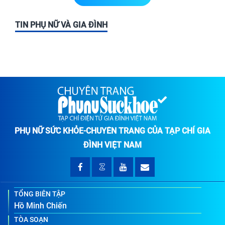
TIN PHỤ NỮ VÀ GIA ĐÌNH
PHỤ NỮ SỨC KHỎE-CHUYÊN TRANG CỦA TẠP CHÍ GIA
ĐÌNH VIỆT NAM
TỔNG BIÊN TẬP
Hồ Minh Chiến
TÒA SOẠN