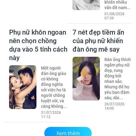
khiến nhiều
vấn đề nam...
01/08/2026
07:39
Phụ nữ khôn ngoan
7 nét đẹp tiềm ẩn
nên chọn chồng
của phụ nữ khiến
dựa vào 5 tính cách
đàn ông mê say
này
Đàn ông thích
ngắm phụ nữ
Một người
đẹp, rung
đàn ông giàu
động bởi
có không
nhan sắc.
đồng nghĩa
Nhưng để họ
với việc họ là
yêu bạn đậm
người chồng
sâu, dài...
tuyệt vời, và
26/07/2026
càng không...
14:00
31/07/2026
11:12
Xem thêm