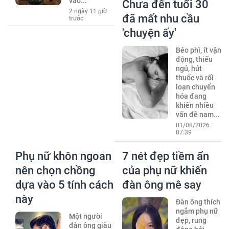
vào...
Chưa đến tuổi 30
2 ngày 11 giờ
đã mất nhu cầu
trước
'chuyện ấy'
Béo phì, ít vận
động, thiếu
ngủ, hút
thuốc và rối
loạn chuyển
hóa đang
khiến nhiều
vấn đề nam...
01/08/2026
07:39
Phụ nữ khôn ngoan
7 nét đẹp tiềm ẩn
nên chọn chồng
của phụ nữ khiến
dựa vào 5 tính cách
đàn ông mê say
này
Đàn ông thích
ngắm phụ nữ
Một người
đẹp, rung
đàn ông giàu