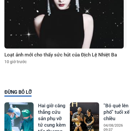
Loạt ảnh mới cho thấy sức hút của Địch Lệ Nhiệt Ba
10 giờ trước
ĐỪNG BỎ LỠ
Hai giờ căng
"Bỏ quê lên
thẳng cứu
phố" tuổi xế
sản phụ vỡ
chiều
tử cung kèm
04/08/2026
09:37