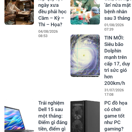
ngày xưa
'ăn' nửa mặt
đều phải học
bệnh nhân
Cầm – Kỳ –
sau 3 tháng
Thi – Họa?
01/08/2026
07:39
04/08/2026
08:53
TIN MỚI:
Siêu bão
Dolphin
mạnh trên
cấp 17, duy
trì sức gió
hơn
200km/h
31/07/2026
17:08
Trải nghiệm
PC đồ họa
Dell 15 sau
có chơi
một tháng:
game tốt
Điểm gì đáng
như PC
tiền, điểm gì
gaming?