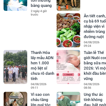
tổn thương
bàng quang
2 ngày 4 giờ
trước
Ăn tiết canh,
cụ bà 69 tuổ
nhập viện vì
nhiễm trùng
đường ruột
04/08/2026
09:24
Thanh Hóa
Tuần lễ Thế
lấy mẫu ADN
giới Nuôi co
hơn 1.000
bằng sữa m
mộ liệt sĩ
2026: Vì mộ
chưa rõ danh
khởi đầu bề
tính
vững
04/08/2026
04/08/2026
09:11
08:56
Vì sao con
Ung thư ác
cháu tầng
tính không
lớp quý tộc
đau, bất ngờ