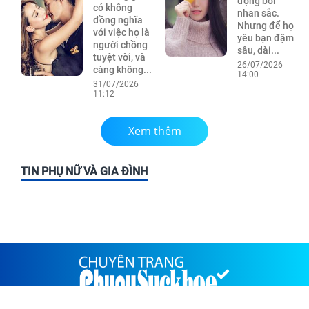
động bởi
có không
nhan sắc.
đồng nghĩa
Nhưng để họ
với việc họ là
yêu bạn đậm
người chồng
sâu, dài...
tuyệt vời, và
26/07/2026
càng không...
14:00
31/07/2026
11:12
Xem thêm
TIN PHỤ NỮ VÀ GIA ĐÌNH