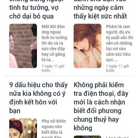
tình tư tưởng, vợ
những ngày cảm
chớ dại bỏ qua
thấy kiệt sức nhất
Một khi đàn
Phàm là con
ông ngoại
người, dù ưu
tình tư tưởng
tú xuất sắc thì
thì dù có ra
vẫn có những
sức che đậy
lúc rơi vào
hay cố gắng
cảm xúc tiêu
tỏ ra...
cực....
1 ngày 11 giờ
1 ngày 11 giờ
trước
trước
9 dấu hiệu cho thấy
Không phải kiểm
nửa kia không có ý
tra điện thoại, đây
định kết hôn với
mới là cách nhận
bạn
biết đối phương
chung thuỷ hay
Phụ nữ khôn
ngoan nên
không
biết đâu là
người đàn