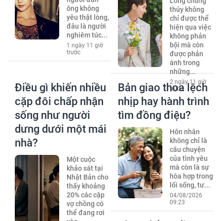
Lòng chung
ông không
thủy không
yêu thật lòng,
chỉ được thể
đâu là người
hiện qua việc
nghiêm túc...
không phản
bội mà còn
1 ngày 11 giờ
trước
được phản
ánh trong
những...
2 ngày 11 giờ
Điều gì khiến nhiều
Bản giao thoa lệch
trước
cặp đôi chấp nhận
nhịp hay hành trình
sống như người
tìm đồng điệu?
dưng dưới một mái
Hôn nhân
nhà?
không chỉ là
câu chuyện
của tình yêu
Một cuộc
mà còn là sự
khảo sát tại
hòa hợp trong
Nhật Bản cho
lối sống, tư...
thấy khoảng
20% các cặp
04/08/2026
09:23
vợ chồng có
thể đang rơi