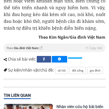
nền hoặc viêm amidan mạn tính, biến chứng có
thể tiến triển nhanh và nguy hiểm hơn. Vì vậy,
khi đau họng kéo dài kèm sốt cao, nói khó, nuốt
đau hoặc khó thở, người bệnh cần đi khám sớm,
tránh tự điều trị khiến bệnh diễn biến nặng.
Theo Kim Ngân/Gia đình Việt Nam
Copy link
Theo
Gia đình Việt Nam
Chia sẻ bài viết:
Sự kiện/nhân vật/chủ đề:
xã hội
đời sống
gia đình
TIN LIÊN QUAN
Nhân viên cứu hộ bãi biển