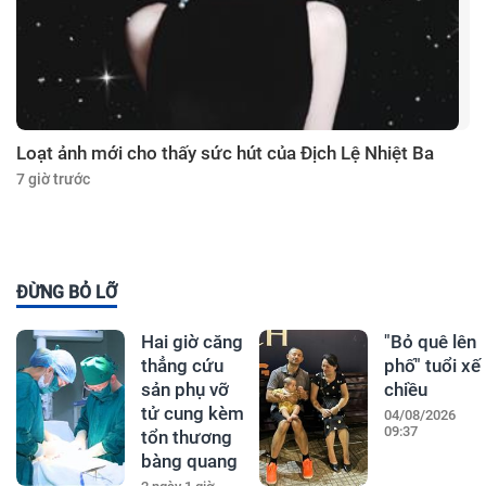
Loạt ảnh mới cho thấy sức hút của Địch Lệ Nhiệt Ba
7 giờ trước
ĐỪNG BỎ LỠ
Hai giờ căng
"Bỏ quê lên
thẳng cứu
phố" tuổi xế
sản phụ vỡ
chiều
tử cung kèm
04/08/2026
09:37
tổn thương
bàng quang