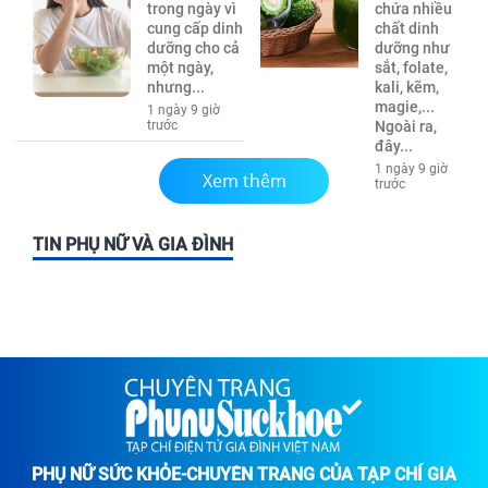
trong ngày vì
chứa nhiều
cung cấp dinh
chất dinh
dưỡng cho cả
dưỡng như
một ngày,
sắt, folate,
nhưng...
kali, kẽm,
magie,...
1 ngày 9 giờ
trước
Ngoài ra,
đây...
1 ngày 9 giờ
Xem thêm
trước
TIN PHỤ NỮ VÀ GIA ĐÌNH
PHỤ NỮ SỨC KHỎE-CHUYÊN TRANG CỦA TẠP CHÍ GIA