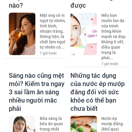
nào?
được
Mật ong có vị
Nếu bạn
ngọt tự nhiên,
muốn làn da
tính bình,
của mình
nhuận tràng,
trông khỏe
thông tiện, là
mạnh và đẹp
chất làm ngọt
không tì vết,
tự nhiên có...
điều quan
trọng là
7 giờ trước
phải...
7 giờ trước
Sáng nào cũng mệt
Những tác dụng
mỏi? Kiểm tra ngay
của nước ép mướp
3 sai lầm ăn sáng
đắng đối với sức
nhiều người mắc
khỏe có thể bạn
phải
chưa biết
Bữa sáng là
Nước ép
bữa ăn quan
mướp đắng
trọng nhất
(khổ qua)