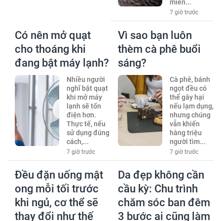
miễn...
7 giờ trước
Có nên mở quạt
Vì sao bạn luôn
cho thoáng khi
thèm cà phê buổi
đang bật máy lạnh?
sáng?
Nhiều người
Cà phê, bánh
nghĩ bật quạt
ngọt đều có
khi mở máy
thể gây hại
lạnh sẽ tốn
nếu lạm dụng,
điện hơn.
nhưng chúng
Thực tế, nếu
vẫn khiến
sử dụng đúng
hàng triệu
cách,...
người tìm...
7 giờ trước
7 giờ trước
Đều đặn uống mật
Da đẹp không cần
ong mỗi tối trước
cầu kỳ: Chu trình
khi ngủ, cơ thể sẽ
chăm sóc ban đêm
thay đổi như thế
3 bước ai cũng làm