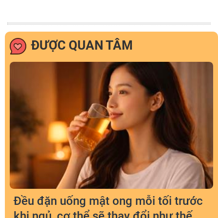
ĐƯỢC QUAN TÂM
Đều đặn uống mật ong mỗi tối trước
khi ngủ, cơ thể sẽ thay đổi như thế