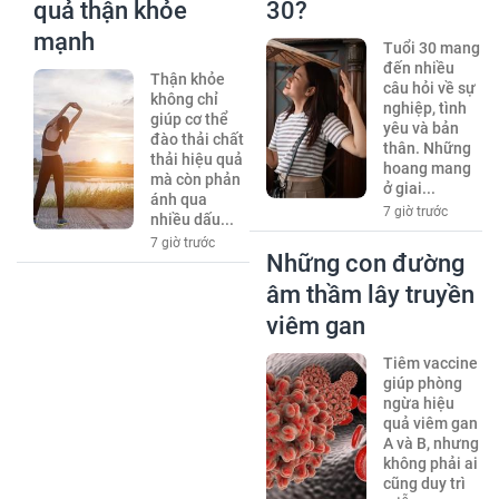
quả thận khỏe
30?
mạnh
Tuổi 30 mang
đến nhiều
Thận khỏe
câu hỏi về sự
không chỉ
nghiệp, tình
giúp cơ thể
yêu và bản
đào thải chất
thân. Những
thải hiệu quả
hoang mang
mà còn phản
ở giai...
ánh qua
7 giờ trước
nhiều dấu...
7 giờ trước
Những con đường
âm thầm lây truyền
viêm gan
Tiêm vaccine
giúp phòng
ngừa hiệu
quả viêm gan
A và B, nhưng
không phải ai
cũng duy trì