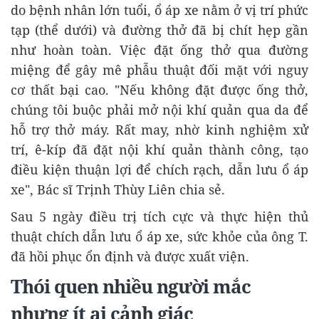
do bệnh nhân lớn tuổi, ổ áp xe nằm ở vị trí phức
tạp (thể dưới) và đường thở đã bị chít hẹp gần
như hoàn toàn. Việc đặt ống thở qua đường
miệng để gây mê phẫu thuật đối mặt với nguy
cơ thất bại cao. "Nếu không đặt được ống thở,
chúng tôi buộc phải mở nội khí quản qua da để
hỗ trợ thở máy. Rất may, nhờ kinh nghiệm xử
trí, ê-kíp đã đặt nội khí quản thành công, tạo
điều kiện thuận lợi để chích rạch, dẫn lưu ổ áp
xe", Bác sĩ Trịnh Thùy Liên chia sẻ.
Sau 5 ngày điều trị tích cực và thực hiện thủ
thuật chích dẫn lưu ổ áp xe, sức khỏe của ông T.
đã hồi phục ổn định và được xuất viện.
Thói quen nhiều người mắc
nhưng ít ai cảnh giác