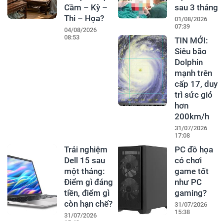
Cầm – Kỳ –
sau 3 tháng
Thi – Họa?
01/08/2026
07:39
04/08/2026
08:53
TIN MỚI:
Siêu bão
Dolphin
mạnh trên
cấp 17, duy
trì sức gió
hơn
200km/h
31/07/2026
17:08
Trải nghiệm
PC đồ họa
Dell 15 sau
có chơi
một tháng:
game tốt
Điểm gì đáng
như PC
tiền, điểm gì
gaming?
còn hạn chế?
31/07/2026
15:38
31/07/2026