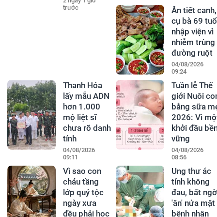
2 ngày 1 giờ
trước
Ăn tiết canh,
cụ bà 69 tuổ
nhập viện vì
nhiễm trùng
đường ruột
04/08/2026
09:24
Thanh Hóa
Tuần lễ Thế
lấy mẫu ADN
giới Nuôi co
hơn 1.000
bằng sữa m
mộ liệt sĩ
2026: Vì mộ
chưa rõ danh
khởi đầu bề
tính
vững
04/08/2026
04/08/2026
09:11
08:56
Vì sao con
Ung thư ác
cháu tầng
tính không
lớp quý tộc
đau, bất ngờ
ngày xưa
'ăn' nửa mặt
đều phải học
bệnh nhân