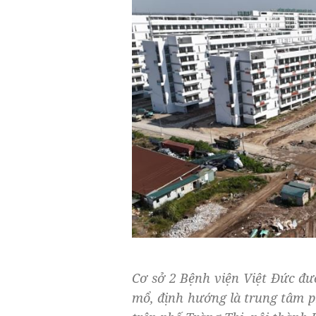
Cơ sở 2 Bệnh viện Việt Đức đư
mổ, định hướng là trung tâm ph