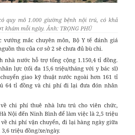
ó quy mô 1.000 giường bệnh nội trú, có khả
ượt khám mỗi ngày. Ảnh: TRỌNG PHÚ
ác vướng mắc chuyên môn, Bộ Y tế đánh giá
nguồn thu của cơ sở 2 sẽ chưa đủ bù chi.
h nhà nước hỗ trợ tổng cộng 1.150,4 tỉ đồng.
ân lực (tối đa 15,6 triệu/tháng với y bác sĩ)
, chuyển giao kỹ thuật nước ngoài hơn 161 tỉ
rú 64 tỉ đồng và chi phí đi lại đưa đón nhân
về chi phí thuê nhà lưu trú cho viên chức,
Hà Nội đến Ninh Bình để làm việc là 2,5 triệu
về chi phí vận chuyển, đi lại hàng ngày giữa
à 3,6 triệu đồng/xe/ngày.