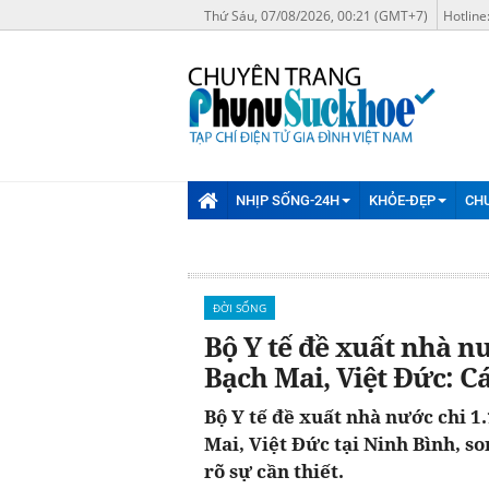
Thứ Sáu, 07/08/2026, 00:21 (GMT+7)
Hotline
NHỊP SỐNG-24H
KHỎE-ĐẸP
CH
ĐỜI SỐNG
Bộ Y tế đề xuất nhà nướ
Bạch Mai, Việt Đức: Cá
Bộ Y tế đề xuất nhà nước chi 1.
Mai, Việt Đức tại Ninh Bình, s
rõ sự cần thiết.