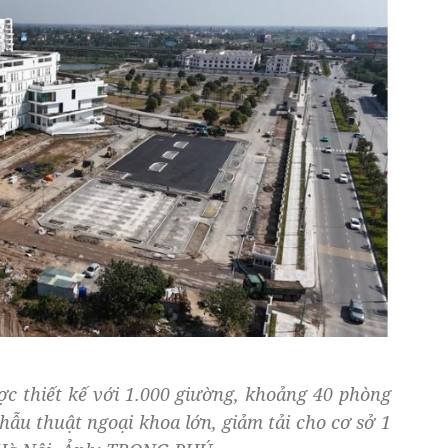
ợc thiết kế với 1.000 giường, khoảng 40 phòng
ẫu thuật ngoại khoa lớn, giảm tải cho cơ sở 1