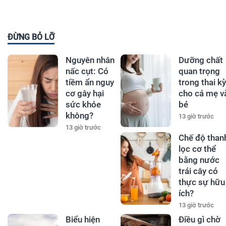
ĐỪNG BỎ LỠ
Nguyên nhân
Dưỡng chất
nấc cụt: Có
quan trọng
tiềm ẩn nguy
trong thai kỳ
cơ gây hại
cho cả mẹ v
sức khỏe
bé
không?
13 giờ trước
13 giờ trước
Chế độ than
lọc cơ thể
bằng nước
trái cây có
thực sự hữu
ích?
13 giờ trước
Biểu hiện
Điều gì chờ