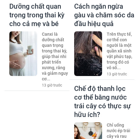
Dưỡng chất quan
Cách ngăn ngừa
trọng trong thai kỳ
gàu và chăm sóc da
cho cả mẹ và bé
đầu hiệu quả
Canxi là
Trên thực tế,
dưỡng chất
cơ thể con
quan trọng
người là một
trong thai kỳ,
quần xã sinh
giúp thai nhi
vật phức tạp,
phát triển
trong đó có
xương, răng
vô số...
và giảm nguy
13 giờ trước
cơ...
13 giờ trước
Chế độ thanh lọc
cơ thể bằng nước
trái cây có thực sự
hữu ích?
Chỉ uống
nước ép trái
cây và rau