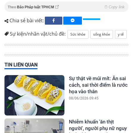
Copy link
Theo
Báo Pháp luật TPHCM
Chia sẻ bài viết:
Sự kiện/nhân vật/chủ đề:
Sức khỏe
sống khỏe
y tế
TIN LIÊN QUAN
Sự thật về múi mít: Ăn sai
cách, sai thời điểm là rước
họa vào thân
08/06/2026 09:45
Nhiễm khuẩn 'ăn thịt
người', người phụ nữ nguy