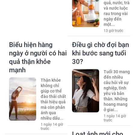
quả, nước, trà
và nước luộc
rau trong vài
ngày đến
một...
13 giờ trước
Biểu hiện hàng
Điều gì chờ đợi bạn
ngày ở người có hai
khi bước sang tuổi
quả thận khỏe
30?
mạnh
Tuổi 30 mang
đến nhiều
Thận khỏe
câu hỏi về sự
không chỉ
nghiệp, tình
giúp cơ thể
yêu và bản
đào thải chất
thân. Những
thải hiệu quả
hoang mang
mà còn phản
ở giai...
ánh qua
1 ngày 14 giờ
nhiều dấu...
trước
1 ngày 14 giờ
trước
Loạt ảnh mới cho