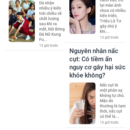
cảnh việc trở
Dù nhận
lại màn ảnh
nhiều ý kiến
chưa có nhiều
trái chiều về
tiến triển,
chất lượng
Triệu Lộ Tư
sau khi ra
gây chú ý
mắt, Đội Bóng
khi...
Đá Nữ Kung
13 giờ trước
Fu...
13 giờ trước
Nguyên nhân nấc
cụt: Có tiềm ẩn
nguy cơ gây hại sức
khỏe không?
Nấc cụt là
một phản xạ
không tự chủ.
Mặc dù
thường là tạm
thời, nấc cụt
có thể là...
13 giờ trước