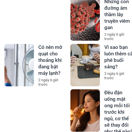
Những con
đường âm
thầm lây
truyền viêm
gan
2 ngày 6 giờ
trước
Có nên mở
Vì sao bạn
quạt cho
luôn thèm c
thoáng khi
phê buổi
đang bật
sáng?
máy lạnh?
2 ngày 6 giờ
trước
2 ngày 6 giờ
trước
Đều đặn
uống mật
ong mỗi tối
trước khi
ngủ, cơ thể
sẽ thay đổi
như thế nào