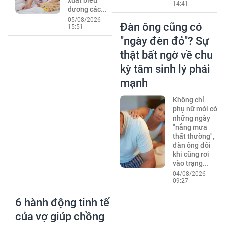
xuất biểu
14:41
dương các...
05/08/2026
Đàn ông cũng có
15:51
"ngày đèn đỏ"? Sự
thật bất ngờ về chu
kỳ tâm sinh lý phái
mạnh
Không chỉ
phụ nữ mới có
những ngày
"nắng mưa
thất thường",
đàn ông đôi
khi cũng rơi
vào trạng...
04/08/2026
09:27
6 hành động tinh tế
của vợ giúp chồng