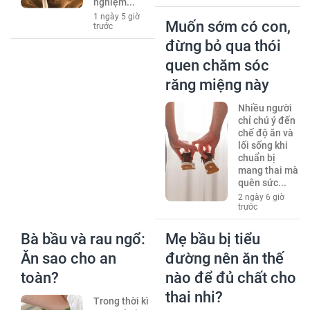
nghiệm...
1 ngày 5 giờ
Muốn sớm có con,
trước
đừng bỏ qua thói
quen chăm sóc
răng miệng này
Nhiều người
chỉ chú ý đến
chế độ ăn và
lối sống khi
chuẩn bị
mang thai mà
quên sức...
2 ngày 6 giờ
trước
Bà bầu và rau ngổ:
Mẹ bầu bị tiểu
Ăn sao cho an
đường nên ăn thế
toàn?
nào để đủ chất cho
thai nhi?
Trong thời kì