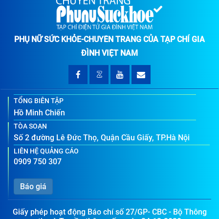
PHỤ NỮ SỨC KHỎE-CHUYÊN TRANG CỦA TẠP CHÍ GIA
ĐÌNH VIỆT NAM
TỔNG BIÊN TẬP
Hồ Minh Chiến
TÒA SOẠN
Số 2 đường Lê Đức Thọ, Quận Cầu Giấy, TP.Hà Nội
LIÊN HỆ QUẢNG CÁO
0909 750 307
Báo giá
Giấy phép hoạt động Báo chí số 27/GP- CBC - Bộ Thông