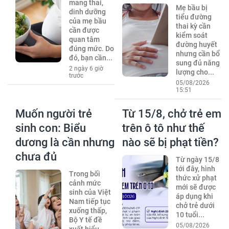
mang thai,
Mẹ bầu bị
dinh dưỡng
tiểu đường
của mẹ bầu
thai kỳ cần
cần được
kiểm soát
quan tâm
đường huyết
đúng mức. Do
nhưng cần bổ
đó, bạn cần...
sung đủ năng
2 ngày 6 giờ
lượng cho...
trước
05/08/2026
15:51
Muốn người trẻ
Từ 15/8, chở trẻ em
sinh con: Biểu
trên ô tô như thế
dương là cần nhưng
nào sẽ bị phạt tiền?
chưa đủ
Từ ngày 15/8
tới đây, hình
Trong bối
thức xử phạt
cảnh mức
mới sẽ được
sinh của Việt
áp dụng khi
Nam tiếp tục
chở trẻ dưới
xuống thấp,
10 tuổi...
Bộ Y tế đề
05/08/2026