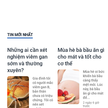
TIN MỚI NHẤT
Những ai cần xét
Mùa hè bà bầu ăn gì
nghiệm viêm gan
cho mát và tốt cho
sớm và thường
cơ thể
xuyên?
Mùa hè oi bức
khiến bà bầu
Gia đình tôi
càng thấy
có người mắc
mệt mỏi. Lúc
viêm gan B,
này, bà bầu
bản thân
ăn gì cho mát
chưa có triệu
để...
chứng. Tôi có
2 ngày 6 giờ
nên xét
trước