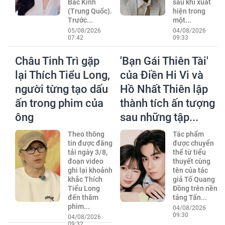
Bắc Kinh
sau khi xuất
(Trung Quốc).
hiện trong
Trước...
một...
05/08/2026
04/08/2026
07:42
09:33
Châu Tinh Trì gặp
'Bạn Gái Thiên Tài'
lại Thích Tiểu Long,
của Điền Hi Vi và
người từng tạo dấu
Hồ Nhất Thiên lập
ấn trong phim của
thành tích ấn tượng
ông
sau những tập...
Theo thông
Tác phẩm
tin được đăng
được chuyển
tải ngày 3/8,
thể từ tiểu
đoạn video
thuyết cùng
ghi lại khoảnh
tên của tác
khắc Thích
giả Tố Quang
Tiểu Long
Đồng trên nền
đến thăm
tảng Tấn...
phim...
04/08/2026
09:30
04/08/2026
09:32