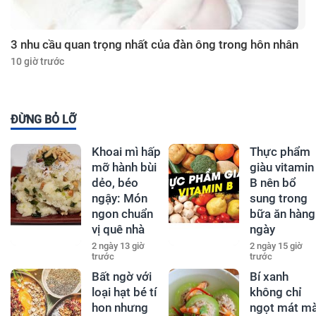
3 nhu cầu quan trọng nhất của đàn ông trong hôn nhân
10 giờ trước
ĐỪNG BỎ LỠ
Khoai mì hấp
Thực phẩm
mỡ hành bùi
giàu vitamin
dẻo, béo
B nên bổ
ngậy: Món
sung trong
ngon chuẩn
bữa ăn hàng
vị quê nhà
ngày
2 ngày 13 giờ
2 ngày 15 giờ
trước
trước
Bất ngờ với
Bí xanh
loại hạt bé tí
không chỉ
hon nhưng
ngọt mát m