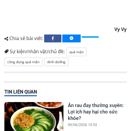
Vy Vy
Chia sẻ bài viết:
Sự kiện/nhân vật/chủ đề:
quả mận
công dụng quả mận
dinh dưỡng
TIN LIÊN QUAN
Ăn rau đay thường xuyên:
Lợi ích hay hại cho sức
khỏe?
09/06/2026 10:53