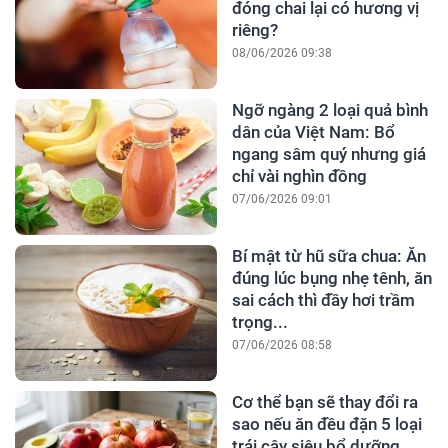
đóng chai lại có hương vị
riêng?
08/06/2026 09:38
Ngỡ ngàng 2 loại quả bình
dân của Việt Nam: Bổ
ngang sâm quý nhưng giá
chỉ vài nghìn đồng
07/06/2026 09:01
Bí mật từ hũ sữa chua: Ăn
đúng lúc bụng nhẹ tênh, ăn
sai cách thì đầy hơi trầm
trọng...
07/06/2026 08:58
Cơ thể bạn sẽ thay đổi ra
sao nếu ăn đều đặn 5 loại
trái cây siêu bổ dưỡng