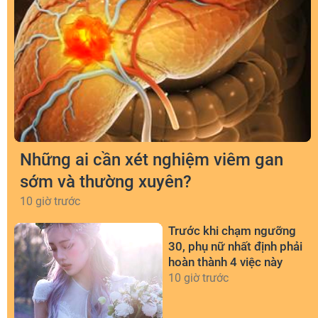
Những ai cần xét nghiệm viêm gan
sớm và thường xuyên?
10 giờ trước
Trước khi chạm ngưỡng
30, phụ nữ nhất định phải
hoàn thành 4 việc này
10 giờ trước