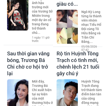
ảnh hậu
giàu có...
trường mới
của Vương Sở
Ngô Kỳ Long
Nhiên trong
từng là thành
một dự án cổ
viên nhóm
trang đang
nhạc Tiểu Hổ
trở thành
Đội cùng Tô
chủ...
Hữu Bằng và
Trần Chí
1 ngày 11 giờ
trước
Bằng,...
05/08/2026
07:42
Sau thời gian vắng
Rộ tin Huỳnh Tông
bóng, Trương Bá
Trạch có tình mới,
Chi chờ cơ hội trở
chênh lệch 21 tuổi
lại
gây chú ý
Mới đây,
Huỳnh Tông
Trương Bá
Trạch đang
Chi xuất hiện
trở thành tâm
tại sự kiện
điểm bàn tán
của một
của cộng
thương hiệu ở
đồng mạng