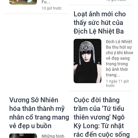
Fu...
10 giờ trước
Loạt ảnh mới cho
thấy sức hút của
Địch Lệ Nhiệt Ba
Địch Lệ Nhiệt
Ba thu hút sự
chú ý khi khoe
vẻ đẹp sang
trọng trong
bộ ảnh thời
trang...
1 ngày 11 giờ
trước
Vương Sở Nhiên
Cuộc đời thăng
hóa thân thành mỹ
trầm của 'Tứ tiểu
nhân cổ trang mang
thiên vương' Ngô
vẻ đẹp u buồn
Kỳ Long: Từ nhặt
rác đến cuộc sống
Những hình