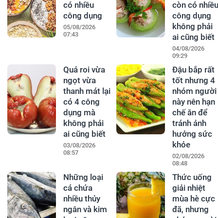
có nhiều
còn có nhiề
công dụng
công dụng
không phải
05/08/2026
07:43
ai cũng biết
04/08/2026
09:29
Quả roi vừa
Đậu bắp rất
ngọt vừa
tốt nhưng 4
thanh mát lại
nhóm người
có 4 công
này nên hạn
dụng mà
chế ăn để
không phải
tránh ảnh
ai cũng biết
hưởng sức
khỏe
03/08/2026
08:57
02/08/2026
08:48
Những loại
Thức uống
cá chứa
giải nhiệt
nhiều thủy
mùa hè cực
ngân và kim
đã, nhưng