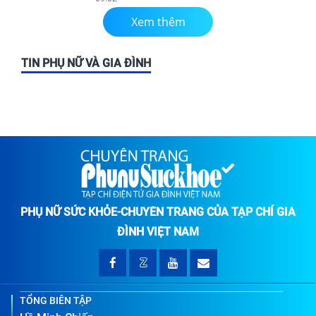
Xem thêm
TIN PHỤ NỮ VÀ GIA ĐÌNH
PHỤ NỮ SỨC KHỎE-CHUYÊN TRANG CỦA TẠP CHÍ GIA
ĐÌNH VIỆT NAM
TỔNG BIÊN TẬP