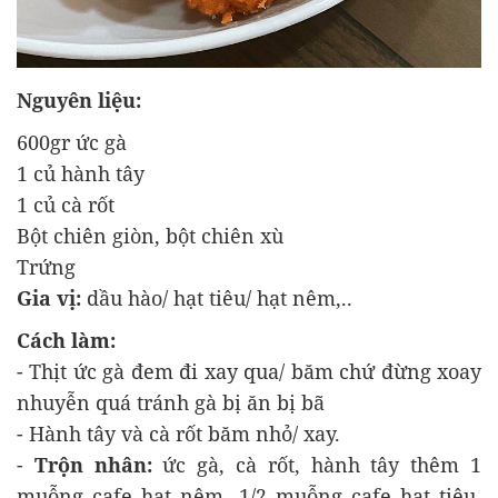
Nguyên liệu:
600gr ức gà
1 củ hành tây
1 củ cà rốt
Bột chiên giòn, bột chiên xù
Trứng
Gia vị:
dầu hào/ hạt tiêu/ hạt nêm,..
Cách làm:
- Thịt ức gà đem đi xay qua/ băm chứ đừng xoay
nhuyễn quá tránh gà bị ăn bị bã
- Hành tây và cà rốt băm nhỏ/ xay.
-
Trộn nhân:
ức gà, cà rốt, hành tây thêm 1
muỗng cafe hạt nêm, 1/2 muỗng cafe hạt tiêu,