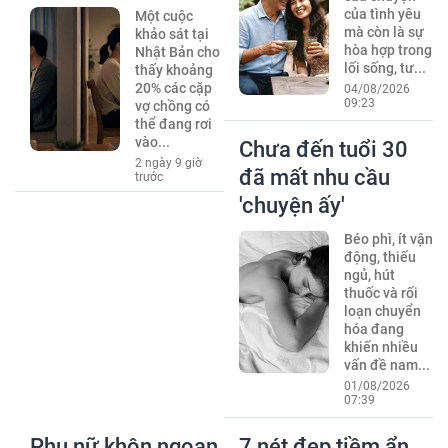
của tình yêu
Một cuộc
mà còn là sự
khảo sát tại
hòa hợp trong
Nhật Bản cho
lối sống, tư...
thấy khoảng
20% các cặp
04/08/2026
09:23
vợ chồng có
thể đang rơi
vào...
Chưa đến tuổi 30
2 ngày 9 giờ
đã mất nhu cầu
trước
'chuyện ấy'
Béo phì, ít vận
động, thiếu
ngủ, hút
thuốc và rối
loạn chuyển
hóa đang
khiến nhiều
vấn đề nam...
01/08/2026
07:39
Phụ nữ khôn ngoan
7 nét đẹp tiềm ẩn