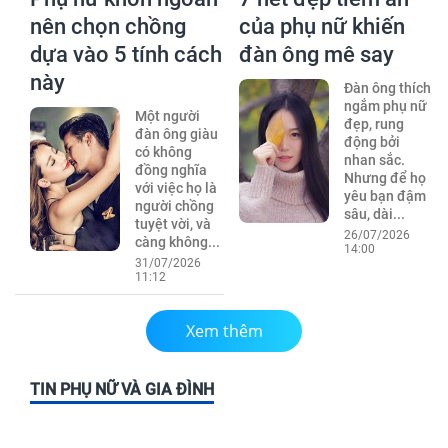
nên chọn chồng
của phụ nữ khiến
dựa vào 5 tính cách
đàn ông mê say
này
Đàn ông thích
ngắm phụ nữ
Một người
đẹp, rung
đàn ông giàu
động bởi
có không
nhan sắc.
đồng nghĩa
Nhưng để họ
với việc họ là
yêu bạn đậm
người chồng
sâu, dài...
tuyệt vời, và
26/07/2026
càng không...
14:00
31/07/2026
11:12
Xem thêm
TIN PHỤ NỮ VÀ GIA ĐÌNH