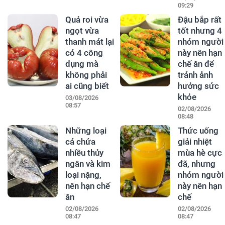
09:29
Quả roi vừa
Đậu bắp rất
ngọt vừa
tốt nhưng 4
thanh mát lại
nhóm người
có 4 công
này nên hạn
dụng mà
chế ăn để
không phải
tránh ảnh
ai cũng biết
hưởng sức
khỏe
03/08/2026
08:57
02/08/2026
08:48
Những loại
Thức uống
cá chứa
giải nhiệt
nhiều thủy
mùa hè cực
ngân và kim
đã, nhưng
loại nặng,
nhóm người
nên hạn chế
này nên hạn
ăn
chế
02/08/2026
02/08/2026
08:47
08:47