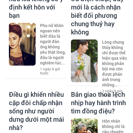
định kết hôn với
mới là cách nhận
bạn
biết đối phương
chung thuỷ hay
Phụ nữ khôn
ngoan nên
không
biết đâu là
người đàn
Lòng chung
ông không
thủy không
yêu thật lòng,
chỉ được thể
đâu là người
hiện qua việc
nghiêm túc...
không phản
bội mà còn
1 ngày 8 giờ
trước
được phản
ánh trong
những...
2 ngày 9 giờ
Điều gì khiến nhiều
Bản giao thoa lệch
trước
cặp đôi chấp nhận
nhịp hay hành trình
sống như người
tìm đồng điệu?
dưng dưới một mái
Hôn nhân
nhà?
không chỉ là
câu chuyện