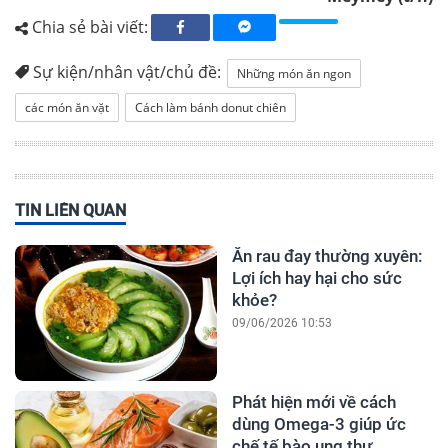
Chia sẻ bài viết:
Sự kiện/nhân vật/chủ đề:
Những món ăn ngon
các món ăn vặt
Cách làm bánh donut chiên
TIN LIÊN QUAN
Ăn rau đay thường xuyên:
Lợi ích hay hại cho sức
khỏe?
09/06/2026 10:53
Phát hiện mới về cách
dùng Omega-3 giúp ức
chế tế bào ung thư