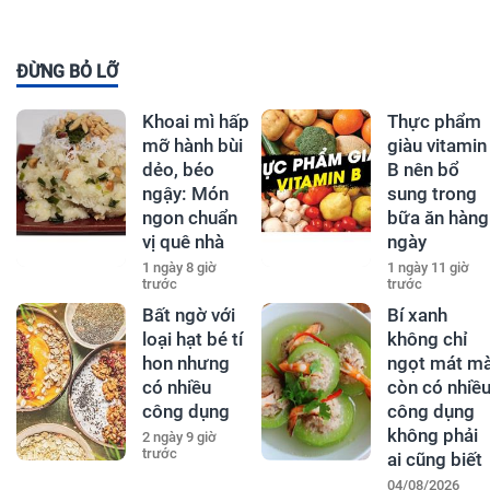
ĐỪNG BỎ LỠ
Khoai mì hấp
Thực phẩm
mỡ hành bùi
giàu vitamin
dẻo, béo
B nên bổ
ngậy: Món
sung trong
ngon chuẩn
bữa ăn hàng
vị quê nhà
ngày
1 ngày 8 giờ
1 ngày 11 giờ
trước
trước
Bất ngờ với
Bí xanh
loại hạt bé tí
không chỉ
hon nhưng
ngọt mát m
có nhiều
còn có nhiề
công dụng
công dụng
không phải
2 ngày 9 giờ
trước
ai cũng biết
04/08/2026