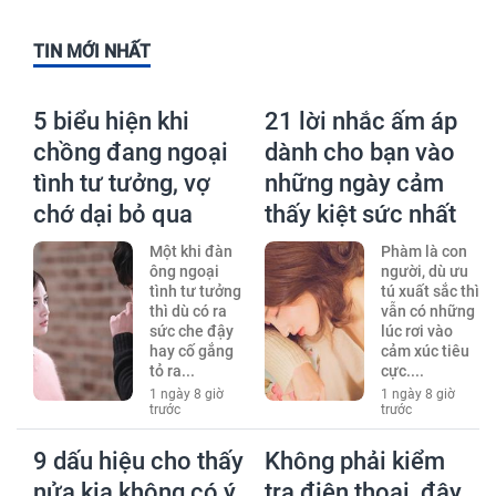
TIN MỚI NHẤT
5 biểu hiện khi
21 lời nhắc ấm áp
chồng đang ngoại
dành cho bạn vào
tình tư tưởng, vợ
những ngày cảm
chớ dại bỏ qua
thấy kiệt sức nhất
Một khi đàn
Phàm là con
ông ngoại
người, dù ưu
tình tư tưởng
tú xuất sắc thì
thì dù có ra
vẫn có những
sức che đậy
lúc rơi vào
hay cố gắng
cảm xúc tiêu
tỏ ra...
cực....
1 ngày 8 giờ
1 ngày 8 giờ
trước
trước
9 dấu hiệu cho thấy
Không phải kiểm
nửa kia không có ý
tra điện thoại, đây