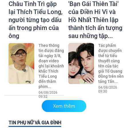
Châu Tinh Trì gặp
'Bạn Gái Thiên Tài'
lại Thích Tiểu Long,
của Điền Hi Vi và
người từng tạo dấu
Hồ Nhất Thiên lập
ấn trong phim của
thành tích ấn tượng
ông
sau những tập...
Theo thông
Tác phẩm
tin được đăng
được chuyển
tải ngày 3/8,
thể từ tiểu
đoạn video
thuyết cùng
ghi lại khoảnh
tên của tác
khắc Thích
giả Tố Quang
Tiểu Long
Đồng trên nền
đến thăm
tảng Tấn...
phim...
04/08/2026
09:30
04/08/2026
09:32
Xem thêm
TIN PHỤ NỮ VÀ GIA ĐÌNH