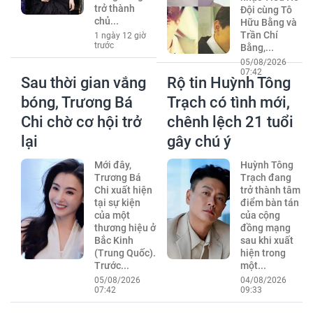
trở thành
Đội cùng Tô
chủ...
Hữu Bằng và
Trần Chí
1 ngày 12 giờ
trước
Bằng,...
05/08/2026
07:42
Sau thời gian vắng
Rộ tin Huỳnh Tông
bóng, Trương Bá
Trạch có tình mới,
Chi chờ cơ hội trở
chênh lệch 21 tuổi
lại
gây chú ý
Mới đây,
Huỳnh Tông
Trương Bá
Trạch đang
Chi xuất hiện
trở thành tâm
tại sự kiện
điểm bàn tán
của một
của cộng
thương hiệu ở
đồng mạng
Bắc Kinh
sau khi xuất
(Trung Quốc).
hiện trong
Trước...
một...
05/08/2026
04/08/2026
07:42
09:33