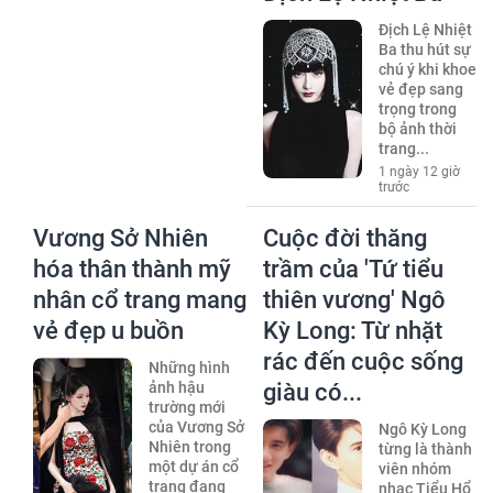
Địch Lệ Nhiệt
Ba thu hút sự
chú ý khi khoe
vẻ đẹp sang
trọng trong
bộ ảnh thời
trang...
1 ngày 12 giờ
trước
Vương Sở Nhiên
Cuộc đời thăng
hóa thân thành mỹ
trầm của 'Tứ tiểu
nhân cổ trang mang
thiên vương' Ngô
vẻ đẹp u buồn
Kỳ Long: Từ nhặt
rác đến cuộc sống
Những hình
ảnh hậu
giàu có...
trường mới
của Vương Sở
Ngô Kỳ Long
Nhiên trong
từng là thành
một dự án cổ
viên nhóm
trang đang
nhạc Tiểu Hổ