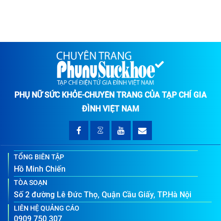
PHỤ NỮ SỨC KHỎE-CHUYÊN TRANG CỦA TẠP CHÍ GIA
ĐÌNH VIỆT NAM
TỔNG BIÊN TẬP
Hồ Minh Chiến
TÒA SOẠN
Số 2 đường Lê Đức Thọ, Quận Cầu Giấy, TP.Hà Nội
LIÊN HỆ QUẢNG CÁO
0909 750 307