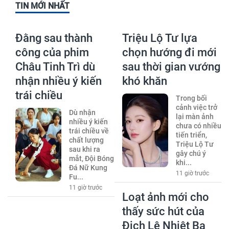
TIN MỚI NHẤT
Đằng sau thành
Triệu Lộ Tư lựa
công của phim
chọn hướng đi mới
Châu Tinh Trì dù
sau thời gian vướng
nhận nhiều ý kiến
khó khăn
trái chiều
Trong bối
cảnh việc trở
Dù nhận
lại màn ảnh
nhiều ý kiến
chưa có nhiều
trái chiều về
tiến triển,
chất lượng
Triệu Lộ Tư
sau khi ra
gây chú ý
mắt, Đội Bóng
khi...
Đá Nữ Kung
11 giờ trước
Fu...
11 giờ trước
Loạt ảnh mới cho
thấy sức hút của
Địch Lệ Nhiệt Ba