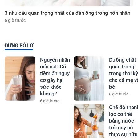
3 nhu cầu quan trọng nhất của đàn ông trong hôn nhân
6 giờ trước
ĐỪNG BỎ LỠ
Nguyên nhân
Dưỡng chất
nấc cụt: Có
quan trọng
tiềm ẩn nguy
trong thai kỳ
cơ gây hại
cho cả mẹ v
sức khỏe
bé
không?
6 giờ trước
6 giờ trước
Chế độ than
lọc cơ thể
bằng nước
trái cây có
thực sự hữu