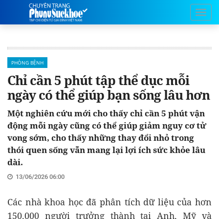
PHÒNG BỆNH
Chỉ cần 5 phút tập thể dục mỗi
ngày có thể giúp bạn sống lâu hơn
Một nghiên cứu mới cho thấy chỉ cần 5 phút vận
động mỗi ngày cũng có thể giúp giảm nguy cơ tử
vong sớm, cho thấy những thay đổi nhỏ trong
thói quen sống vẫn mang lại lợi ích sức khỏe lâu
dài.
13/06/2026 06:00
Các nhà khoa học đã phân tích dữ liệu của hơn
150.000 người trưởng thành tại Anh, Mỹ và