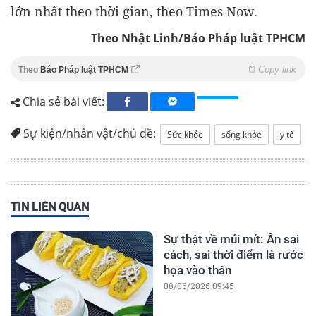
lớn nhất theo thời gian, theo Times Now.
Theo Nhật Linh/Báo Pháp luật TPHCM
Copy link
Theo
Báo Pháp luật TPHCM
Chia sẻ bài viết:
Sự kiện/nhân vật/chủ đề:
Sức khỏe
sống khỏe
y tế
TIN LIÊN QUAN
Sự thật về múi mít: Ăn sai
cách, sai thời điểm là rước
họa vào thân
08/06/2026 09:45