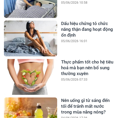
05/06/2026 10:58
Dấu hiệu chứng tỏ chức
năng thận đang hoạt động
ổn định
05/06/2026 16:01
Thực phẩm tốt cho hệ tiêu
hoá mà bạn nên bổ sung
thường xuyên
05/06/2026 07:33
Nên uống gì từ sáng đến
tối để tránh mất nước
trong mùa nắng nóng?
04/06/2026 17:36