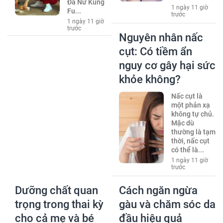
Đá Nữ Kung
1 ngày 11 giờ
Fu...
trước
1 ngày 11 giờ
trước
Nguyên nhân nấc
cụt: Có tiềm ẩn
nguy cơ gây hại sức
khỏe không?
Nấc cụt là
một phản xạ
không tự chủ.
Mặc dù
thường là tạm
thời, nấc cụt
có thể là...
1 ngày 11 giờ
trước
Dưỡng chất quan
Cách ngăn ngừa
trọng trong thai kỳ
gàu và chăm sóc da
cho cả mẹ và bé
đầu hiệu quả