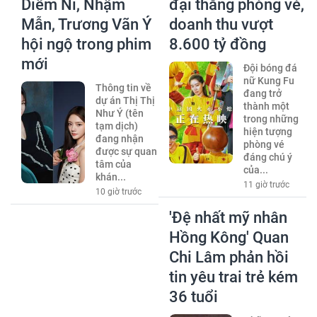
Diêm Ni, Nhậm
đại thắng phòng vé,
Mẫn, Trương Vãn Ý
doanh thu vượt
hội ngộ trong phim
8.600 tỷ đồng
mới
Đội bóng đá
nữ Kung Fu
Thông tin về
đang trở
dự án Thị Thị
thành một
Như Ý (tên
trong những
tạm dịch)
hiện tượng
đang nhận
phòng vé
được sự quan
đáng chú ý
tâm của
của...
khán...
11 giờ trước
10 giờ trước
'Đệ nhất mỹ nhân
Hồng Kông' Quan
Chi Lâm phản hồi
tin yêu trai trẻ kém
36 tuổi