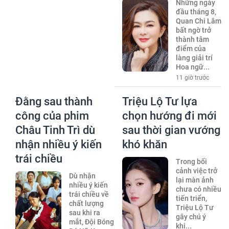
Những ngày
đầu tháng 8,
Quan Chi Lâm
bất ngờ trở
thành tâm
điểm của
làng giải trí
Hoa ngữ...
11 giờ trước
Đằng sau thành
Triệu Lộ Tư lựa
công của phim
chọn hướng đi mới
Châu Tinh Trì dù
sau thời gian vướng
nhận nhiều ý kiến
khó khăn
trái chiều
Trong bối
cảnh việc trở
Dù nhận
lại màn ảnh
nhiều ý kiến
chưa có nhiều
trái chiều về
tiến triển,
chất lượng
Triệu Lộ Tư
sau khi ra
gây chú ý
mắt, Đội Bóng
khi...