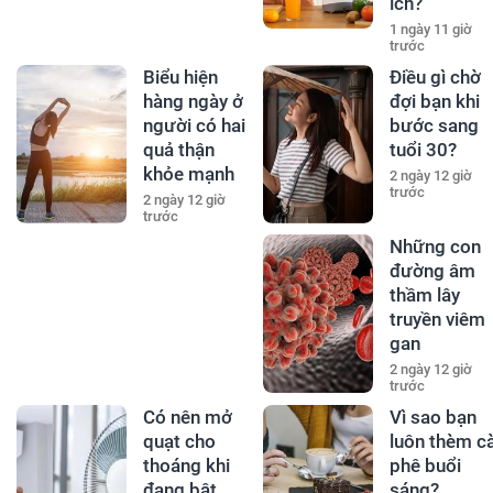
ích?
1 ngày 11 giờ
trước
Biểu hiện
Điều gì chờ
hàng ngày ở
đợi bạn khi
người có hai
bước sang
quả thận
tuổi 30?
khỏe mạnh
2 ngày 12 giờ
trước
2 ngày 12 giờ
trước
Những con
đường âm
thầm lây
truyền viêm
gan
2 ngày 12 giờ
trước
Có nên mở
Vì sao bạn
quạt cho
luôn thèm c
thoáng khi
phê buổi
đang bật
sáng?