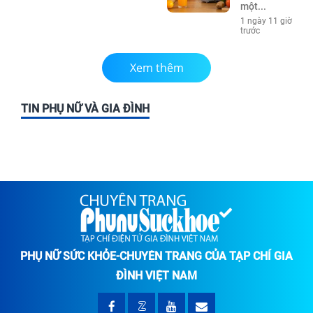
một...
1 ngày 11 giờ
trước
Xem thêm
TIN PHỤ NỮ VÀ GIA ĐÌNH
PHỤ NỮ SỨC KHỎE-CHUYÊN TRANG CỦA TẠP CHÍ GIA
ĐÌNH VIỆT NAM