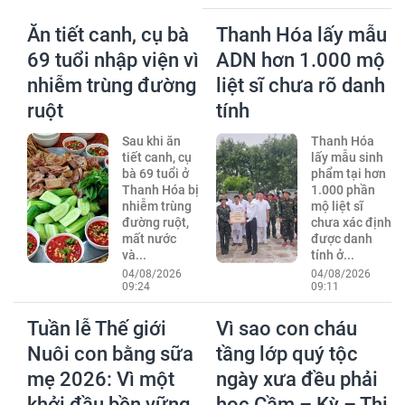
Ăn tiết canh, cụ bà
Thanh Hóa lấy mẫu
69 tuổi nhập viện vì
ADN hơn 1.000 mộ
nhiễm trùng đường
liệt sĩ chưa rõ danh
ruột
tính
Sau khi ăn
Thanh Hóa
tiết canh, cụ
lấy mẫu sinh
bà 69 tuổi ở
phẩm tại hơn
Thanh Hóa bị
1.000 phần
nhiễm trùng
mộ liệt sĩ
đường ruột,
chưa xác định
mất nước
được danh
và...
tính ở...
04/08/2026
04/08/2026
09:24
09:11
Tuần lễ Thế giới
Vì sao con cháu
Nuôi con bằng sữa
tầng lớp quý tộc
mẹ 2026: Vì một
ngày xưa đều phải
khởi đầu bền vững
học Cầm – Kỳ – Thi