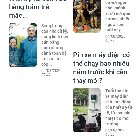
bó với ngôi
hàng trăm trẻ
nhà, mảnh
vườn nơi quê
mắc...
hương, nhiều
người cao
Sống trong
tuổi nay...
căn nhà cũ kỹ,
dùng kính gãy
04/08/2026
09:37
dán băng
dính nhưng
dành toàn bộ
Pin xe máy điện có
tài sản tích
thể chạy bao nhiêu
cóp...
năm trước khi cần
05/08/2026
07:42
thay mới?
Tuổi thọ pin
xe máy điện
chịu tác động
của nhiều yếu
tố, từ loại pin,
nhiệt độ môi
trường...
04/08/2026
09:26