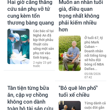
Hai giờ căng thẳng
Muốn an nhàn tuổi
cứu sản phụ vỡ tử
già, điều quan
cung kèm tổn
trọng nhất không
thương bàng quang
phải kiếm nhiều
hơn
Các bác sĩ tại
Nghệ An đã
Ở tuổi 67, tỷ
kịp thời phẫu
phú Mark
thuật cứu
Cuban –
sống một sản
Doanh nhân
phụ rơi vào
nổi tiếng từng
tình trạng...
sở hữu đội
2 ngày 23 giờ
bóng rổ NBA
trước
Dallas...
05/08/2026
07:42
Tằn tiện từng bữa
"Bỏ quê lên phố"
ăn, cặp vợ chồng
tuổi xế chiều
không con dành
Từng dành cả
toàn bộ tài sản cứu
cuộc đời gắn