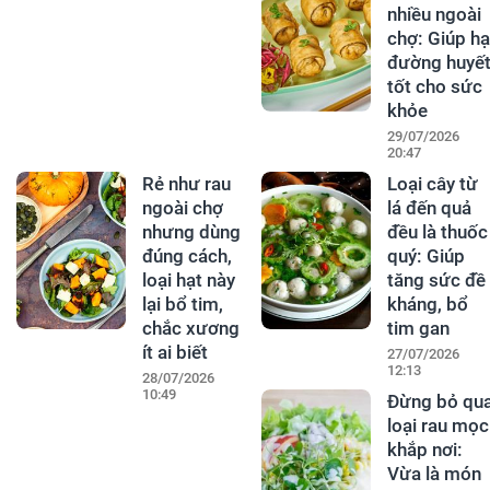
nhiều ngoài
chợ: Giúp hạ
đường huyết
tốt cho sức
khỏe
29/07/2026
20:47
Rẻ như rau
Loại cây từ
ngoài chợ
lá đến quả
nhưng dùng
đều là thuốc
đúng cách,
quý: Giúp
loại hạt này
tăng sức đề
lại bổ tim,
kháng, bổ
chắc xương
tim gan
ít ai biết
27/07/2026
12:13
28/07/2026
10:49
Đừng bỏ qu
loại rau mọc
khắp nơi:
Vừa là món