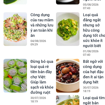
05/08/2026
07:43
Công dụng
Loại quả
của rau mầm
đắng ngắt
và những lưu
nhưng sở
ý an toàn khi
hữu công
ăn
dụng tốt ch
sức khỏe ít
04/08/2026
09:29
người biết
01/08/2026
07:40
Đừng bỏ qua
Bất ngờ với
loại quả rẻ
công dụng
tiền bán đầy
của hạt đậu
chợ Việt:
đen ít ai tận
Giúp làm
dụng hết
sạch và khỏe
30/07/2026
18:19
đường ruột
Loại quả tím
30/07/2026
18:19
ngắt bán