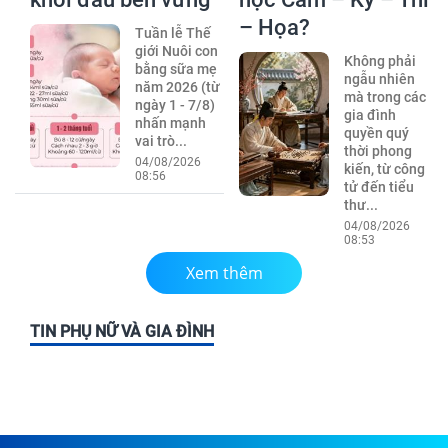
– Họa?
Tuần lễ Thế
giới Nuôi con
Không phải
bằng sữa mẹ
ngẫu nhiên
năm 2026 (từ
mà trong các
ngày 1 - 7/8)
gia đình
nhấn mạnh
quyền quý
vai trò...
thời phong
04/08/2026
kiến, từ công
08:56
tử đến tiểu
thư...
04/08/2026
08:53
Xem thêm
TIN PHỤ NỮ VÀ GIA ĐÌNH