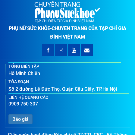
PHỤ NỮ SỨC KHỎE-CHUYÊN TRANG CỦA TẠP CHÍ GIA
ĐÌNH VIỆT NAM
TỔNG BIÊN TẬP
Hồ Minh Chiến
TÒA SOẠN
Số 2 đường Lê Đức Thọ, Quận Cầu Giấy, TP.Hà Nội
LIÊN HỆ QUẢNG CÁO
0909 750 307
Báo giá
Giấy phép hoạt động Báo chí số 27/GP- CBC - Bộ Thông