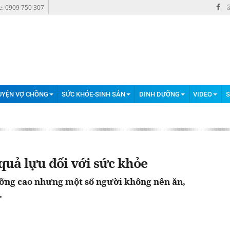
e: 0909 750 307
UYỆN VỢ CHỒNG
SỨC KHỎE-SINH SẢN
DINH DƯỠNG
VIDEO
S
a quả lựu đối với sức khỏe
dưỡng cao nhưng một số người không nên ăn,
.