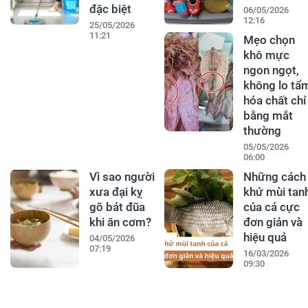
đặc biệt
06/05/2026
12:16
25/05/2026
11:21
Mẹo chọn
khô mực
ngon ngọt,
không lo tẩ
hóa chất chỉ
bằng mắt
thường
05/05/2026
06:00
Vì sao người
Những cách
xưa đại kỵ
khử mùi tan
gõ bát đũa
của cá cực
khi ăn cơm?
đơn giản và
hiệu quả
04/05/2026
07:19
16/03/2026
09:30