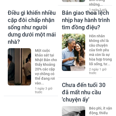
những...
1 ngày 3 giờ
Điều gì khiến nhiều
Bản giao thoa lệch
trước
cặp đôi chấp nhận
nhịp hay hành trình
sống như người
tìm đồng điệu?
dưng dưới một mái
Hôn nhân
nhà?
không chỉ là
câu chuyện
của tình yêu
Một cuộc
mà còn là sự
khảo sát tại
hòa hợp trong
Nhật Bản cho
lối sống, tư...
thấy khoảng
20% các cặp
2 ngày 1 giờ
trước
vợ chồng có
thể đang rơi
vào...
Chưa đến tuổi 30
1 ngày 3 giờ
đã mất nhu cầu
trước
'chuyện ấy'
Béo phì, ít vận
động, thiếu