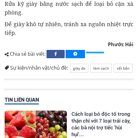
Rửa kỹ giày bằng nước sạch để loại bỏ cặn xà
phòng.
Để giày khô tự nhiên, tránh xa nguồn nhiệt trực
tiếp.
Phước Hải
Chia sẻ bài viết:
Sự kiện/nhân vật/chủ đề:
giày da
làm sạch
vết bẩn
TIN LIÊN QUAN
Cách loại bỏ độc tố trong
thận chỉ với 7 loại trái cây,
các bà nội trợ tiếc 'hùi
hụi'...