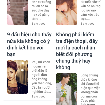
tình tư tưởng
tú xuất sắc thì
thì dù có ra
vẫn có những
sức che đậy
lúc rơi vào
hay cố gắng
cảm xúc tiêu
tỏ ra...
cực....
3 giờ trước
3 giờ trước
9 dấu hiệu cho thấy
Không phải kiểm
nửa kia không có ý
tra điện thoại, đây
định kết hôn với
mới là cách nhận
bạn
biết đối phương
chung thuỷ hay
Phụ nữ khôn
ngoan nên
không
biết đâu là
người đàn
Lòng chung
ông không
thủy không
yêu thật lòng,
chỉ được thể
đâu là người
hiện qua việc
nghiêm túc...
không phản
bội mà còn
3 giờ trước
được phản
ánh trong