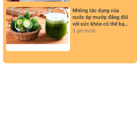
Những tác dụng của
nước ép mướp đắng đối
với sức khỏe có thể bạn
chưa biết
3 giờ trước