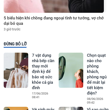
5 biểu hiện khi chồng đang ngoại tình tư tưởng, vợ chớ
dại bỏ qua
3 giờ trước
ĐỪNG BỎ LỠ
7 vật dụng
Chọn quạt
nhà bếp cần
nào cho
thay mới
phòng
định kỳ để
khách,
bảo vệ sức
phòng ngủ
khỏe cả gia
để mát lại
đình
tiết kiệm
điện?
17/06/2026
08:41
08/06/2026
09:42
Vệ sinh máy
Vì sao quần