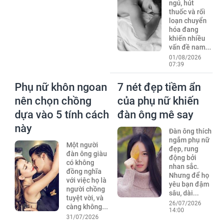
ngủ, hút
thuốc và rối
loạn chuyển
hóa đang
khiến nhiều
vấn đề nam...
01/08/2026
07:39
Phụ nữ khôn ngoan
7 nét đẹp tiềm ẩn
nên chọn chồng
của phụ nữ khiến
dựa vào 5 tính cách
đàn ông mê say
này
Đàn ông thích
ngắm phụ nữ
Một người
đẹp, rung
đàn ông giàu
động bởi
có không
nhan sắc.
đồng nghĩa
Nhưng để họ
với việc họ là
yêu bạn đậm
người chồng
sâu, dài...
tuyệt vời, và
26/07/2026
càng không...
14:00
31/07/2026