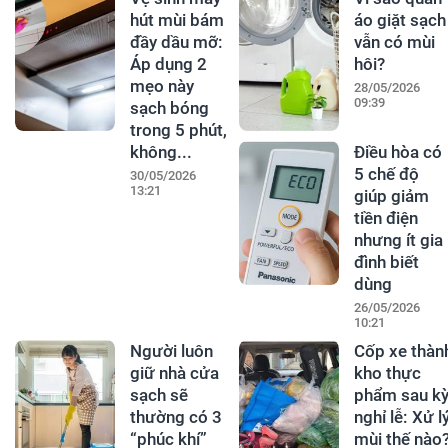
hút mùi bám
áo giặt sạch
đầy dầu mỡ:
vẫn có mùi
Áp dụng 2
hôi?
mẹo này
28/05/2026
09:39
sạch bóng
trong 5 phút,
không...
Điều hòa có
5 chế độ
30/05/2026
13:21
giúp giảm
tiền điện
nhưng ít gia
đình biết
dùng
26/05/2026
10:21
Người luôn
Cốp xe thàn
giữ nhà cửa
kho thực
sạch sẽ
phẩm sau k
thường có 3
nghỉ lễ: Xử l
“phúc khí”
mùi thế nào