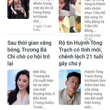
Nhiên trong
từng là thành
một dự án cổ
viên nhóm
trang đang
nhạc Tiểu Hổ
trở thành
Đội cùng Tô
chủ...
Hữu Bằng và
Trần Chí
1 ngày 12 giờ
trước
Bằng,...
05/08/2026
07:42
Sau thời gian vắng
Rộ tin Huỳnh Tông
bóng, Trương Bá
Trạch có tình mới,
Chi chờ cơ hội trở
chênh lệch 21 tuổi
lại
gây chú ý
Mới đây,
Huỳnh Tông
Trương Bá
Trạch đang
Chi xuất hiện
trở thành tâm
tại sự kiện
điểm bàn tán
của một
của cộng
thương hiệu ở
đồng mạng
Bắc Kinh
sau khi xuất
(Trung Quốc).
hiện trong
Trước...
một...