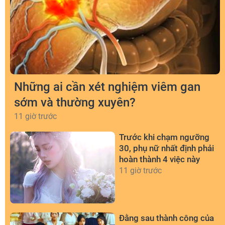
Những ai cần xét nghiệm viêm gan
sớm và thường xuyên?
11 giờ trước
Trước khi chạm ngưỡng
30, phụ nữ nhất định phải
hoàn thành 4 việc này
11 giờ trước
Đằng sau thành công của