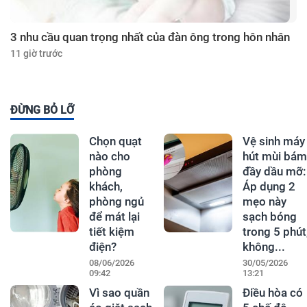
3 nhu cầu quan trọng nhất của đàn ông trong hôn nhân
11 giờ trước
ĐỪNG BỎ LỠ
Chọn quạt
Vệ sinh máy
nào cho
hút mùi bám
phòng
đầy dầu mỡ:
khách,
Áp dụng 2
phòng ngủ
mẹo này
để mát lại
sạch bóng
tiết kiệm
trong 5 phút
điện?
không...
08/06/2026
30/05/2026
09:42
13:21
Vì sao quần
Điều hòa có