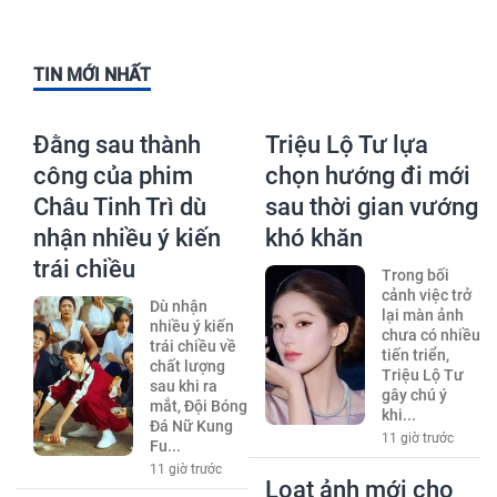
TIN MỚI NHẤT
Đằng sau thành
Triệu Lộ Tư lựa
công của phim
chọn hướng đi mới
Châu Tinh Trì dù
sau thời gian vướng
nhận nhiều ý kiến
khó khăn
trái chiều
Trong bối
cảnh việc trở
Dù nhận
lại màn ảnh
nhiều ý kiến
chưa có nhiều
trái chiều về
tiến triển,
chất lượng
Triệu Lộ Tư
sau khi ra
gây chú ý
mắt, Đội Bóng
khi...
Đá Nữ Kung
11 giờ trước
Fu...
11 giờ trước
Loạt ảnh mới cho