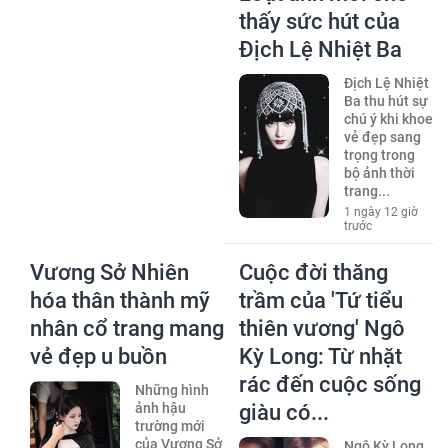
thấy sức hút của
Địch Lệ Nhiệt Ba
Địch Lệ Nhiệt
Ba thu hút sự
chú ý khi khoe
vẻ đẹp sang
trọng trong
bộ ảnh thời
trang...
1 ngày 12 giờ
trước
Vương Sở Nhiên
Cuộc đời thăng
hóa thân thành mỹ
trầm của 'Tứ tiểu
nhân cổ trang mang
thiên vương' Ngô
vẻ đẹp u buồn
Kỳ Long: Từ nhặt
rác đến cuộc sống
Những hình
ảnh hậu
giàu có...
trường mới
của Vương Sở
Ngô Kỳ Long