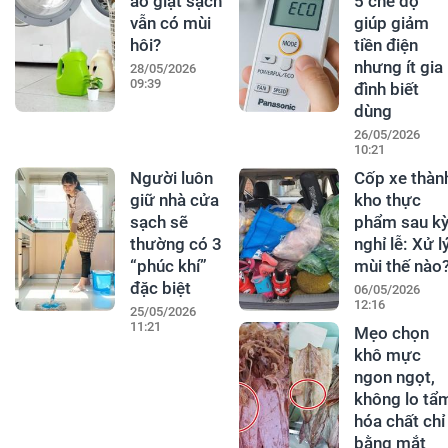
áo giặt sạch
5 chế độ
vẫn có mùi
giúp giảm
hôi?
tiền điện
nhưng ít gia
28/05/2026
09:39
đình biết
dùng
26/05/2026
10:21
Người luôn
Cốp xe thàn
giữ nhà cửa
kho thực
sạch sẽ
phẩm sau k
thường có 3
nghỉ lễ: Xử l
“phúc khí”
mùi thế nào
đặc biệt
06/05/2026
12:16
25/05/2026
11:21
Mẹo chọn
khô mực
ngon ngọt,
không lo tẩ
hóa chất chỉ
bằng mắt