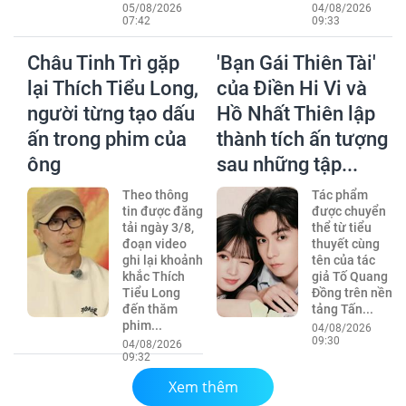
05/08/2026
04/08/2026
07:42
09:33
Châu Tinh Trì gặp
'Bạn Gái Thiên Tài'
lại Thích Tiểu Long,
của Điền Hi Vi và
người từng tạo dấu
Hồ Nhất Thiên lập
ấn trong phim của
thành tích ấn tượng
ông
sau những tập...
Theo thông
Tác phẩm
tin được đăng
được chuyển
tải ngày 3/8,
thể từ tiểu
đoạn video
thuyết cùng
ghi lại khoảnh
tên của tác
khắc Thích
giả Tố Quang
Tiểu Long
Đồng trên nền
đến thăm
tảng Tấn...
phim...
04/08/2026
09:30
04/08/2026
09:32
Xem thêm