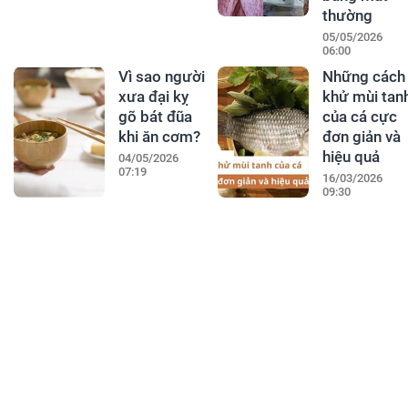
thường
05/05/2026
06:00
Vì sao người
Những cách
xưa đại kỵ
khử mùi tan
gõ bát đũa
của cá cực
khi ăn cơm?
đơn giản và
hiệu quả
04/05/2026
07:19
16/03/2026
09:30