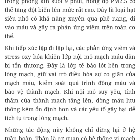
trong phòng kín suốt 9 phút, nồng độ PM2.5 có
thể tăng đột biến lên mức rất cao. Đây là loại hạt
siêu nhỏ có khả năng xuyên qua phế nang, đi
vào máu và gây ra phản ứng viêm trên toàn cơ
thể.
Khi tiếp xúc lặp đi lặp lại, các phản ứng viêm và
stress oxy hóa khiến lớp nội mô mạch máu dần
bị tổn thương. Đây là lớp tế bào lót bên trong
lòng mạch, giữ vai trò điều hòa sự co giãn của
mạch máu, kiểm soát quá trình đông máu và
bảo vệ thành mạch. Khi nội mô suy yếu, tính
thấm của thành mạch tăng lên, dòng máu lưu
thông kém ổn định hơn và các yếu tố gây hại dễ
tích tụ trong lòng mạch.
Những tác động này không chỉ dừng lại ở hệ
tuần hoàn. Thận là cơ quan có hệ thống vi mạch