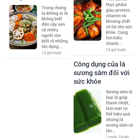
thực phẩm
Trong chúng
giàu protein,
ta không ai là
vitamin và
không biết
khoáng chất
đến cây sen
có lợi cho sức
và nhiều
khỏe. Cùng
người còn
tìm hiểu
biết rõ những
nhanh...
tác dụng...
13 giờ trước
13 giờ trước
Công dụng của lá
sương sâm đối với
sức khỏe
Sương sâm là
loại lá giúp
thanh nhiệt,
làm mát cơ
thể hiệu quả
nhưng lá
sương sâm có
tác...
1 ngày 14 giờ