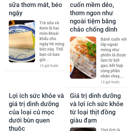
sữa thơm mát, béo
cuốn mềm dẻo,
ngậy
thơm ngon như
ngoài tiệm bằng
Trà sữa và
Kem là hai
chảo chống dính
món khoái
khẩu cho
Bánh cuốn với
ngày hè nóng
lớp ngoài
bức này. Thế
mỏng như
bạn có bao
phiến lá được
giờ...
làm từ bột
gạo, kết hợp
13 giờ trước
cùng phần
nhân chay,...
13 giờ trước
Lợi ích sức khỏe và
Giá trị dinh dưỡng
giá trị dinh dưỡng
và lợi ích sức khỏe
của loại củ mọc
từ loại thịt đồng
dưới bùn quen
giàu đạm
thuộc
Thịt ếch là