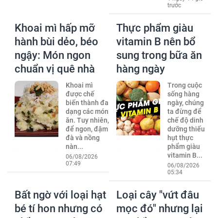
trước
Khoai mì hấp mỡ
Thực phẩm giàu
hành bùi dẻo, béo
vitamin B nên bổ
ngậy: Món ngon
sung trong bữa ăn
chuẩn vị quê nhà
hàng ngày
Khoai mì
Trong cuộc
được chế
sống hàng
biến thành đa
ngày, chúng
dạng các món
ta đừng để
ăn. Tuy nhiên,
chế độ dinh
để ngon, đậm
dưỡng thiếu
đà và nồng
hụt thực
nàn...
phẩm giàu
vitamin B...
06/08/2026
07:49
06/08/2026
05:34
Bất ngờ với loại hạt
Loại cây "vứt đâu
bé tí hon nhưng có
mọc đó" nhưng lại