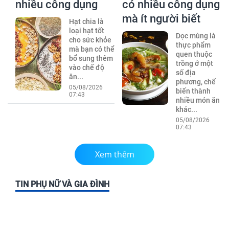
nhiều công dụng
có nhiều công dụng
mà ít người biết
Hạt chia là
loại hạt tốt
Dọc mùng là
cho sức khỏe
thực phẩm
mà bạn có thể
quen thuộc
bổ sung thêm
trồng ở một
vào chế độ
số địa
ăn...
phương, chế
05/08/2026
biến thành
07:43
nhiều món ăn
khác...
05/08/2026
07:43
Xem thêm
TIN PHỤ NỮ VÀ GIA ĐÌNH