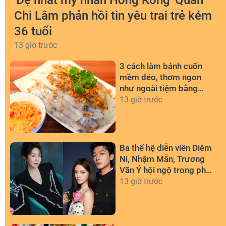
'Đệ nhất mỹ nhân Hồng Kông' Quan
Chi Lâm phản hồi tin yêu trai trẻ kém
36 tuổi
13 giờ trước
3 cách làm bánh cuốn
mềm dẻo, thơm ngon
như ngoài tiệm bằng
chảo chống dính
13 giờ trước
Ba thế hệ diễn viên Diêm
Ni, Nhậm Mẫn, Trương
Vãn Ý hội ngộ trong phim
mới
13 giờ trước