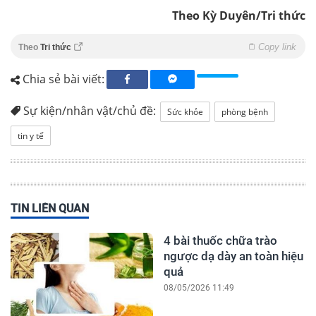
Theo Kỳ Duyên/Tri thức
Copy link
Theo
Tri thức
Chia sẻ bài viết:
Sự kiện/nhân vật/chủ đề:
Sức khỏe
phòng bệnh
tin y tế
TIN LIÊN QUAN
4 bài thuốc chữa trào
ngược dạ dày an toàn hiệu
quả
08/05/2026 11:49