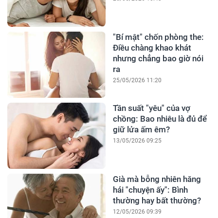
"Bí mật" chốn phòng the:
Điều chàng khao khát
nhưng chẳng bao giờ nói
ra
25/05/2026 11:20
Tần suất "yêu" của vợ
chồng: Bao nhiêu là đủ để
giữ lửa ấm êm?
13/05/2026 09:25
Già mà bỗng nhiên hăng
hái "chuyện ấy": Bình
thường hay bất thường?
12/05/2026 09:39