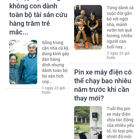
không con dành
Từng dành cả
toàn bộ tài sản cứu
cuộc đời gắn
bó với ngôi
hàng trăm trẻ
nhà, mảnh
vườn nơi quê
mắc...
hương, nhiều
người cao
Sống trong
tuổi nay...
căn nhà cũ kỹ,
dùng kính gãy
2 ngày 20 giờ
trước
dán băng
dính nhưng
dành toàn bộ
Pin xe máy điện có
tài sản tích
thể chạy bao nhiêu
cóp...
năm trước khi cần
1 ngày 22 giờ
trước
thay mới?
Tuổi thọ pin
xe máy điện
chịu tác động
của nhiều yếu
tố, từ loại pin,
nhiệt độ môi