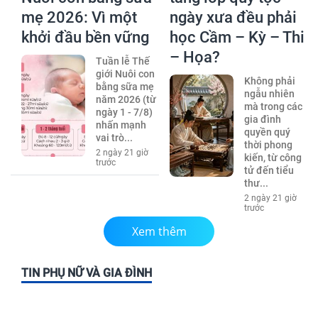
mẹ 2026: Vì một
ngày xưa đều phải
khởi đầu bền vững
học Cầm – Kỳ – Thi
– Họa?
Tuần lễ Thế
giới Nuôi con
Không phải
bằng sữa mẹ
ngẫu nhiên
năm 2026 (từ
mà trong các
ngày 1 - 7/8)
gia đình
nhấn mạnh
quyền quý
vai trò...
thời phong
2 ngày 21 giờ
kiến, từ công
trước
tử đến tiểu
thư...
2 ngày 21 giờ
trước
Xem thêm
TIN PHỤ NỮ VÀ GIA ĐÌNH