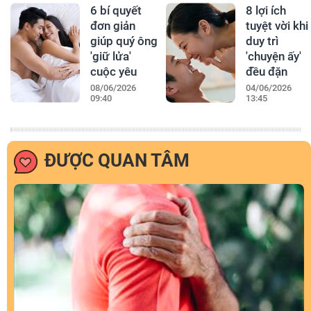
6 bí quyết
8 lợi ích
đơn giản
tuyệt vời khi
giúp quý ông
duy trì
'giữ lửa'
'chuyện ấy'
cuộc yêu
đều đặn
08/06/2026
04/06/2026
09:40
13:45
ĐƯỢC QUAN TÂM