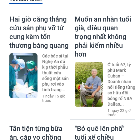
Hai giờ căng thẳng
Muốn an nhàn tuổi
cứu sản phụ vỡ tử
già, điều quan
cung kèm tổn
trọng nhất không
thương bàng quang
phải kiếm nhiều
hơn
Các bác sĩ tại
Nghệ An đã
Ở tuổi 67, tỷ
kịp thời phẫu
phú Mark
thuật cứu
Cuban –
sống một sản
Doanh nhân
phụ rơi vào
nổi tiếng từng
tình trạng...
sở hữu đội
1 ngày 15 giờ
bóng rổ NBA
trước
Dallas...
1 ngày 22 giờ
trước
Tằn tiện từng bữa
"Bỏ quê lên phố"
ăn, cặp vợ chồng
tuổi xế chiều