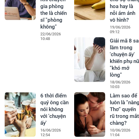
gia phòng
hoa hay là
the là chiến
nỗi ám ảnh
sĩ "phòng
vô hình?
không"
19/06/2026
09:12
22/06/2026
10:48
Giải mã 8 sa
lầm trong
'chuyện ấy'
khiến phụ n
"khó mở
lòng"
18/06/2026
10:03
6 thời điểm
Làm sao để
quý ông cần
luôn là "nàn
nói không
Thơ" quyến
với 'chuyện
rũ trong mắt
ấy'
chàng?
16/06/2026
10/06/2026
12:54
11:04