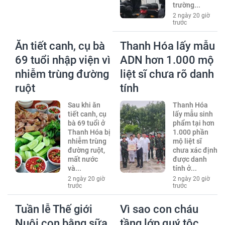
trường...
2 ngày 20 giờ
trước
Ăn tiết canh, cụ bà
Thanh Hóa lấy mẫu
69 tuổi nhập viện vì
ADN hơn 1.000 mộ
nhiễm trùng đường
liệt sĩ chưa rõ danh
ruột
tính
Sau khi ăn
Thanh Hóa
tiết canh, cụ
lấy mẫu sinh
bà 69 tuổi ở
phẩm tại hơn
Thanh Hóa bị
1.000 phần
nhiễm trùng
mộ liệt sĩ
đường ruột,
chưa xác định
mất nước
được danh
và...
tính ở...
2 ngày 20 giờ
2 ngày 20 giờ
trước
trước
Tuần lễ Thế giới
Vì sao con cháu
Nuôi con bằng sữa
tầng lớp quý tộc