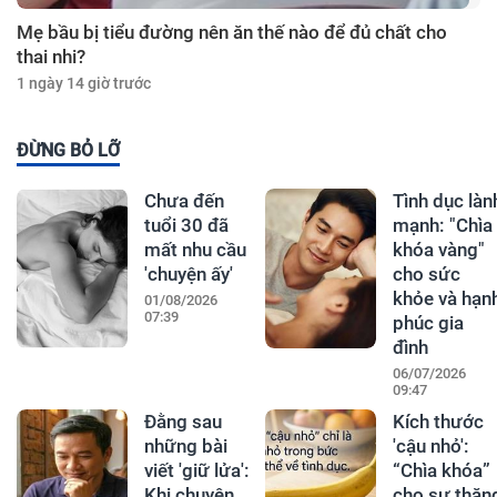
Mẹ bầu bị tiểu đường nên ăn thế nào để đủ chất cho
thai nhi?
1 ngày 14 giờ trước
ĐỪNG BỎ LỠ
Chưa đến
Tình dục làn
tuổi 30 đã
mạnh: "Chìa
mất nhu cầu
khóa vàng"
'chuyện ấy'
cho sức
khỏe và hạn
01/08/2026
07:39
phúc gia
đình
06/07/2026
09:47
Đằng sau
Kích thước
những bài
'cậu nhỏ':
viết 'giữ lửa':
“Chìa khóa”
Khi chuyên
cho sự thăn