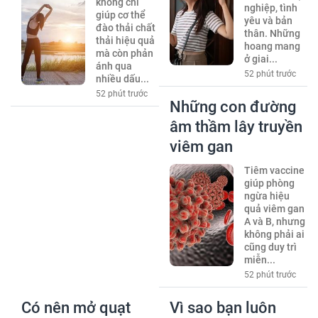
không chỉ
nghiệp, tình
giúp cơ thể
yêu và bản
đào thải chất
thân. Những
thải hiệu quả
hoang mang
mà còn phản
ở giai...
ánh qua
52 phút trước
nhiều dấu...
52 phút trước
Những con đường
âm thầm lây truyền
viêm gan
Tiêm vaccine
giúp phòng
ngừa hiệu
quả viêm gan
A và B, nhưng
không phải ai
cũng duy trì
miễn...
52 phút trước
Có nên mở quạt
Vì sao bạn luôn