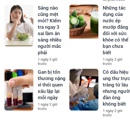
Sáng nào
Những tác
cũng mệt
dụng của
mỏi? Kiểm
nước ép
tra ngay 3
mướp đắng
sai lầm ăn
đối với sức
sáng nhiều
khỏe có thể
người mắc
bạn chưa
phải
biết
1 ngày 2 giờ
1 ngày 2 giờ
trước
trước
Gan bị tổn
Có dấu hiệu
thương nặng
ung thư trực
vì thói quen
tràng từ lâu
xấu lặp lại
nhưng ngườ
mỗi ngày
đàn ông
không biết
1 ngày 2 giờ
trước
1 ngày 2 giờ
trước