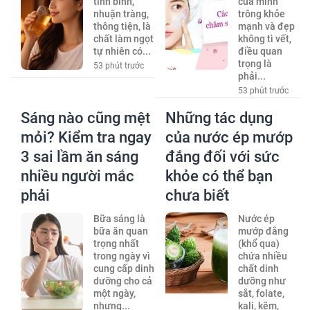
tính bình,
của mình
nhuận tràng,
trông khỏe
thông tiện, là
mạnh và đẹp
chất làm ngọt
không tì vết,
tự nhiên có...
điều quan
trọng là
53 phút trước
phải...
53 phút trước
Sáng nào cũng mệt
Những tác dụng
mỏi? Kiểm tra ngay
của nước ép mướp
3 sai lầm ăn sáng
đắng đối với sức
nhiều người mắc
khỏe có thể bạn
phải
chưa biết
Bữa sáng là
Nước ép
bữa ăn quan
mướp đắng
trọng nhất
(khổ qua)
trong ngày vì
chứa nhiều
cung cấp dinh
chất dinh
dưỡng cho cả
dưỡng như
một ngày,
sắt, folate,
nhưng...
kali, kẽm,