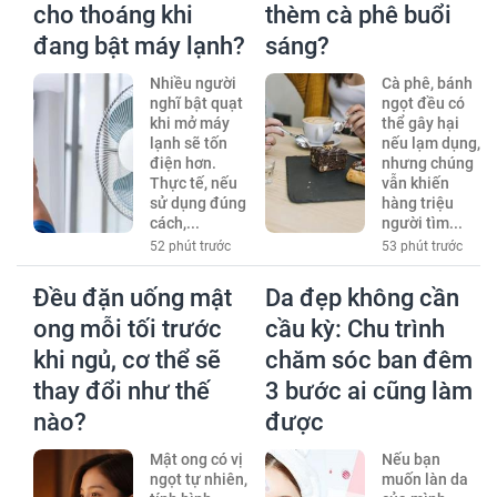
cho thoáng khi
thèm cà phê buổi
đang bật máy lạnh?
sáng?
Nhiều người
Cà phê, bánh
nghĩ bật quạt
ngọt đều có
khi mở máy
thể gây hại
lạnh sẽ tốn
nếu lạm dụng,
điện hơn.
nhưng chúng
Thực tế, nếu
vẫn khiến
sử dụng đúng
hàng triệu
cách,...
người tìm...
52 phút trước
53 phút trước
Đều đặn uống mật
Da đẹp không cần
ong mỗi tối trước
cầu kỳ: Chu trình
khi ngủ, cơ thể sẽ
chăm sóc ban đêm
thay đổi như thế
3 bước ai cũng làm
nào?
được
Mật ong có vị
Nếu bạn
ngọt tự nhiên,
muốn làn da