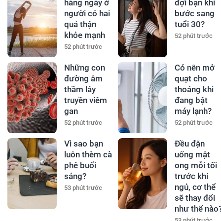
hàng ngày ở
đợi bạn khi
người có hai
bước sang
quả thận
tuổi 30?
khỏe mạnh
52 phút trước
52 phút trước
Những con
Có nên mở
đường âm
quạt cho
thầm lây
thoáng khi
truyền viêm
đang bật
gan
máy lạnh?
52 phút trước
52 phút trước
Vì sao bạn
Đều đặn
luôn thèm cà
uống mật
phê buổi
ong mỗi tối
sáng?
trước khi
ngủ, cơ thể
53 phút trước
sẽ thay đổi
như thế nào
53 phút trước