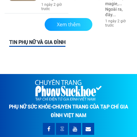
magie,...
1 ngày 2 giờ
trước
Ngoài ra,
đây...
1 ngày 2 giờ
Xem thêm
trước
TIN PHỤ NỮ VÀ GIA ĐÌNH
PHỤ NỮ SỨC KHỎE-CHUYÊN TRANG CỦA TẠP CHÍ GIA
ĐÌNH VIỆT NAM