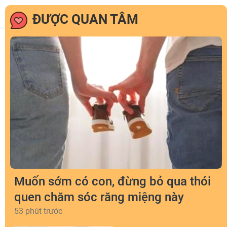
ĐƯỢC QUAN TÂM
Muốn sớm có con, đừng bỏ qua thói
quen chăm sóc răng miệng này
53 phút trước