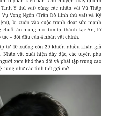
nằm ở phần kịch bản. Câu chuyện xoay quanh
 Tịnh Y thủ vai) cùng các nhân vật Vũ Thập
 Vụ Vọng Ngôn (Trần Đô Linh thủ vai) và Ký
ệm), bị cuốn vào cuộc tranh đoạt sức mạnh
chuỗi án mạng móc tim tại thành Lạc An, từ
 tác – đối đầu của 4 nhân vật chính.
tập từ 40 xuống còn 29 khiến nhiều khán giả
. Nhân vật xuất hiện dày đặc, các tuyến phụ
 người xem khó theo dõi và phải tập trung cao
 cũng như các tình tiết gợi mở.