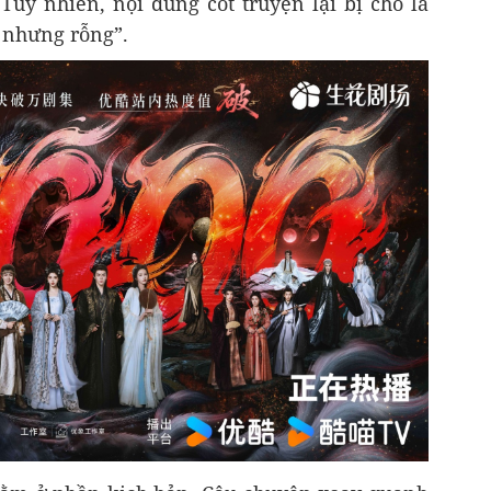
Tuy nhiên, nội dung cốt truyện lại bị cho là
p nhưng rỗng”.