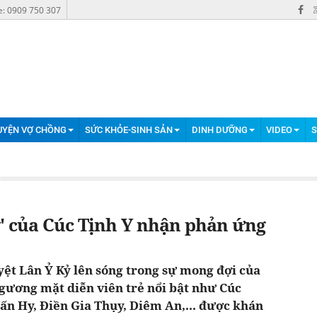
e: 0909 750 307
UYỆN VỢ CHỒNG
SỨC KHỎE-SINH SẢN
DINH DƯỠNG
VIDEO
S
kỷ' của Cúc Tịnh Y nhận phản ứng
yệt Lân Ỷ Kỷ lên sóng trong sự mong đợi của
 gương mặt diễn viên trẻ nổi bật như Cúc
ấn Hy, Điền Gia Thụy, Diêm An,... được khán