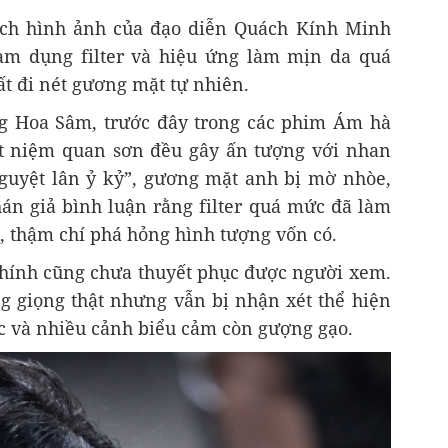
ách hình ảnh của đạo diễn Quách Kính Minh
 lạm dụng filter và hiệu ứng làm mịn da quá
t đi nét gương mặt tự nhiên.
g Hoa Sâm, trước đây trong các phim Ám hà
t niệm quan sơn đều gây ấn tượng với nhan
Nguyệt lân ỷ kỷ”, gương mặt anh bị mờ nhòe,
hán giả bình luận rằng filter quá mức đã làm
, thậm chí phá hỏng hình tượng vốn có.
chính cũng chưa thuyết phục được người xem.
g giọng thật nhưng vẫn bị nhận xét thể hiện
lực và nhiều cảnh biểu cảm còn gượng gạo.