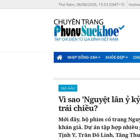
Thứ Năm, 06/08/2026, 15:53 (GMT+7)
Hotlin
NHỊP SỐNG-24H
KHỎE-ĐẸP
CH
SAO Á-ÂU
Vì sao 'Nguyệt lân ỷ 
trái chiều?
Mới đây, bộ phim cổ trang Ngu
khán giả. Dự án tập hợp nhiều
Tịnh Y, Trần Đô Linh, Tăng Thu