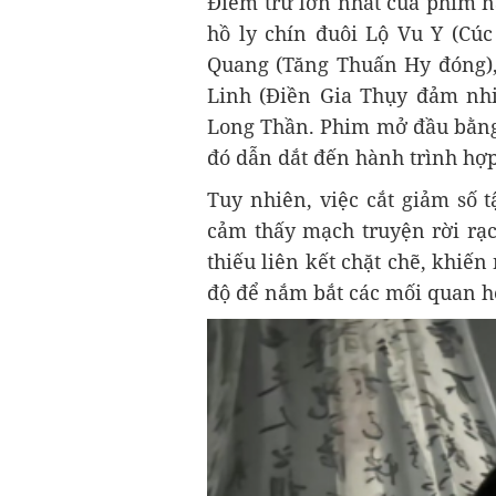
Điểm trừ lớn nhất của phim 
hồ ly chín đuôi Lộ Vu Y (Cúc
Quang (Tăng Thuấn Hy đóng),
Linh (Điền Gia Thụy đảm nhi
Long Thần. Phim mở đầu bằng 
đó dẫn dắt đến hành trình hợp
Tuy nhiên, việc cắt giảm số 
cảm thấy mạch truyện rời rạc
thiếu liên kết chặt chẽ, khiến
độ để nắm bắt các mối quan hệ