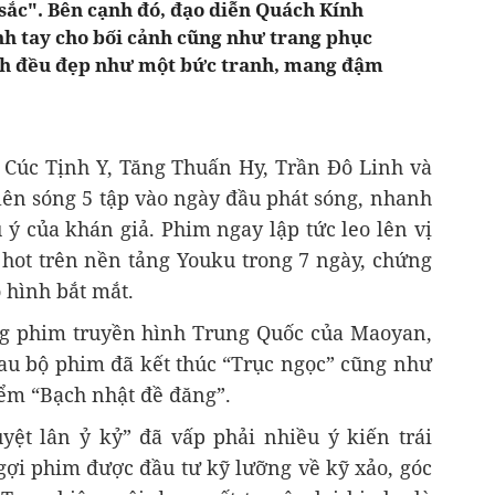
 sắc". Bên cạnh đó, đạo diễn Quách Kính
nh tay cho bối cảnh cũng như trang phục
nh đều đẹp như một bức tranh, mang đậm
 Cúc Tịnh Y, Tăng Thuấn Hy, Trần Đô Linh và
lên sóng 5 tập vào ngày đầu phát sóng, nhanh
ý của khán giả. Phim ngay lập tức leo lên vị
 hot trên nền tảng Youku trong 7 ngày, chứng
o hình bắt mắt.
ng phim truyền hình Trung Quốc của Maoyan,
sau bộ phim đã kết thúc “Trục ngọc” cũng như
iểm “Bạch nhật đề đăng”.
ệt lân ỷ kỷ” đã vấp phải nhiều ý kiến trái
gợi phim được đầu tư kỹ lưỡng về kỹ xảo, góc