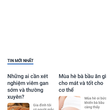
TIN MỚI NHẤT
Những ai cần xét
Mùa hè bà bầu ăn gì
nghiệm viêm gan
cho mát và tốt cho
sớm và thường
cơ thể
xuyên?
Mùa hè oi bức
khiến bà bầu
Gia đình tôi
càng thấy
có người mắc