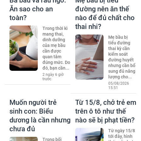
Bà bầu và rau ngổ:
Mẹ bầu bị tiểu
Ăn sao cho an
đường nên ăn thế
toàn?
nào để đủ chất cho
thai nhi?
Trong thời kì
mang thai,
Mẹ bầu bị
dinh dưỡng
tiểu đường
của mẹ bầu
thai kỳ cần
cần được
kiểm soát
quan tâm
đường huyết
đúng mức. Do
nhưng cần bổ
đó, bạn cần...
sung đủ năng
2 ngày 6 giờ
lượng cho...
trước
05/08/2026
15:51
Muốn người trẻ
Từ 15/8, chở trẻ em
sinh con: Biểu
trên ô tô như thế
dương là cần nhưng
nào sẽ bị phạt tiền?
chưa đủ
Từ ngày 15/8
tới đây, hình
Trong bối