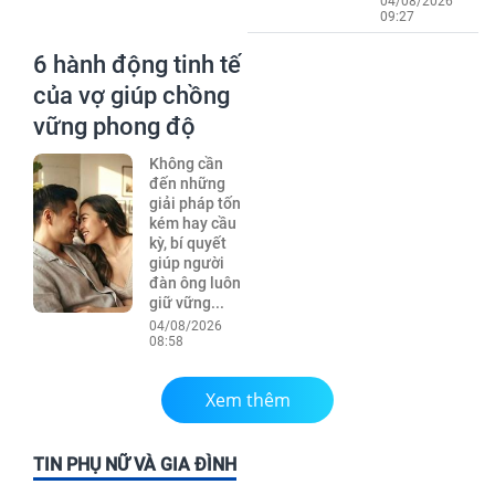
04/08/2026
09:27
6 hành động tinh tế
của vợ giúp chồng
vững phong độ
Không cần
đến những
giải pháp tốn
kém hay cầu
kỳ, bí quyết
giúp người
đàn ông luôn
giữ vững...
04/08/2026
08:58
Xem thêm
TIN PHỤ NỮ VÀ GIA ĐÌNH