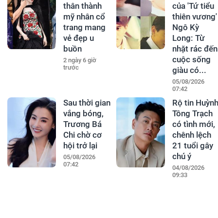
thân thành
của 'Tứ tiểu
mỹ nhân cổ
thiên vương'
trang mang
Ngô Kỳ
vẻ đẹp u
Long: Từ
buồn
nhặt rác đến
cuộc sống
2 ngày 6 giờ
trước
giàu có...
05/08/2026
07:42
Sau thời gian
Rộ tin Huỳn
vắng bóng,
Tông Trạch
Trương Bá
có tình mới,
Chi chờ cơ
chênh lệch
hội trở lại
21 tuổi gây
chú ý
05/08/2026
07:42
04/08/2026
09:33