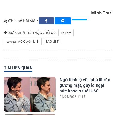
Minh Thư
Chia sẻ bài viết:
Sự kiện/nhân vật/chủ đề:
Lọ Lem
con gái MC Quyền Linh
SAO vIỆT
TIN LIÊN QUAN
Ngô Kinh lộ vết 'phù lõm' ở
gương mặt, gây lo ngại
sức khỏe ở tuổi U60
01/04/2026 11:15