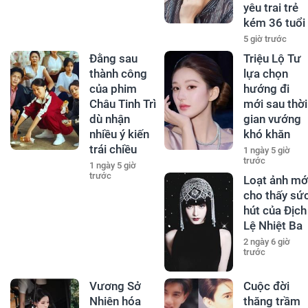
yêu trai trẻ
kém 36 tuổi
5 giờ trước
Đằng sau
Triệu Lộ Tư
thành công
lựa chọn
của phim
hướng đi
Châu Tinh Trì
mới sau thời
dù nhận
gian vướng
nhiều ý kiến
khó khăn
trái chiều
1 ngày 5 giờ
trước
1 ngày 5 giờ
trước
Loạt ảnh mớ
cho thấy sứ
hút của Địch
Lệ Nhiệt Ba
2 ngày 6 giờ
trước
Vương Sở
Cuộc đời
Nhiên hóa
thăng trầm