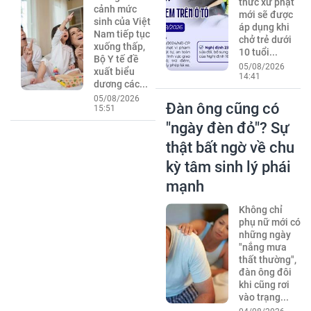
thức xử phạt
cảnh mức
mới sẽ được
sinh của Việt
áp dụng khi
Nam tiếp tục
chở trẻ dưới
xuống thấp,
10 tuổi...
Bộ Y tế đề
05/08/2026
xuất biểu
14:41
dương các...
05/08/2026
Đàn ông cũng có
15:51
"ngày đèn đỏ"? Sự
thật bất ngờ về chu
kỳ tâm sinh lý phái
mạnh
Không chỉ
phụ nữ mới có
những ngày
"nắng mưa
thất thường",
đàn ông đôi
khi cũng rơi
vào trạng...