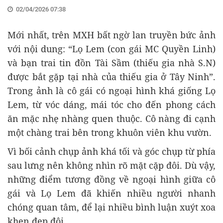
02/04/2026 07:38
Mới nhất, trên MXH bất ngờ lan truyền bức ảnh
với nội dung: “Lọ Lem (con gái MC Quyền Linh)
và bạn trai tin đồn Tài Sầm (thiếu gia nhà S.N)
được bắt gặp tại nhà của thiếu gia ở Tây Ninh”.
Trong ảnh là cô gái có ngoại hình khá giống Lọ
Lem, từ vóc dáng, mái tóc cho đến phong cách
ăn mặc nhẹ nhàng quen thuộc. Cô nàng đi cạnh
một chàng trai bên trong khuôn viên khu vườn.
Vì bối cảnh chụp ảnh khá tối và góc chụp từ phía
sau lưng nên không nhìn rõ mặt cặp đôi. Dù vậy,
những điểm tương đồng về ngoại hình giữa cô
gái và Lọ Lem đã khiến nhiều người nhanh
chóng quan tâm, để lại nhiều bình luận xuýt xoa
khen đẹp đôi.