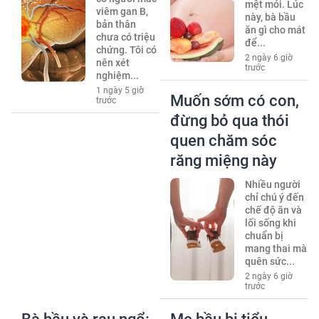
mệt mỏi. Lúc
viêm gan B,
này, bà bầu
bản thân
ăn gì cho mát
chưa có triệu
để...
chứng. Tôi có
2 ngày 6 giờ
nên xét
trước
nghiệm...
1 ngày 5 giờ
Muốn sớm có con,
trước
đừng bỏ qua thói
quen chăm sóc
răng miệng này
Nhiều người
chỉ chú ý đến
chế độ ăn và
lối sống khi
chuẩn bị
mang thai mà
quên sức...
2 ngày 6 giờ
trước