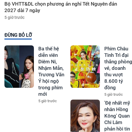
Bộ VHTT&DL chọn phương án nghỉ Tết Nguyên đán
2027 dài 7 ngày
5 giờ trước
ĐỪNG BỎ LỠ
Ba thế hệ
Phim Châu
diễn viên
Tinh Trì đại
Diêm Ni,
thắng phòn
Nhậm Mẫn,
vé, doanh
Trương Vãn
thu vượt
Ý hội ngộ
8.600 tỷ
trong phim
đồng
mới
5 giờ trước
5 giờ trước
'Đệ nhất mỹ
nhân Hồng
Kông' Quan
Chi Lâm
phản hồi tin