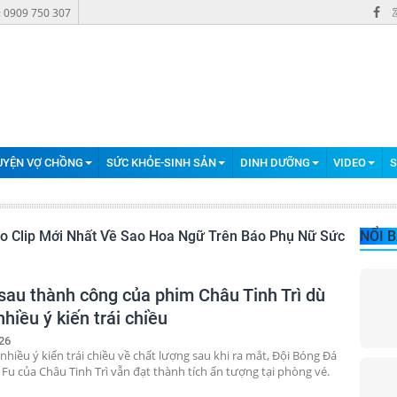
: 0909 750 307
UYỆN VỢ CHỒNG
SỨC KHỎE-SINH SẢN
DINH DƯỠNG
VIDEO
S
eo Clip Mới Nhất Về Sao Hoa Ngữ Trên Báo Phụ Nữ Sức
NỔI 
sau thành công của phim Châu Tinh Trì dù
hiều ý kiến trái chiều
26
hiều ý kiến trái chiều về chất lượng sau khi ra mắt, Đội Bóng Đá
Fu của Châu Tinh Trì vẫn đạt thành tích ấn tượng tại phòng vé.