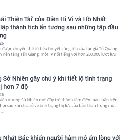
ái Thiên Tài' của Điền Hi Vi và Hồ Nhất
 lập thành tích ấn tượng sau những tập đầu
óng
26
 được chuyển thể từ tiểu thuyết cùng tên của tác giả Tố Quang
n nền tảng Tấn Giang, một IP nổi tiếng với hơn 200.000 lượt lưu
..
Sở Nhiên gây chú ý khi tiết lộ tình trạng
ị hơn 7 độ
26
viên Vương Sở Nhiên mới đây trở thành tâm điểm bàn luận trên
ội sau khi chia sẻ về tình trạng thị lực của bản thân trong một
...
 Nhất Bác khiến người hâm mộ ấm lòng với