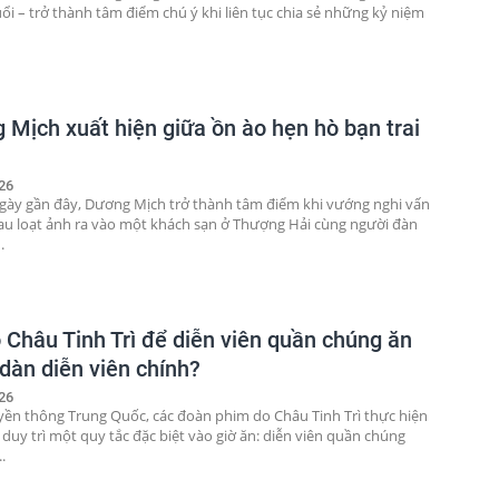
ổi – trở thành tâm điểm chú ý khi liên tục chia sẻ những kỷ niệm
 Mịch xuất hiện giữa ồn ào hẹn hò bạn trai
26
ày gần đây, Dương Mịch trở thành tâm điểm khi vướng nghi vấn
au loạt ảnh ra vào một khách sạn ở Thượng Hải cùng người đàn
.
o Châu Tinh Trì để diễn viên quần chúng ăn
 dàn diễn viên chính?
26
yền thông Trung Quốc, các đoàn phim do Châu Tinh Trì thực hiện
 duy trì một quy tắc đặc biệt vào giờ ăn: diễn viên quần chúng
.