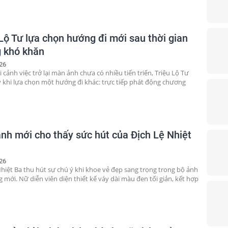
 Lộ Tư lựa chọn hướng đi mới sau thời gian
 khó khăn
26
 cảnh việc trở lại màn ảnh chưa có nhiều tiến triển, Triệu Lộ Tư
ý khi lựa chọn một hướng đi khác: trực tiếp phát động chương
ảnh mới cho thấy sức hút của Địch Lệ Nhiệt
26
Nhiệt Ba thu hút sự chú ý khi khoe vẻ đẹp sang trọng trong bộ ảnh
g mới. Nữ diễn viên diện thiết kế váy dài màu đen tối giản, kết hợp