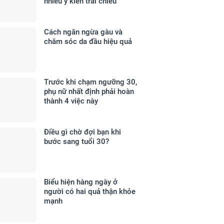
nhiều ý kiến trái chiều
Cách ngăn ngừa gàu và
chăm sóc da đầu hiệu quả
Trước khi chạm ngưỡng 30,
phụ nữ nhất định phải hoàn
thành 4 việc này
Điều gì chờ đợi bạn khi
bước sang tuổi 30?
Biểu hiện hàng ngày ở
người có hai quả thận khỏe
mạnh