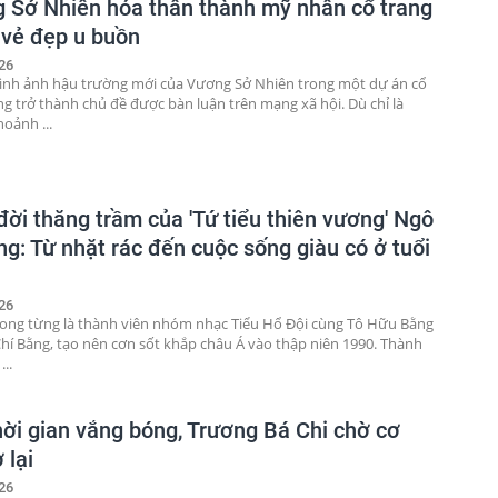
 Sở Nhiên hóa thân thành mỹ nhân cổ trang
vẻ đẹp u buồn
26
nh ảnh hậu trường mới của Vương Sở Nhiên trong một dự án cổ
ng trở thành chủ đề được bàn luận trên mạng xã hội. Dù chỉ là
oảnh ...
đời thăng trầm của 'Tứ tiểu thiên vương' Ngô
ng: Từ nhặt rác đến cuộc sống giàu có ở tuổi
26
ong từng là thành viên nhóm nhạc Tiểu Hổ Đội cùng Tô Hữu Bằng
Chí Bằng, tạo nên cơn sốt khắp châu Á vào thập niên 1990. Thành
...
hời gian vắng bóng, Trương Bá Chi chờ cơ
 lại
26