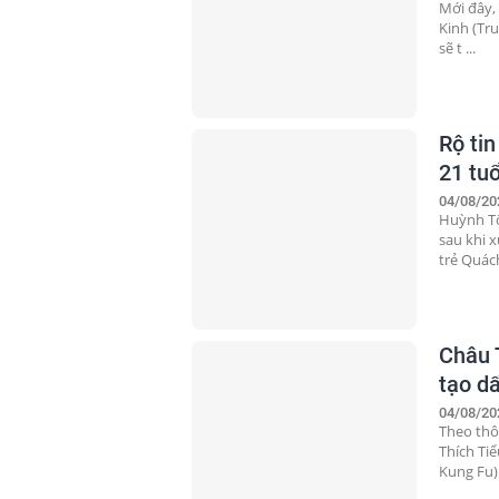
Mới đây,
Kinh (Tr
sẽ t ...
Rộ ti
21 tuổ
04/08/20
Huỳnh Tô
sau khi 
trẻ Quách
Châu T
tạo d
04/08/20
Theo thô
Thích Ti
Kung Fu) 