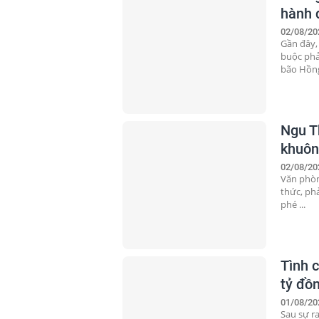
hành 
02/08/20
Gần đây,
buộc phả
bão Hồng
Ngu T
khuôn
02/08/20
Văn phòn
thức, phả
phé ...
Tình c
tỷ đồn
01/08/20
Sau sự ra