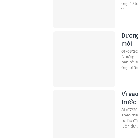
ông 49 tu
v ...
Dương
mới
01/08/20
Những ng
hẹn hò s
ông bí ẩn
Vì sa
trước
31/07/20
Theo tru
từ lâu đã
luôn đư ..