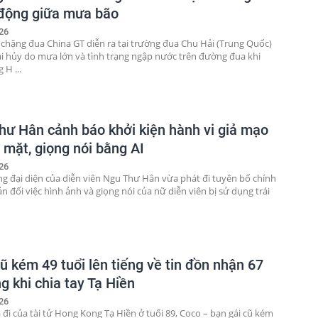
động giữa mưa bão
26
 chặng đua China GT diễn ra tại trường đua Chu Hải (Trung Quốc)
i hủy do mưa lớn và tình trạng ngập nước trên đường đua khi
 H ...
hư Hân cảnh báo khởi kiện hành vi giả mạo
 mặt, giọng nói bằng AI
26
g đại diện của diễn viên Ngu Thư Hân vừa phát đi tuyên bố chính
n đối việc hình ảnh và giọng nói của nữ diễn viên bị sử dụng trái
ũ kém 49 tuổi lên tiếng về tin đồn nhận 67
g khi chia tay Tạ Hiền
26
 đi của tài tử Hong Kong Tạ Hiền ở tuổi 89, Coco – bạn gái cũ kém