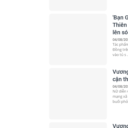
'Bạn G
Thiên
lên s
04/08/20
Tác phẩm
Đồng trê
vào tủ s .
Vương 
cận th
04/08/20
Nữ diễn 
mạng xã h
buổi phỏ 
Vương