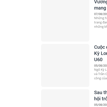
Vương
mang 
07/08/20
Những hì
trang đa
những kh
Cuộc 
Kỳ Lo
U60
05/08/20
Ngô Kỳ L
và Trần 
công của 
Sau t
hội trở
05/08/20