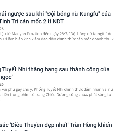
trái ngược sau khi "Đội bóng nữ Kungfu" của
Tinh Trì cán mốc 2 tỉ NDT
26
liệu từ Maoyan Pro, tính đến ngày 28/7, "Đội bóng nữ Kungfu" do
h Trì làm biên kịch kiêm đạo diễn chính thức cán mốc doanh thu 2
 Tuyết Nhi thăng hạng sau thành công của
 ngọc"
26
i vai phụ gây chú ý, Khổng Tuyết Nhi chính thức đảm nhận vai nữ
u tiên trong phim cổ trang Chiêu Dương công chúa, phát sóng từ
.
sắc 'Điêu Thuyền đẹp nhất' Trần Hồng khiến