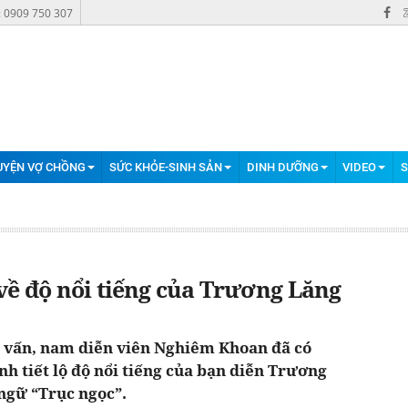
: 0909 750 307
UYỆN VỢ CHỒNG
SỨC KHỎE-SINH SẢN
DINH DƯỠNG
VIDEO
S
về độ nổi tiếng của Trương Lăng
g vấn, nam diễn viên Nghiêm Khoan đã có
nh tiết lộ độ nổi tiếng của bạn diễn Trương
ngữ “Trục ngọc”.