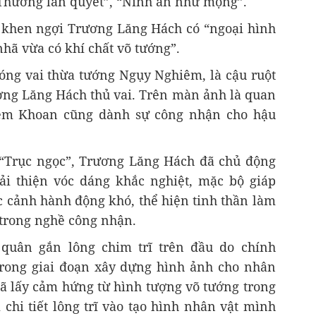
Thương lan quyết”, “Ninh an như mộng”.
khen ngợi Trương Lăng Hách có “ngoại hình
nhã vừa có khí chất võ tướng”.
ng vai thừa tướng Ngụy Nghiêm, là cậu ruột
ơng Lăng Hách thủ vai. Trên màn ảnh là quan
iêm Khoan cũng dành sự công nhận cho hậu
 “Trục ngọc”, Trương Lăng Hách đã chủ động
ải thiện vóc dáng khắc nghiệt, mặc bộ giáp
c cảnh hành động khó, thể hiện tinh thần làm
 trong nghề công nhận.
g quân gắn lông chim trĩ trên đầu do chính
rong giai đoạn xây dựng hình ảnh cho nhân
đã lấy cảm hứng từ hình tượng võ tướng trong
chi tiết lông trĩ vào tạo hình nhân vật mình