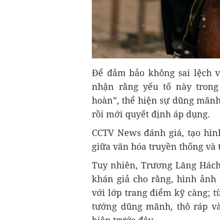
Để đảm bảo không sai lệch vă
nhận rằng yếu tố này trong
hoàn”, thể hiện sự dũng mãnh
rồi mới quyết định áp dụng.
CCTV News đánh giá, tạo hình
giữa văn hóa truyền thống và
Tuy nhiên, Trương Lăng Hách 
khán giả cho rằng, hình ảnh
với lớp trang điểm kỹ càng; t
tướng dũng mãnh, thô ráp v
hiệp trước đây.