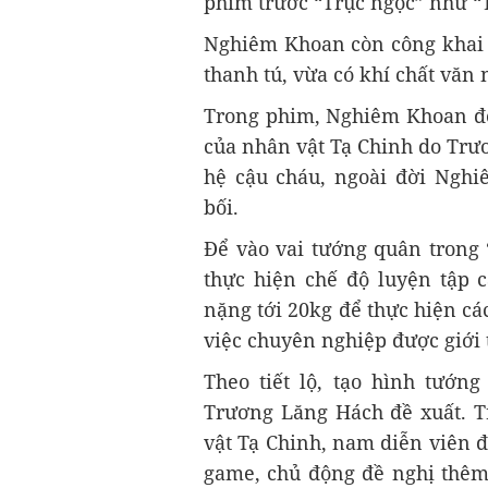
phim trước “Trục ngọc” như “
Nghiêm Khoan còn công khai 
thanh tú, vừa có khí chất văn 
Trong phim, Nghiêm Khoan đó
của nhân vật Tạ Chinh do Trư
hệ cậu cháu, ngoài đời Ngh
bối.
Để vào vai tướng quân trong
thực hiện chế độ luyện tập c
nặng tới 20kg để thực hiện cá
việc chuyên nghiệp được giới
Theo tiết lộ, tạo hình tướn
Trương Lăng Hách đề xuất. T
vật Tạ Chinh, nam diễn viên 
game, chủ động đề nghị thêm 