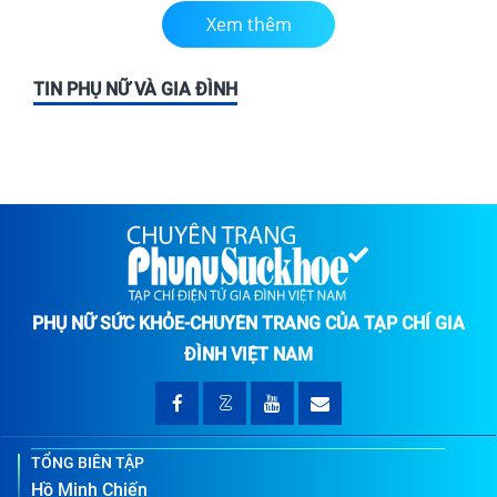
Xem thêm
TIN PHỤ NỮ VÀ GIA ĐÌNH
PHỤ NỮ SỨC KHỎE-CHUYÊN TRANG CỦA TẠP CHÍ GIA
ĐÌNH VIỆT NAM
TỔNG BIÊN TẬP
Hồ Minh Chiến