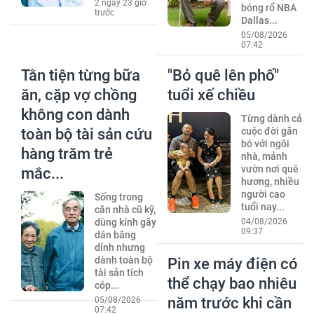
2 ngày 23 giờ
bóng rổ NBA
trước
Dallas...
05/08/2026
07:42
Tằn tiện từng bữa
"Bỏ quê lên phố"
ăn, cặp vợ chồng
tuổi xế chiều
không con dành
Từng dành cả
toàn bộ tài sản cứu
cuộc đời gắn
bó với ngôi
hàng trăm trẻ
nhà, mảnh
vườn nơi quê
mắc...
hương, nhiều
người cao
Sống trong
tuổi nay...
căn nhà cũ kỹ,
dùng kính gãy
04/08/2026
09:37
dán băng
dính nhưng
dành toàn bộ
Pin xe máy điện có
tài sản tích
thể chạy bao nhiêu
cóp...
năm trước khi cần
05/08/2026
07:42