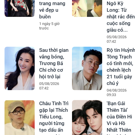
trang mang
Ngô Kỳ
vẻ đẹp u
Long: Từ
buồn
nhặt rác đến
cuộc sống
1 ngày 5 giờ
trước
giàu có...
05/08/2026
07:42
Sau thời gian
Rộ tin Huỳn
vắng bóng,
Tông Trạch
Trương Bá
có tình mới,
Chi chờ cơ
chênh lệch
hội trở lại
21 tuổi gây
chú ý
05/08/2026
07:42
04/08/2026
09:33
Châu Tinh Trì
'Bạn Gái
gặp lại Thích
Thiên Tài'
Tiểu Long,
của Điền Hi
người từng
Vi và Hồ
tạo dấu ấn
Nhất Thiên