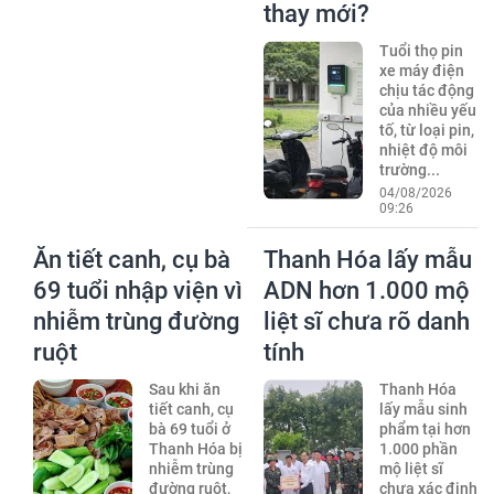
thay mới?
Tuổi thọ pin
xe máy điện
chịu tác động
của nhiều yếu
tố, từ loại pin,
nhiệt độ môi
trường...
04/08/2026
09:26
Ăn tiết canh, cụ bà
Thanh Hóa lấy mẫu
69 tuổi nhập viện vì
ADN hơn 1.000 mộ
nhiễm trùng đường
liệt sĩ chưa rõ danh
ruột
tính
Sau khi ăn
Thanh Hóa
tiết canh, cụ
lấy mẫu sinh
bà 69 tuổi ở
phẩm tại hơn
Thanh Hóa bị
1.000 phần
nhiễm trùng
mộ liệt sĩ
đường ruột,
chưa xác định