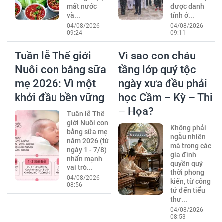
mất nước
được danh
và...
tính ở...
04/08/2026
04/08/2026
09:24
09:11
Tuần lễ Thế giới
Vì sao con cháu
Nuôi con bằng sữa
tầng lớp quý tộc
mẹ 2026: Vì một
ngày xưa đều phải
khởi đầu bền vững
học Cầm – Kỳ – Thi
– Họa?
Tuần lễ Thế
giới Nuôi con
Không phải
bằng sữa mẹ
ngẫu nhiên
năm 2026 (từ
mà trong các
ngày 1 - 7/8)
gia đình
nhấn mạnh
quyền quý
vai trò...
thời phong
04/08/2026
kiến, từ công
08:56
tử đến tiểu
thư...
04/08/2026
08:53