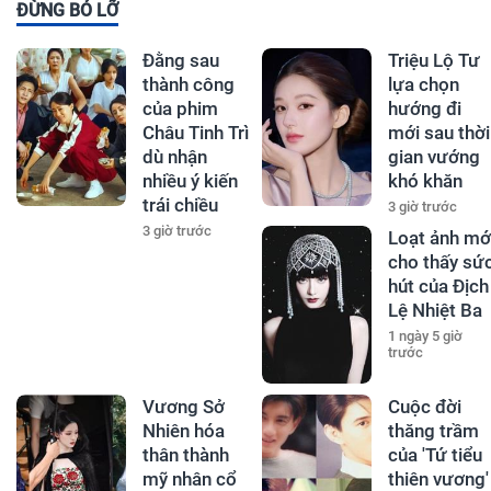
ĐỪNG BỎ LỠ
Đằng sau
Triệu Lộ Tư
thành công
lựa chọn
của phim
hướng đi
Châu Tinh Trì
mới sau thời
dù nhận
gian vướng
nhiều ý kiến
khó khăn
trái chiều
3 giờ trước
3 giờ trước
Loạt ảnh mớ
cho thấy sứ
hút của Địch
Lệ Nhiệt Ba
1 ngày 5 giờ
trước
Vương Sở
Cuộc đời
Nhiên hóa
thăng trầm
thân thành
của 'Tứ tiểu
mỹ nhân cổ
thiên vương'