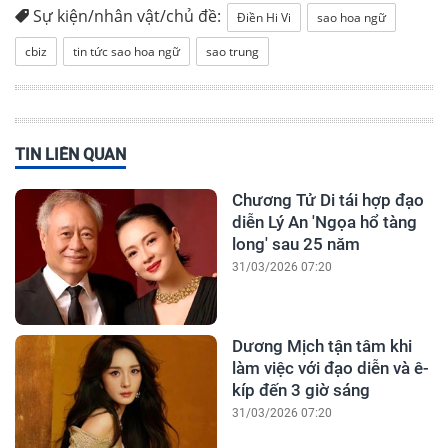
Sự kiện/nhân vật/chủ đề:
Điền Hi Vi
sao hoa ngữ
cbiz
tin tức sao hoa ngữ
sao trung
TIN LIÊN QUAN
Chương Tử Di tái hợp đạo
diễn Lý An 'Ngọa hổ tàng
long' sau 25 năm
31/03/2026 07:20
Dương Mịch tận tâm khi
làm việc với đạo diễn và ê-
kíp đến 3 giờ sáng
31/03/2026 07:20