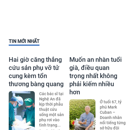
TIN MỚI NHẤT
Hai giờ căng thẳng
Muốn an nhàn tuổi
cứu sản phụ vỡ tử
già, điều quan
cung kèm tổn
trọng nhất không
thương bàng quang
phải kiếm nhiều
hơn
Các bác sĩ tại
Nghệ An đã
Ở tuổi 67, tỷ
kịp thời phẫu
phú Mark
thuật cứu
Cuban –
sống một sản
Doanh nhân
phụ rơi vào
nổi tiếng từng
tình trạng...
sở hữu đội