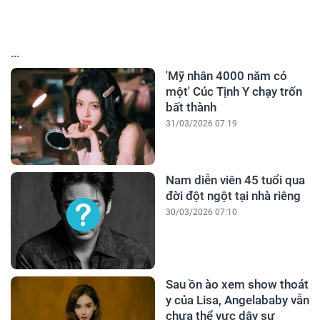
...
'Mỹ nhân 4000 năm có
một' Cúc Tịnh Y chạy trốn
bất thành
31/03/2026 07:19
Nam diễn viên 45 tuổi qua
đời đột ngột tại nhà riêng
30/03/2026 07:10
Sau ồn ào xem show thoát
y của Lisa, Angelababy vẫn
chưa thể vực dậy sự