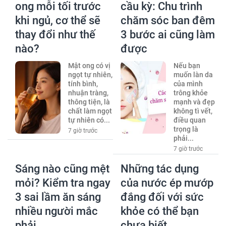
ong mỗi tối trước
cầu kỳ: Chu trình
khi ngủ, cơ thể sẽ
chăm sóc ban đêm
thay đổi như thế
3 bước ai cũng làm
nào?
được
Mật ong có vị
Nếu bạn
ngọt tự nhiên,
muốn làn da
tính bình,
của mình
nhuận tràng,
trông khỏe
thông tiện, là
mạnh và đẹp
chất làm ngọt
không tì vết,
tự nhiên có...
điều quan
trọng là
7 giờ trước
phải...
7 giờ trước
Sáng nào cũng mệt
Những tác dụng
mỏi? Kiểm tra ngay
của nước ép mướp
3 sai lầm ăn sáng
đắng đối với sức
nhiều người mắc
khỏe có thể bạn
phải
chưa biết