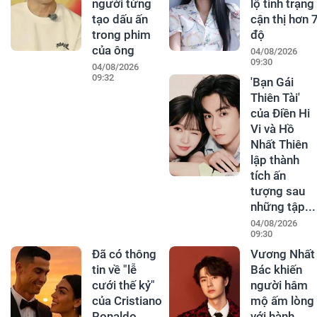
người từng
lộ tình trạng
tạo dấu ấn
cận thị hơn 
trong phim
độ
của ông
04/08/2026
09:30
04/08/2026
09:32
'Bạn Gái
Thiên Tài'
của Điền Hi
Vi và Hồ
Nhất Thiên
lập thành
tích ấn
tượng sau
những tập...
04/08/2026
09:30
Đã có thông
Vương Nhất
tin về "lễ
Bác khiến
cưới thế kỷ"
người hâm
của Cristiano
mộ ấm lòng
Ronaldo
với hành