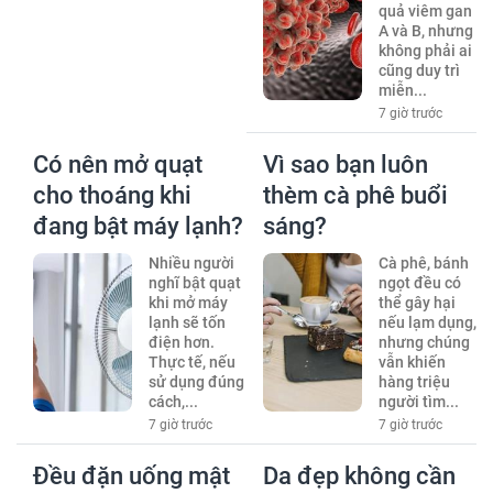
quả viêm gan
A và B, nhưng
không phải ai
cũng duy trì
miễn...
7 giờ trước
Có nên mở quạt
Vì sao bạn luôn
cho thoáng khi
thèm cà phê buổi
đang bật máy lạnh?
sáng?
Nhiều người
Cà phê, bánh
nghĩ bật quạt
ngọt đều có
khi mở máy
thể gây hại
lạnh sẽ tốn
nếu lạm dụng,
điện hơn.
nhưng chúng
Thực tế, nếu
vẫn khiến
sử dụng đúng
hàng triệu
cách,...
người tìm...
7 giờ trước
7 giờ trước
Đều đặn uống mật
Da đẹp không cần