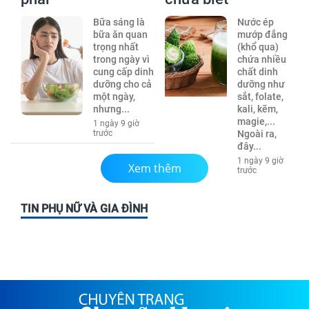
Bữa sáng là
Nước ép
bữa ăn quan
mướp đắng
trọng nhất
(khổ qua)
trong ngày vì
chứa nhiều
cung cấp dinh
chất dinh
dưỡng cho cả
dưỡng như
một ngày,
sắt, folate,
nhưng...
kali, kẽm,
magie,...
1 ngày 9 giờ
trước
Ngoài ra,
đây...
1 ngày 9 giờ
Xem thêm
trước
TIN PHỤ NỮ VÀ GIA ĐÌNH