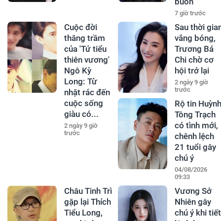
buồn
7 giờ trước
Cuộc đời
Sau thời gia
thăng trầm
vắng bóng,
của 'Tứ tiểu
Trương Bá
thiên vương'
Chi chờ cơ
Ngô Kỳ
hội trở lại
Long: Từ
2 ngày 9 giờ
trước
nhặt rác đến
cuộc sống
Rộ tin Huỳn
giàu có...
Tông Trạch
có tình mới,
2 ngày 9 giờ
trước
chênh lệch
21 tuổi gây
chú ý
04/08/2026
09:33
Châu Tinh Trì
Vương Sở
gặp lại Thích
Nhiên gây
Tiểu Long,
chú ý khi tiết