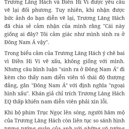
Trương Lăng Hách và Điền Hi Vi được yêu cầu
vẽ lại đối phương. Tuy nhiên, khi nhận được
bức ảnh do bạn diễn vẽ lại, Trương Lăng Hách
đã chia sẻ cảm nhận của mình rằng "Cái này
giống ai đây? Tôi cảm giác như mình sinh ra ở
Đông Nam Á vậy".
Trong biểu cảm của Trương Lăng Hách ý chê bai
vì Điền Hi Vi vẽ xấu, không giống với mình.
Nhưng câu bình luận "sinh ra ở Đông Nam Á" đi
kèm cho thấy nam diễn viên tỏ thái độ thượng
đẳng, gắn "Đông Nam Á" với định nghĩa "ngoại
hình xấu". Khán giả chỉ trích Trương Lăng Hách
EQ thấp khiến nam diễn viên phải xin lỗi.
Khi bộ phim Trục Ngọc lên sóng, người hâm mộ
của Trương Lăng Hách còn liên tục so sánh hình
tượng tướng quân của anh với những võ tướng