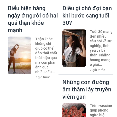
Biểu hiện hàng
Điều gì chờ đợi bạn
ngày ở người có hai
khi bước sang tuổi
quả thận khỏe
30?
mạnh
Tuổi 30 mang
đến nhiều
Thận khỏe
câu hỏi về sự
không chỉ
nghiệp, tình
giúp cơ thể
yêu và bản
đào thải chất
thân. Những
thải hiệu quả
hoang mang
mà còn phản
ở giai...
ánh qua
7 giờ trước
nhiều dấu...
7 giờ trước
Những con đường
âm thầm lây truyền
viêm gan
Tiêm vaccine
giúp phòng
ngừa hiệu