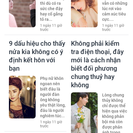
thì dù có ra
vẫn có những
sức che đậy
lúc rơi vào
hay cố gắng
cảm xúc tiêu
tỏ ra...
cực....
1 ngày 11 giờ
1 ngày 11 giờ
trước
trước
9 dấu hiệu cho thấy
Không phải kiểm
nửa kia không có ý
tra điện thoại, đây
định kết hôn với
mới là cách nhận
bạn
biết đối phương
chung thuỷ hay
Phụ nữ khôn
ngoan nên
không
biết đâu là
người đàn
Lòng chung
ông không
thủy không
yêu thật lòng,
chỉ được thể
đâu là người
hiện qua việc
nghiêm túc...
không phản
bội mà còn
1 ngày 11 giờ
trước
được phản
ánh trong