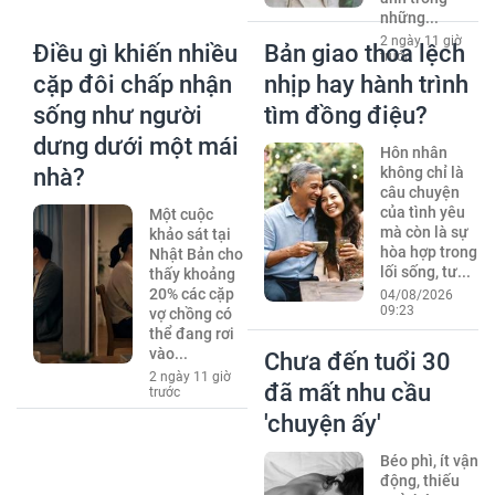
những...
2 ngày 11 giờ
Điều gì khiến nhiều
Bản giao thoa lệch
trước
cặp đôi chấp nhận
nhịp hay hành trình
sống như người
tìm đồng điệu?
dưng dưới một mái
Hôn nhân
nhà?
không chỉ là
câu chuyện
của tình yêu
Một cuộc
mà còn là sự
khảo sát tại
hòa hợp trong
Nhật Bản cho
lối sống, tư...
thấy khoảng
20% các cặp
04/08/2026
09:23
vợ chồng có
thể đang rơi
vào...
Chưa đến tuổi 30
2 ngày 11 giờ
đã mất nhu cầu
trước
'chuyện ấy'
Béo phì, ít vận
động, thiếu