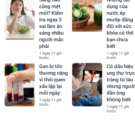
cũng mệt
dụng của
mỏi? Kiểm
nước ép
tra ngay 3
mướp đắng
sai lầm ăn
đối với sức
sáng nhiều
khỏe có thể
người mắc
bạn chưa
phải
biết
1 ngày 11 giờ
1 ngày 11 giờ
trước
trước
Gan bị tổn
Có dấu hiệu
thương nặng
ung thư trực
vì thói quen
tràng từ lâu
xấu lặp lại
nhưng ngườ
mỗi ngày
đàn ông
không biết
1 ngày 11 giờ
trước
1 ngày 11 giờ
trước