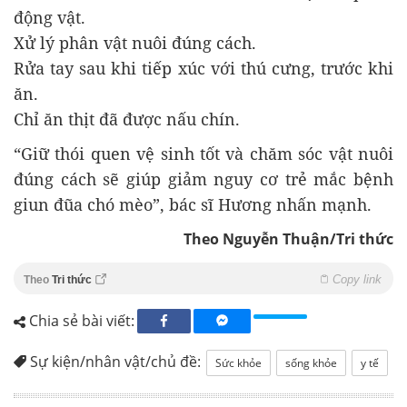
động vật.
Xử lý phân vật nuôi đúng cách.
Rửa tay sau khi tiếp xúc với thú cưng, trước khi
ăn.
Chỉ ăn thịt đã được nấu chín.
“Giữ thói quen vệ sinh tốt và chăm sóc vật nuôi
đúng cách sẽ giúp giảm nguy cơ trẻ mắc bệnh
giun đũa chó mèo”, bác sĩ Hương nhấn mạnh.
Theo Nguyễn Thuận/Tri thức
Copy link
Theo
Tri thức
Chia sẻ bài viết:
Sự kiện/nhân vật/chủ đề:
Sức khỏe
sống khỏe
y tế