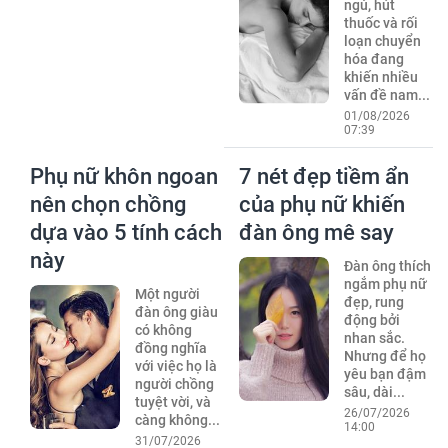
ngủ, hút
thuốc và rối
loạn chuyển
hóa đang
khiến nhiều
vấn đề nam...
01/08/2026
07:39
Phụ nữ khôn ngoan
7 nét đẹp tiềm ẩn
nên chọn chồng
của phụ nữ khiến
dựa vào 5 tính cách
đàn ông mê say
này
Đàn ông thích
ngắm phụ nữ
Một người
đẹp, rung
đàn ông giàu
động bởi
có không
nhan sắc.
đồng nghĩa
Nhưng để họ
với việc họ là
yêu bạn đậm
người chồng
sâu, dài...
tuyệt vời, và
26/07/2026
càng không...
14:00
31/07/2026