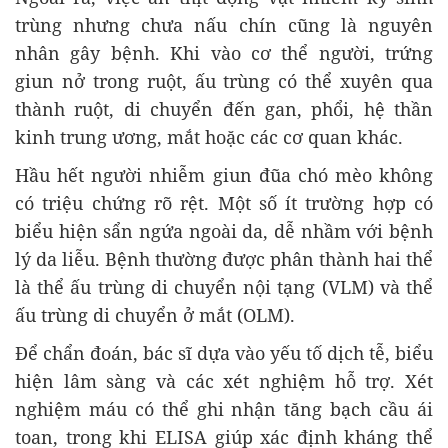
trùng nhưng chưa nấu chín cũng là nguyên
nhân gây bệnh. Khi vào cơ thể người, trứng
giun nở trong ruột, ấu trùng có thể xuyên qua
thành ruột, di chuyển đến gan, phổi, hệ thần
kinh trung ương, mắt hoặc các cơ quan khác.
Hầu hết người nhiễm giun đũa chó mèo không
có triệu chứng rõ rệt. Một số ít trường hợp có
biểu hiện sẩn ngứa ngoài da, dễ nhầm với bệnh
lý da liễu. Bệnh thường được phân thành hai thể
là thể ấu trùng di chuyển nội tạng (VLM) và thể
ấu trùng di chuyển ở mắt (OLM).
Để chẩn đoán, bác sĩ dựa vào yếu tố dịch tễ, biểu
hiện lâm sàng và các xét nghiệm hỗ trợ. Xét
nghiệm máu có thể ghi nhận tăng bạch cầu ái
toan, trong khi ELISA giúp xác định kháng thể