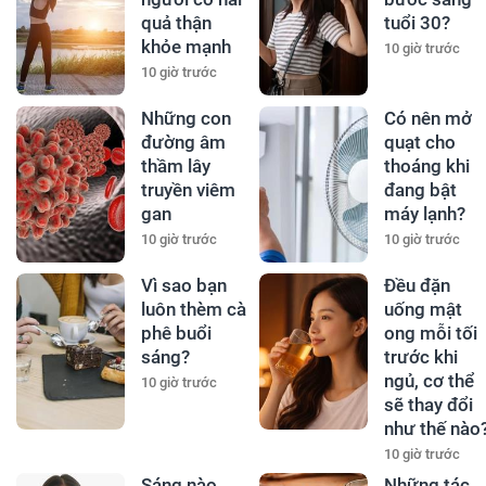
quả thận
tuổi 30?
khỏe mạnh
10 giờ trước
10 giờ trước
Những con
Có nên mở
đường âm
quạt cho
thầm lây
thoáng khi
truyền viêm
đang bật
gan
máy lạnh?
10 giờ trước
10 giờ trước
Vì sao bạn
Đều đặn
luôn thèm cà
uống mật
phê buổi
ong mỗi tối
sáng?
trước khi
ngủ, cơ thể
10 giờ trước
sẽ thay đổi
như thế nào
10 giờ trước
Sáng nào
Những tác