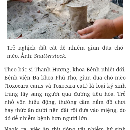
Trẻ nghịch đất cát dễ nhiễm giun đũa chó
mèo. Ảnh:
Shutterstock
.
Theo bác sĩ Thanh Hương, khoa Bệnh nhiệt đới,
Bệnh viện Đa khoa Phú Thọ, giun đũa chó mèo
(Toxocara canis và Toxocara cati) là loại ký sinh
trùng lây sang người qua đường tiêu hóa. Trẻ
nhỏ vốn hiếu động, thường cầm nắm đồ chơi
hay thức ăn dưới nền đất rồi đưa vào miệng, do
đó dễ nhiễm bệnh hơn người lớn.
Ngoài ra, việc ăn thịt động vật nhiễm ký sinh