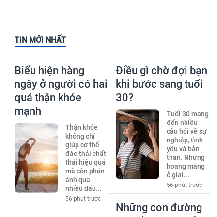
TIN MỚI NHẤT
Biểu hiện hàng
Điều gì chờ đợi bạn
ngày ở người có hai
khi bước sang tuổi
quả thận khỏe
30?
mạnh
Tuổi 30 mang
đến nhiều
Thận khỏe
câu hỏi về sự
không chỉ
nghiệp, tình
giúp cơ thể
yêu và bản
đào thải chất
thân. Những
thải hiệu quả
hoang mang
mà còn phản
ở giai...
ánh qua
56 phút trước
nhiều dấu...
56 phút trước
Những con đường