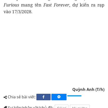
Furious
mang tên
Fast Forever
, dự kiến ra rạp
vào 17/3/2028.
Quỳnh Anh (T/h)
Chia sẻ bài viết:
Sự kiện/nhân vật/chủ đề: