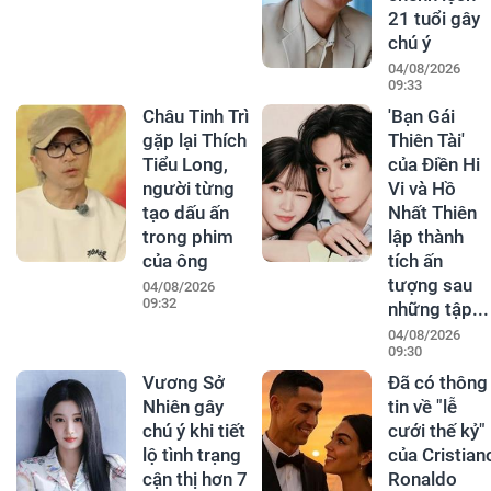
21 tuổi gây
chú ý
04/08/2026
09:33
Châu Tinh Trì
'Bạn Gái
gặp lại Thích
Thiên Tài'
Tiểu Long,
của Điền Hi
người từng
Vi và Hồ
tạo dấu ấn
Nhất Thiên
trong phim
lập thành
của ông
tích ấn
tượng sau
04/08/2026
09:32
những tập...
04/08/2026
09:30
Vương Sở
Đã có thông
Nhiên gây
tin về "lễ
chú ý khi tiết
cưới thế kỷ"
lộ tình trạng
của Cristian
cận thị hơn 7
Ronaldo