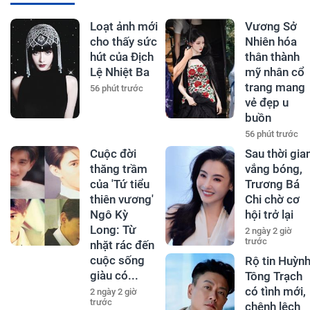
Loạt ảnh mới
Vương Sở
cho thấy sức
Nhiên hóa
hút của Địch
thân thành
Lệ Nhiệt Ba
mỹ nhân cổ
trang mang
56 phút trước
vẻ đẹp u
buồn
56 phút trước
Cuộc đời
Sau thời gia
thăng trầm
vắng bóng,
của 'Tứ tiểu
Trương Bá
thiên vương'
Chi chờ cơ
Ngô Kỳ
hội trở lại
Long: Từ
2 ngày 2 giờ
trước
nhặt rác đến
cuộc sống
Rộ tin Huỳn
giàu có...
Tông Trạch
có tình mới,
2 ngày 2 giờ
trước
chênh lệch