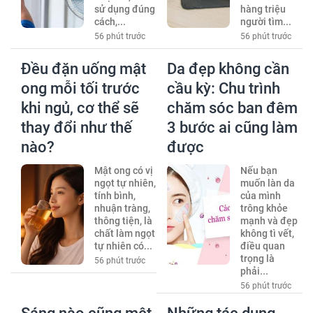
sử dụng đúng
hàng triệu
cách,...
người tìm...
56 phút trước
56 phút trước
Đều đặn uống mật
Da đẹp không cần
ong mỗi tối trước
cầu kỳ: Chu trình
khi ngủ, cơ thể sẽ
chăm sóc ban đêm
thay đổi như thế
3 bước ai cũng làm
nào?
được
Mật ong có vị
Nếu bạn
ngọt tự nhiên,
muốn làn da
tính bình,
của mình
nhuận tràng,
trông khỏe
thông tiện, là
mạnh và đẹp
chất làm ngọt
không tì vết,
tự nhiên có...
điều quan
trọng là
56 phút trước
phải...
56 phút trước