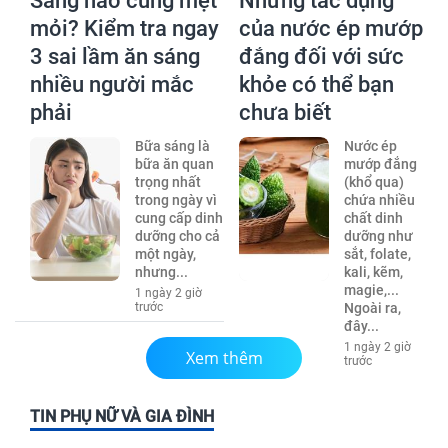
Sáng nào cũng mệt
Những tác dụng
mỏi? Kiểm tra ngay
của nước ép mướp
3 sai lầm ăn sáng
đắng đối với sức
nhiều người mắc
khỏe có thể bạn
phải
chưa biết
Bữa sáng là
Nước ép
bữa ăn quan
mướp đắng
trọng nhất
(khổ qua)
trong ngày vì
chứa nhiều
cung cấp dinh
chất dinh
dưỡng cho cả
dưỡng như
một ngày,
sắt, folate,
nhưng...
kali, kẽm,
magie,...
1 ngày 2 giờ
trước
Ngoài ra,
đây...
1 ngày 2 giờ
Xem thêm
trước
TIN PHỤ NỮ VÀ GIA ĐÌNH