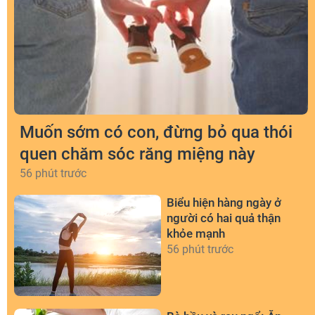
Muốn sớm có con, đừng bỏ qua thói
quen chăm sóc răng miệng này
56 phút trước
Biểu hiện hàng ngày ở
người có hai quả thận
khỏe mạnh
56 phút trước