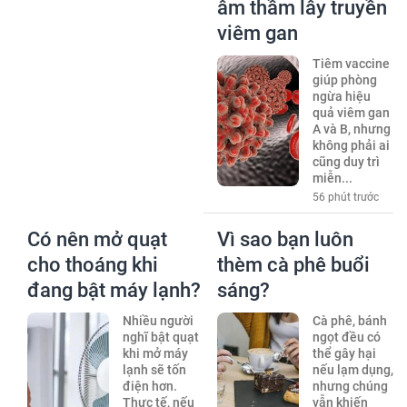
âm thầm lây truyền
viêm gan
Tiêm vaccine
giúp phòng
ngừa hiệu
quả viêm gan
A và B, nhưng
không phải ai
cũng duy trì
miễn...
56 phút trước
Có nên mở quạt
Vì sao bạn luôn
cho thoáng khi
thèm cà phê buổi
đang bật máy lạnh?
sáng?
Nhiều người
Cà phê, bánh
nghĩ bật quạt
ngọt đều có
khi mở máy
thể gây hại
lạnh sẽ tốn
nếu lạm dụng,
điện hơn.
nhưng chúng
Thực tế, nếu
vẫn khiến