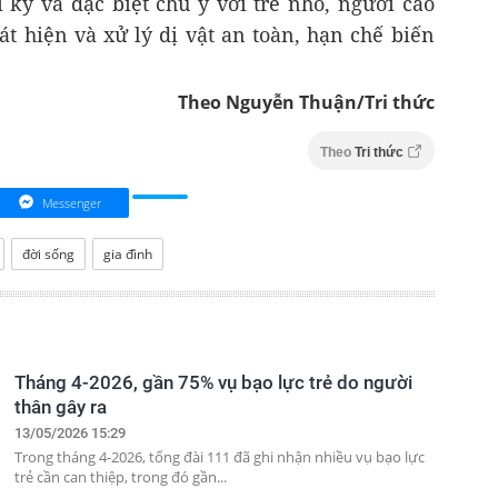
 kỹ và đặc biệt chú ý với trẻ nhỏ, người cao
át hiện và xử lý dị vật an toàn, hạn chế biến
Theo Nguyễn Thuận/Tri thức
Theo
Tri thức
Messenger
đời sống
gia đình
Tháng 4-2026, gần 75% vụ bạo lực trẻ do người
thân gây ra
13/05/2026 15:29
Trong tháng 4-2026, tổng đài 111 đã ghi nhận nhiều vụ bạo lực
trẻ cần can thiệp, trong đó gần...