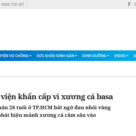
: 0909 750 307
UYỆN VỢ CHỒNG
SỨC KHỎE-SINH SẢN
DINH DƯỠNG
VIDEO
S
viện khẩn cấp vì xương cá basa
hân 28 tuổi ở TP.HCM bất ngờ đau nhói vùng
ĩ phát hiện mảnh xương cá cắm sâu vào