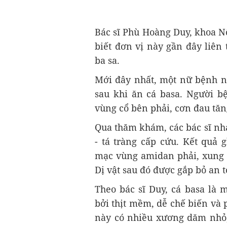
Bác sĩ Phù Hoàng Duy, khoa N
biết đơn vị này gần đây liên
ba sa.
Mới đây nhất, một nữ bệnh nh
sau khi ăn cá basa. Người b
vùng cổ bên phải, cơn đau tăn
Qua thăm khám, các bác sĩ nha
- tá tràng cấp cứu. Kết qu
mạc vùng amidan phải, xung q
Dị vật sau đó được gắp bỏ an t
Theo bác sĩ Duy, cá basa là 
bởi thịt mềm, dễ chế biến và p
này có nhiều xương dăm nhỏ,