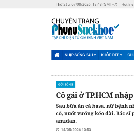
Thứ Sáu, 07/08/2026, 18:48 (GMT+7)
Hotline
NHỊP SỐNG-24H
KHỎE-ĐẸP
CH
ĐỜI SỐNG
Cô gái ở TP.HCM nhập 
Sau bữa ăn cá basa, nữ bệnh n
cổ, nuốt vướng kéo dài. Bác s
amidan.
14/05/2026 10:53