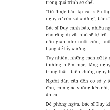
trong quá trình sơ chế.
“Dù được bán tại các siêu th
nguy cơ còn sót xương”, bác sĩ
Bác sĩ Duy cảnh báo, nhiều n
cho rằng dị vật nhỏ sẽ tự trô
dân gian như nuốt cơm, nuố
họng để lấy xương.
Tuy nhiên, những cách xử lý 
thương niêm mạc, tăng nguy
trung thất - biến chứng nguy 
Người dân cần đến cơ sở y t
đau, cảm giác vướng kéo dài, 
ăn cá.
Để phòng ngừa, bác sĩ Duy k