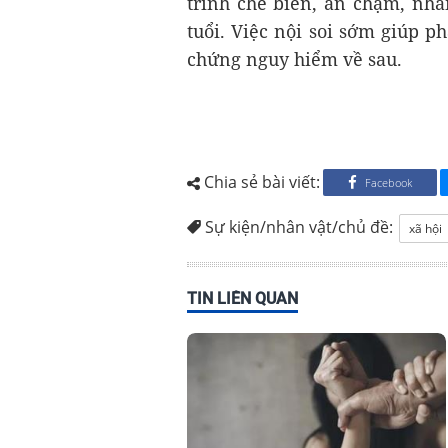
trình chế biến, ăn chậm, nhai
tuổi. Việc nội soi sớm giúp ph
chứng nguy hiểm về sau.
Chia sẻ bài viết:
Facebook
Sự kiện/nhân vật/chủ đề:
xã hội
TIN LIÊN QUAN