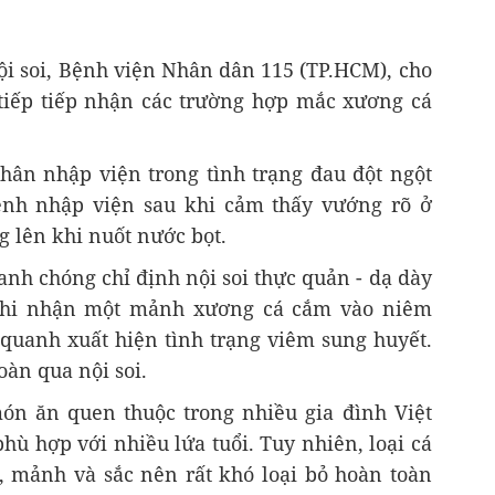
ội soi, Bệnh viện Nhân dân 115 (TP.HCM), cho
 tiếp tiếp nhận các trường hợp mắc xương cá
ân nhập viện trong tình trạng đau đột ngột
ệnh nhập viện sau khi cảm thấy vướng rõ ở
g lên khi nuốt nước bọt.
nh chóng chỉ định nội soi thực quản - dạ dày
ả ghi nhận một mảnh xương cá cắm vào niêm
uanh xuất hiện tình trạng viêm sung huyết.
oàn qua nội soi.
món ăn quen thuộc trong nhiều gia đình Việt
hù hợp với nhiều lứa tuổi. Tuy nhiên, loại cá
 mảnh và sắc nên rất khó loại bỏ hoàn toàn