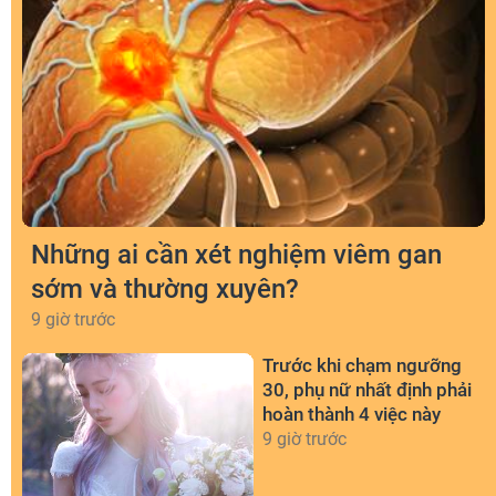
Những ai cần xét nghiệm viêm gan
sớm và thường xuyên?
9 giờ trước
Trước khi chạm ngưỡng
30, phụ nữ nhất định phải
hoàn thành 4 việc này
9 giờ trước