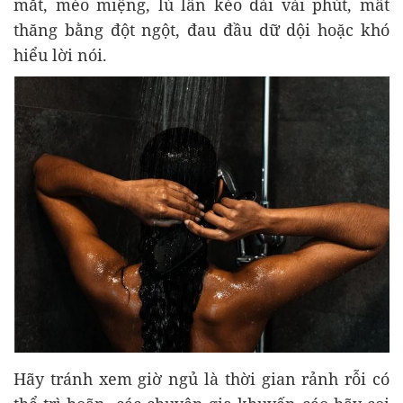
mắt, méo miệng, lú lẫn kéo dài vài phút, mất
thăng bằng đột ngột, đau đầu dữ dội hoặc khó
hiểu lời nói.
Hãy tránh xem giờ ngủ là thời gian rảnh rỗi có