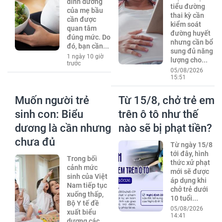
dinh dưỡng
tiểu đường
của mẹ bầu
thai kỳ cần
cần được
kiểm soát
quan tâm
đường huyết
đúng mức. Do
nhưng cần bổ
đó, bạn cần...
sung đủ năng
1 ngày 10 giờ
lượng cho...
trước
05/08/2026
15:51
Muốn người trẻ
Từ 15/8, chở trẻ em
sinh con: Biểu
trên ô tô như thế
dương là cần nhưng
nào sẽ bị phạt tiền?
chưa đủ
Từ ngày 15/8
tới đây, hình
Trong bối
thức xử phạt
cảnh mức
mới sẽ được
sinh của Việt
áp dụng khi
Nam tiếp tục
chở trẻ dưới
xuống thấp,
10 tuổi...
Bộ Y tế đề
05/08/2026
xuất biểu
14:41
dương các...