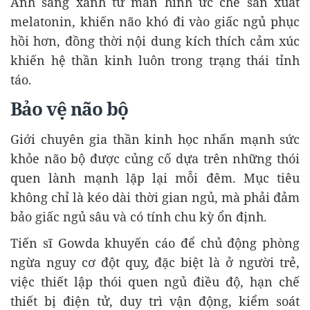
Ánh sáng xanh từ màn hình ức chế sản xuất
melatonin, khiến não khó đi vào giấc ngủ phục
hồi hơn, đồng thời nội dung kích thích cảm xúc
khiến hệ thần kinh luôn trong trạng thái tỉnh
táo.
Bảo vệ não bộ
Giới chuyên gia thần kinh học nhấn mạnh sức
khỏe não bộ được củng cố dựa trên những thói
quen lành mạnh lặp lại mỗi đêm. Mục tiêu
không chỉ là kéo dài thời gian ngủ, mà phải đảm
bảo giấc ngủ sâu và có tính chu kỳ ổn định.
Tiến sĩ Gowda khuyến cáo để chủ động phòng
ngừa nguy cơ đột quỵ, đặc biệt là ở người trẻ,
việc thiết lập thói quen ngủ điều độ, hạn chế
thiết bị điện tử, duy trì vận động, kiểm soát