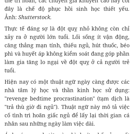
thể trì hoãn, các chuyên gia khuyến cáo hãy coi
đây là chế độ phục hồi sinh học thiết yếu.
Ảnh:
Shutterstock.
Thực tế đáng sợ là đột quỵ nhỏ không còn chỉ
xảy ra ở người lớn tuổi. Lối sống ít vận động,
căng thẳng mạn tính, thiếu ngủ, hút thuốc, béo
phì và huyết áp không kiểm soát đang góp phần
làm gia tăng lo ngại về đột quỵ ở cả người trẻ
tuổi.
Hiện nay có một thuật ngữ ngày càng được các
nhà tâm lý học và thần kinh học sử dụng:
"revenge bedtime procrastination" (tạm dịch là
"trả thù giờ đi ngủ"). Thuật ngữ này mô tả việc
cố tình trì hoãn giấc ngủ để lấy lại thời gian cá
nhân sau những ngày làm việc dài.