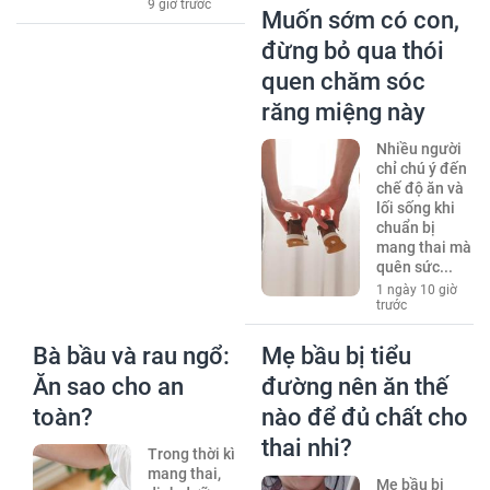
9 giờ trước
Muốn sớm có con,
đừng bỏ qua thói
quen chăm sóc
răng miệng này
Nhiều người
chỉ chú ý đến
chế độ ăn và
lối sống khi
chuẩn bị
mang thai mà
quên sức...
1 ngày 10 giờ
trước
Bà bầu và rau ngổ:
Mẹ bầu bị tiểu
Ăn sao cho an
đường nên ăn thế
toàn?
nào để đủ chất cho
thai nhi?
Trong thời kì
mang thai,
Mẹ bầu bị