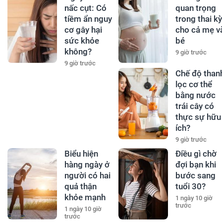
nấc cụt: Có
quan trọng
tiềm ẩn nguy
trong thai kỳ
cơ gây hại
cho cả mẹ v
sức khỏe
bé
không?
9 giờ trước
9 giờ trước
Chế độ than
lọc cơ thể
bằng nước
trái cây có
thực sự hữu
ích?
9 giờ trước
Biểu hiện
Điều gì chờ
hàng ngày ở
đợi bạn khi
người có hai
bước sang
quả thận
tuổi 30?
khỏe mạnh
1 ngày 10 giờ
trước
1 ngày 10 giờ
trước