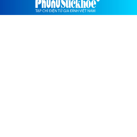
PHỤ NỮ SỨC KHỎE-CHUYÊN TRANG CỦA TẠP CHÍ GIA
ĐÌNH VIỆT NAM
TỔNG BIÊN TẬP
Hồ Minh Chiến
TÒA SOẠN
Số 2 đường Lê Đức Thọ, Quận Cầu Giấy, TP.Hà Nội
LIÊN HỆ QUẢNG CÁO
0909 750 307
Báo giá
Giấy phép hoạt động Báo chí số 27/GP- CBC - Bộ Thông
tin và Truyền thông cấp ngày 24-12-2020