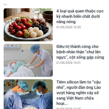
...
4 loại quả quen thuộc cực
kỳ nhanh biến chất dưới
nắng nóng
01/06/2026 16:55
Điều trị thành công cho
bệnh nhân thận "chui lên
ngực", cột sống gập cứng
01/06/2026 16:51
Tiêm silicon làm to “cậu
nhỏ”, người đàn ông Lào
vượt hàng nghìn cây số
sang Việt Nam chữa
hoại...