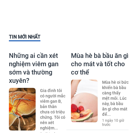
TIN MỚI NHẤT
Những ai cần xét
Mùa hè bà bầu ăn gì
nghiệm viêm gan
cho mát và tốt cho
sớm và thường
cơ thể
xuyên?
Mùa hè oi bức
khiến bà bầu
Gia đình tôi
càng thấy
có người mắc
mệt mỏi. Lúc
viêm gan B,
này, bà bầu
bản thân
ăn gì cho mát
chưa có triệu
để...
chứng. Tôi có
1 ngày 10 giờ
nên xét
trước
nghiệm...