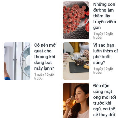
Những con
đường âm
thầm lây
truyền viêm
gan
1 ngày 10 giờ
trước
Có nên mở
Vì sao bạn
quạt cho
luôn thèm c
thoáng khi
phê buổi
đang bật
sáng?
máy lạnh?
1 ngày 10 giờ
trước
1 ngày 10 giờ
trước
Đều đặn
uống mật
ong mỗi tối
trước khi
ngủ, cơ thể
sẽ thay đổi