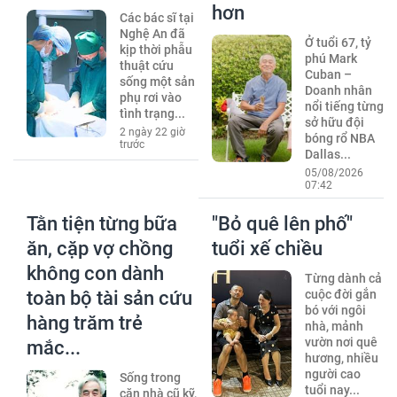
hơn
Các bác sĩ tại
Nghệ An đã
Ở tuổi 67, tỷ
kịp thời phẫu
phú Mark
thuật cứu
Cuban –
sống một sản
Doanh nhân
phụ rơi vào
nổi tiếng từng
tình trạng...
sở hữu đội
2 ngày 22 giờ
bóng rổ NBA
trước
Dallas...
05/08/2026
07:42
Tằn tiện từng bữa
"Bỏ quê lên phố"
ăn, cặp vợ chồng
tuổi xế chiều
không con dành
Từng dành cả
toàn bộ tài sản cứu
cuộc đời gắn
bó với ngôi
hàng trăm trẻ
nhà, mảnh
vườn nơi quê
mắc...
hương, nhiều
người cao
Sống trong
tuổi nay...
căn nhà cũ kỹ,