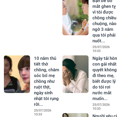
Bạn bè đỏ
mắt ghen tỵ
vì tôi được
chồng chiều
chuộng, nào
ngờ 3 năm
qua tôi phải
nuốt...
25/07/2026
10:33
10 năm thủ
Ngày tái hôn
tiết thờ
con gái nhất
chồng, chăm
quyết không
sóc bố mẹ
đi theo mẹ,
chồng như
biết được lý
ruột thịt,
do tôi rơi
ngày sinh
nước mắt
nhật tôi rụng
muốn...
rời...
25/07/2026
10:33
25/07/2026
10:33
Người yêu c