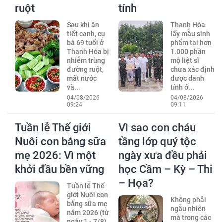
ruột
tính
Sau khi ăn
Thanh Hóa
tiết canh, cụ
lấy mẫu sinh
bà 69 tuổi ở
phẩm tại hơn
Thanh Hóa bị
1.000 phần
nhiễm trùng
mộ liệt sĩ
đường ruột,
chưa xác định
mất nước
được danh
và...
tính ở...
04/08/2026
04/08/2026
09:24
09:11
Tuần lễ Thế giới
Vì sao con cháu
Nuôi con bằng sữa
tầng lớp quý tộc
mẹ 2026: Vì một
ngày xưa đều phải
khởi đầu bền vững
học Cầm – Kỳ – Thi
– Họa?
Tuần lễ Thế
giới Nuôi con
Không phải
bằng sữa mẹ
ngẫu nhiên
năm 2026 (từ
mà trong các
ngày 1 - 7/8)