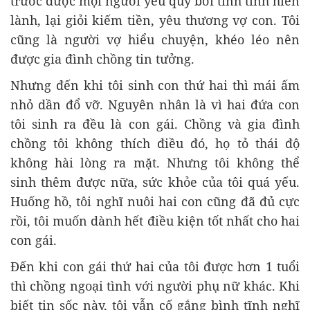
trước được mọi người yêu quý bởi tính tình hiền
lành, lại giỏi kiếm tiền, yêu thương vợ con. Tôi
cũng là người vợ hiểu chuyện, khéo léo nên
được gia đình chồng tin tưởng.
Nhưng đến khi tôi sinh con thứ hai thì mái ấm
nhỏ dần đổ vỡ. Nguyên nhân là vì hai đứa con
tôi sinh ra đều là con gái. Chồng và gia đình
chồng tôi không thích điều đó, họ tỏ thái độ
không hài lòng ra mặt. Nhưng tôi không thể
sinh thêm được nữa, sức khỏe của tôi quá yếu.
Huống hồ, tôi nghĩ nuôi hai con cũng đã đủ cực
rồi, tôi muốn dành hết điều kiện tốt nhất cho hai
con gái.
Đến khi con gái thứ hai của tôi được hơn 1 tuổi
thì chồng ngoại tình với người phụ nữ khác. Khi
biết tin sốc này, tôi vẫn cố gắng bình tĩnh nghĩ