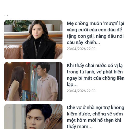
...
Mẹ chồng muốn ‘mượn’ lại
vàng cưới của con dâu để
tặng con gái, nàng dâu nói
câu này khiến...
23/04/2026 22:00
Khi thấy chai nước có vị lạ
trong tủ lạnh, vợ phát hiện
ngay bí mật của chồng liền
lập...
23/04/2026 22:00
Chê vợ ở nhà nội trợ không
kiếm được, chồng về sớm
một hôm mới hổ thẹn khi
thấy mâm...