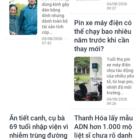
dùng kính gãy
04/08/2026
09:37
dán băng
dính nhưng
dành toàn bộ
Pin xe máy điện có
tài sản tích
thể chạy bao nhiêu
cóp...
năm trước khi cần
05/08/2026
07:42
thay mới?
Tuổi thọ pin
xe máy điện
chịu tác động
của nhiều yếu
tố, từ loại pin,
nhiệt độ môi
trường...
04/08/2026
09:26
Ăn tiết canh, cụ bà
Thanh Hóa lấy mẫu
69 tuổi nhập viện vì
ADN hơn 1.000 mộ
nhiễm trùng đường
liệt sĩ chưa rõ danh