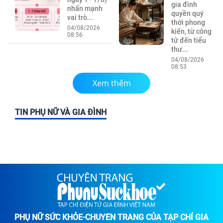
gia đình
nhấn mạnh
quyền quý
vai trò...
thời phong
04/08/2026
kiến, từ công
08:56
tử đến tiểu
thư...
04/08/2026
08:53
Xem thêm
TIN PHỤ NỮ VÀ GIA ĐÌNH
PHỤ NỮ SỨC KHỎE-CHUYÊN TRANG CỦA TẠP CHÍ GIA