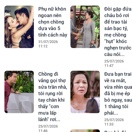
Phụ nữ khôn
Đòi gặp đứa
ngoan nên
cháu bỏ rơi
chọn chồng
để trao tài
dựa vào 5
sản bạc tỷ,
tính cách này
mẹ chồng
"hụt" khóc
31/07/2026
11:12
nghẹn trước
câu nói...
25/07/2026
11:47
Chồng đi
Đưa bạn trai
vắng gọi thợ
về ra mắt,
sửa trần nhà,
vừa nhìn qu
tôi rụng rời
đã bị mẹ ép
tay chân khi
bỏ ngay, sau
thấy "cơn
1 tháng tôi
mưa lấp
phải...
lánh" rơi...
25/07/2026
11:33
25/07/2026
11:46