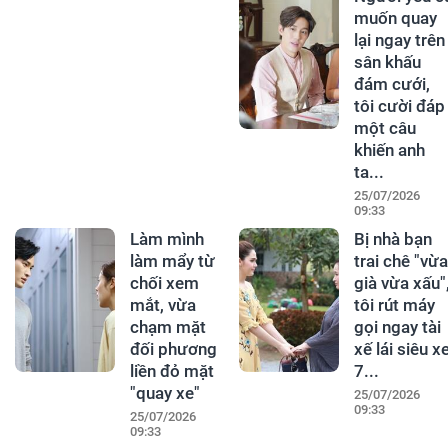
muốn quay
lại ngay trên
sân khấu
đám cưới,
tôi cười đáp
một câu
khiến anh
ta...
25/07/2026
09:33
Làm mình
Bị nhà bạn
làm mẩy từ
trai chê "vừa
chối xem
già vừa xấu"
mắt, vừa
tôi rút máy
chạm mặt
gọi ngay tài
đối phương
xế lái siêu x
liền đỏ mặt
7...
"quay xe"
25/07/2026
09:33
25/07/2026
09:33