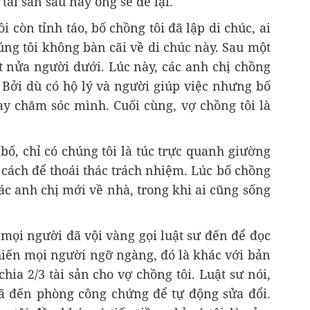
tài sản sau này ông sẽ để lại.
i còn tỉnh táo, bố chồng tôi đã lập di chúc, ai
ng tôi không bàn cãi về di chúc này. Sau một
iệt nửa người dưới. Lúc này, các anh chị chồng
 Bởi dù có hộ lý và người giúp việc nhưng bố
ay chăm sóc mình. Cuối cùng, vợ chồng tôi là
ố, chỉ có chúng tôi là túc trực quanh giường
 cách để thoái thác trách nhiệm. Lúc bố chồng
các anh chị mới về nhà, trong khi ai cũng sống
mọi người đã vội vàng gọi luật sư đến để đọc
hiến mọi người ngỡ ngàng, đó là khác với bản
chia 2/3 tài sản cho vợ chồng tôi. Luật sư nói,
 đã đến phòng công chứng để tự động sửa đổi.