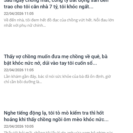
Sau ngày chồng mất, công ty bất động sản đến
trao cho tôi căn nhà 7 tỷ, tôi khóc ngất...
22/04/2026 11:05
Về đến nhà, tôi đem hết đồ đạc của chồng vứt hết. Nỗi đau lớn
nhất với phụ nữ chính...
Thấy vợ chồng muốn đưa mẹ chồng về quê, bà
bật khóc nức nở, dúi vào tay tôi cuốn sổ...
22/04/2026 11:05
Lần khám gần đây, bác sĩ nói sức khỏe của bà đã ổn định, giờ
chỉ cần bồi dưỡng là...
Nghe tiếng động lạ, tôi tò mò kiểm tra thì hốt
hoảng khi thấy chồng ngồi ôm mèo khóc nức...
22/04/2026 10:05
Thấy tôi hỏi mãi, chồng tôi lấy lý do anh vừa xem bộ phim xúc