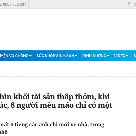
e: 0909 750 307
UYỆN VỢ CHỒNG
SỨC KHỎE-SINH SẢN
DINH DƯỠNG
VIDEO
S
hìn khối tài sản thấp thỏm, khi
húc, 8 người mếu máo chỉ có một
mất 6 tiếng các anh chị mới về nhà, trong
phố