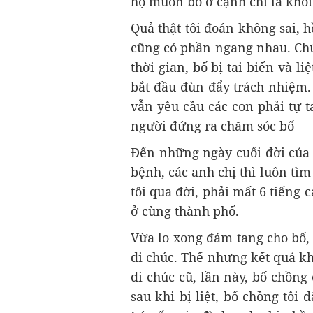
họ muốn bố ở cạnh chỉ là khối 
Quả thật tôi đoán không sai, hồ
cũng có phần ngang nhau. Chú
thời gian, bố bị tai biến và l
bắt đầu đùn đẩy trách nhiệm.
vẫn yêu cầu các con phải tự t
người đứng ra chăm sóc bố
Đến những ngày cuối đời của b
bệnh, các anh chị thì luôn tìm
tôi qua đời, phải mất 6 tiếng 
ở cùng thành phố.
Vừa lo xong đám tang cho bố, 
di chúc. Thế nhưng kết quả k
di chúc cũ, lần này, bố chồng 
sau khi bị liệt, bố chồng tôi