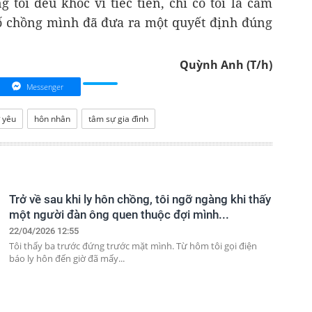
 tôi đều khóc vì tiếc tiền, chỉ có tôi là cảm
 bố chồng mình đã đưa ra một quyết định đúng
Quỳnh Anh (T/h)
Messenger
 yêu
hôn nhân
tâm sự gia đình
Trở về sau khi ly hôn chồng, tôi ngỡ ngàng khi thấy
một người đàn ông quen thuộc đợi mình...
22/04/2026 12:55
Tôi thấy ba trước đứng trước mặt mình. Từ hôm tôi gọi điện
báo ly hôn đến giờ đã mấy...