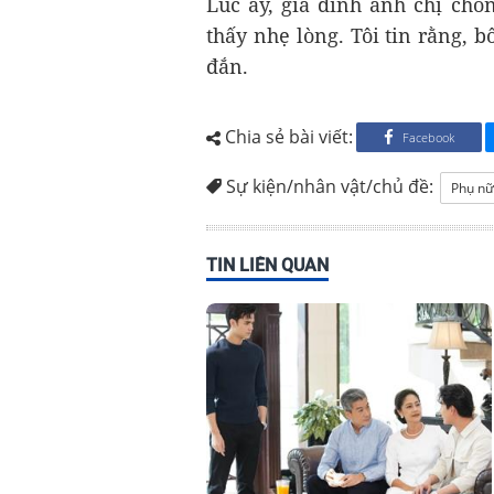
Lúc ấy, gia đình anh chị chồng
thấy nhẹ lòng. Tôi tin rằng,
đắn.
Chia sẻ bài viết:
Facebook
Sự kiện/nhân vật/chủ đề:
Phụ nữ
TIN LIÊN QUAN