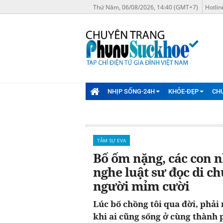
Thứ Năm, 06/08/2026, 14:40 (GMT+7)
Hotlin
NHỊP SỐNG-24H
KHỎE-ĐẸP
CH
TÂM SỰ EVA
Bố ốm nặng, các con n
nghe luật sư đọc di c
người mỉm cười
Lúc bố chồng tôi qua đời, phải 
khi ai cũng sống ở cùng thành 