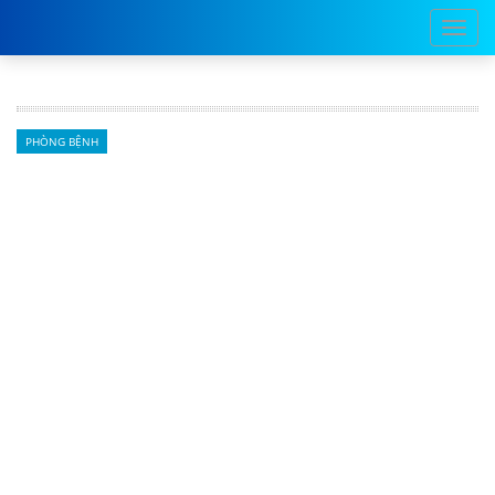
PHÒNG BỆNH
Khi nào nên tiêm vaccine phòng cúm
mùa?
Tháng 9 và 10 được xem là giai đoạn quan trọng để
người dân chủ động tiêm vaccine cúm, giúp cơ thể kịp tạo
miễn dịch trước khi mùa dịch cao điểm bắt đầu.
03/09/2025 11:43
Bất kỳ ai từ 6 tháng tuổi trở lên, có bệnh nặng hay
không, đều nên tiêm phòng cúm. Ảnh:
Pexels
.