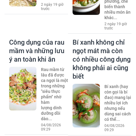
phương, chế
2 ngày 19 giờ
biến thành
trước
nhiều món ăn
khác...
2 ngày 19 giờ
trước
Công dụng của rau
Bí xanh không chỉ
mầm và những lưu
ngọt mát mà còn
ý an toàn khi ăn
có nhiều công dụng
không phải ai cũng
Rau mầm từ
lâu đã được
biết
ca ngợi là một
trong những
Bí xanh (hay
"siêu thực
còn gọi là bí
phẩm" nhờ
đao) mang lại
hàm
nhiều lợi ích
lượng dinh
nhưng nếu
dưỡng dồi
dùng sai cách
dào...
có thể...
04/08/2026
04/08/2026
09:29
09:29