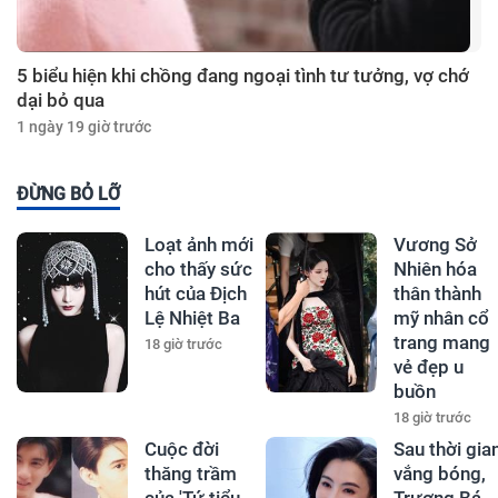
5 biểu hiện khi chồng đang ngoại tình tư tưởng, vợ chớ
dại bỏ qua
1 ngày 19 giờ trước
ĐỪNG BỎ LỠ
Loạt ảnh mới
Vương Sở
cho thấy sức
Nhiên hóa
hút của Địch
thân thành
Lệ Nhiệt Ba
mỹ nhân cổ
trang mang
18 giờ trước
vẻ đẹp u
buồn
18 giờ trước
Cuộc đời
Sau thời gia
thăng trầm
vắng bóng,
của 'Tứ tiểu
Trương Bá