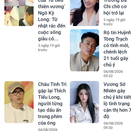
thiên vương'
Chi chờ cơ
Ngô Kỳ
hội trở lại
Long: Từ
2 ngày 19 giờ
trước
nhặt rác đến
cuộc sống
Rộ tin Huỳn
giàu có...
Tông Trạch
có tình mới,
2 ngày 19 giờ
trước
chênh lệch
21 tuổi gây
chú ý
04/08/2026
09:33
Châu Tinh Trì
Vương Sở
gặp lại Thích
Nhiên gây
Tiểu Long,
chú ý khi tiết
người từng
lộ tình trạng
tạo dấu ấn
cận thị hơn 
trong phim
độ
của ông
04/08/2026
09:30
04/08/2026