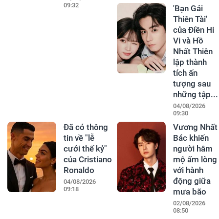
09:32
'Bạn Gái
Thiên Tài'
của Điền Hi
Vi và Hồ
Nhất Thiên
lập thành
tích ấn
tượng sau
những tập...
04/08/2026
09:30
Đã có thông
Vương Nhất
tin về "lễ
Bác khiến
cưới thế kỷ"
người hâm
của Cristiano
mộ ấm lòng
Ronaldo
với hành
động giữa
04/08/2026
09:18
mưa bão
02/08/2026
08:50