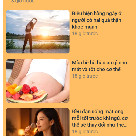
18 giờ trước
Biểu hiện hàng ngày ở
người có hai quả thận
khỏe mạnh
18 giờ trước
Mùa hè bà bầu ăn gì cho
mát và tốt cho cơ thể
18 giờ trước
Đều đặn uống mật ong
mỗi tối trước khi ngủ, cơ
thể sẽ thay đổi như thế
nào?
18 giờ trước