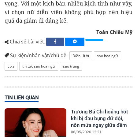
vọng. Với một kịch bản nhiều kịch tính như vậy,
vì chọn nữ diễn viên không phù hợp nên hiệu
quả đã giảm đi đáng kể.
Toàn Chiêu Mỹ
Chia sẻ bài viết:
Sự kiện/nhân vật/chủ đề:
Điền Hi Vi
sao hoa ngữ
cbiz
tin tức sao hoa ngữ
sao trung
TIN LIÊN QUAN
Trương Bá Chi hoảng hốt
khi bị đau bụng dữ dội,
nôn mửa ngay giữa đêm
06/05/2026 12:21