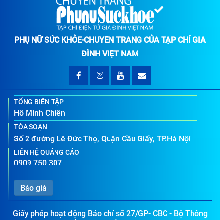
PHỤ NỮ SỨC KHỎE-CHUYÊN TRANG CỦA TẠP CHÍ GIA
ĐÌNH VIỆT NAM
TỔNG BIÊN TẬP
Hồ Minh Chiến
TÒA SOẠN
Số 2 đường Lê Đức Thọ, Quận Cầu Giấy, TP.Hà Nội
LIÊN HỆ QUẢNG CÁO
0909 750 307
Báo giá
Giấy phép hoạt động Báo chí số 27/GP- CBC - Bộ Thông