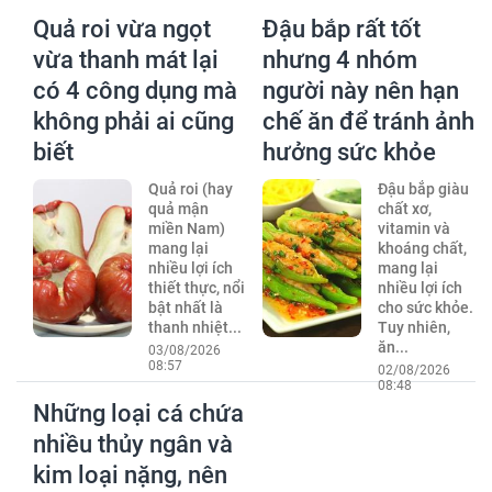
Quả roi vừa ngọt
Đậu bắp rất tốt
vừa thanh mát lại
nhưng 4 nhóm
có 4 công dụng mà
người này nên hạn
không phải ai cũng
chế ăn để tránh ảnh
biết
hưởng sức khỏe
Quả roi (hay
Đậu bắp giàu
quả mận
chất xơ,
miền Nam)
vitamin và
mang lại
khoáng chất,
nhiều lợi ích
mang lại
thiết thực, nổi
nhiều lợi ích
bật nhất là
cho sức khỏe.
thanh nhiệt...
Tuy nhiên,
ăn...
03/08/2026
08:57
02/08/2026
08:48
Những loại cá chứa
nhiều thủy ngân và
kim loại nặng, nên