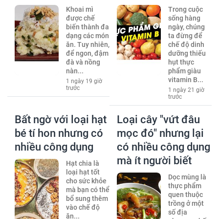
Khoai mì
Trong cuộc
được chế
sống hàng
biến thành đa
ngày, chúng
dạng các món
ta đừng để
ăn. Tuy nhiên,
chế độ dinh
để ngon, đậm
dưỡng thiếu
đà và nồng
hụt thực
nàn...
phẩm giàu
vitamin B...
1 ngày 19 giờ
trước
1 ngày 21 giờ
trước
Bất ngờ với loại hạt
Loại cây "vứt đâu
bé tí hon nhưng có
mọc đó" nhưng lại
nhiều công dụng
có nhiều công dụng
mà ít người biết
Hạt chia là
loại hạt tốt
Dọc mùng là
cho sức khỏe
thực phẩm
mà bạn có thể
quen thuộc
bổ sung thêm
trồng ở một
vào chế độ
số địa
ăn...